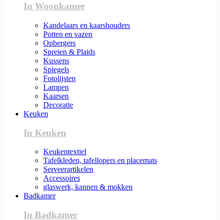
In Woonkamer
Kandelaars en kaarshouders
Potten en vazen
Opbergers
Spreien & Plaids
Kussens
Spiegels
Fotolijsten
Lampen
Kaarsen
Decoratie
Keuken
In Keuken
Keukentextiel
Tafelkleden, tafellopers en placemats
Serveerartikelen
Accessoires
glaswerk, kannen & mokken
Badkamer
In Badkamer