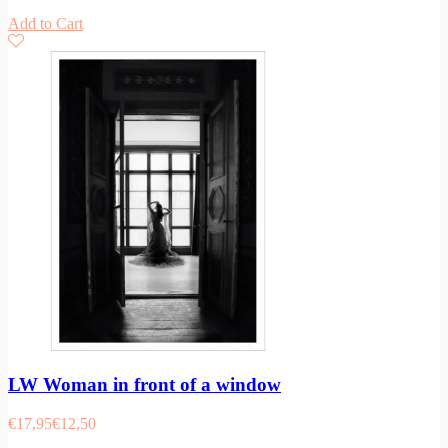
Add to Cart
LW Woman in front of a window
€
17,95
€
12,50