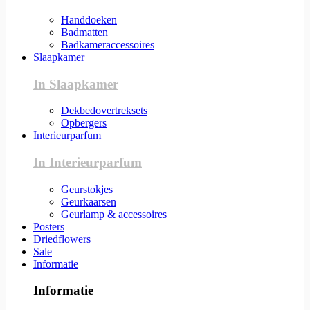
Handdoeken
Badmatten
Badkameraccessoires
Slaapkamer
In Slaapkamer
Dekbedovertreksets
Opbergers
Interieurparfum
In Interieurparfum
Geurstokjes
Geurkaarsen
Geurlamp & accessoires
Posters
Driedflowers
Sale
Informatie
Informatie