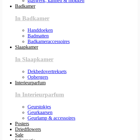
glaswerk, kannen & mokken
Badkamer
In Badkamer
Handdoeken
Badmatten
Badkameraccessoires
Slaapkamer
In Slaapkamer
Dekbedovertreksets
Opbergers
Interieurparfum
In Interieurparfum
Geurstokjes
Geurkaarsen
Geurlamp & accessoires
Posters
Driedflowers
Sale