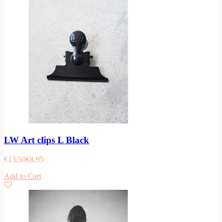
LW Art clips L Black
€
13,50
€
8,95
Add to Cart