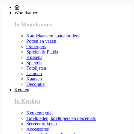
Woonkamer
In Woonkamer
Kandelaars en kaarshouders
Potten en vazen
Opbergers
Spreien & Plaids
Kussens
Spiegels
Fotolijsten
Lampen
Kaarsen
Decoratie
Keuken
In Keuken
Keukentextiel
Tafelkleden, tafellopers en placemats
Serveerartikelen
Accessoires