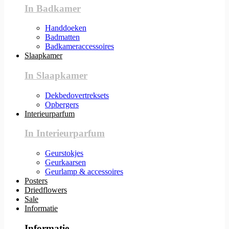
In Badkamer
Handdoeken
Badmatten
Badkameraccessoires
Slaapkamer
In Slaapkamer
Dekbedovertreksets
Opbergers
Interieurparfum
In Interieurparfum
Geurstokjes
Geurkaarsen
Geurlamp & accessoires
Posters
Driedflowers
Sale
Informatie
Informatie