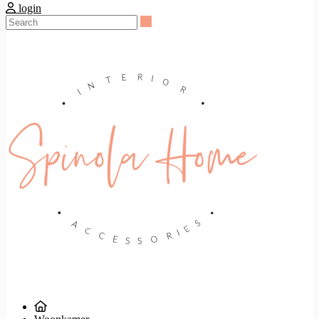
login
Search