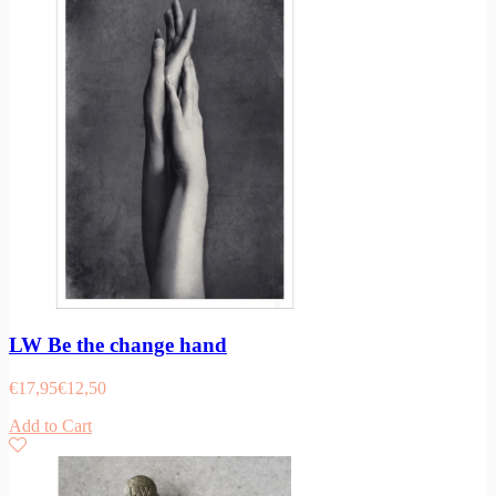
LW Be the change hand
€
17,95
€
12,50
Add to Cart