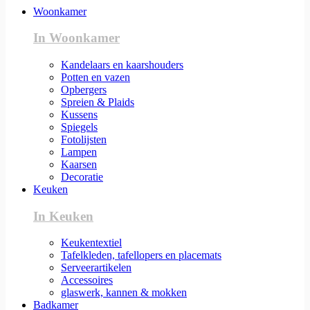
Woonkamer
In Woonkamer
Kandelaars en kaarshouders
Potten en vazen
Opbergers
Spreien & Plaids
Kussens
Spiegels
Fotolijsten
Lampen
Kaarsen
Decoratie
Keuken
In Keuken
Keukentextiel
Tafelkleden, tafellopers en placemats
Serveerartikelen
Accessoires
glaswerk, kannen & mokken
Badkamer