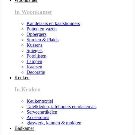
Woonkamer
In Woonkamer
Kandelaars en kaarshouders
Potten en vazen
Opbergers
Spreien & Plaids
Kussens
Spiegels
Fotolijsten
Lampen
Kaarsen
Decoratie
Keuken
In Keuken
Keukentextiel
Tafelkleden, tafellopers en placemats
Serveerartikelen
Accessoires
glaswerk, kannen & mokken
Badkamer