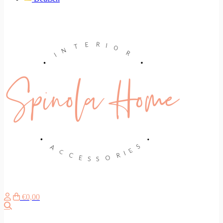
€0,00
Search