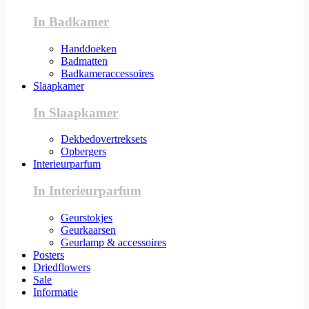
In Badkamer
Handdoeken
Badmatten
Badkameraccessoires
Slaapkamer
In Slaapkamer
Dekbedovertreksets
Opbergers
Interieurparfum
In Interieurparfum
Geurstokjes
Geurkaarsen
Geurlamp & accessoires
Posters
Driedflowers
Sale
Informatie