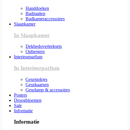
Handdoeken
Badmatten
Badkameraccessoires
Slaapkamer
In Slaapkamer
Dekbedovertreksets
Opbergers
Interieurparfum
In Interieurparfum
Geurstokjes
Geurkaarsen
Geurlamp & accessoires
Posters
Droogbloemen
Sale
Informatie
Informatie