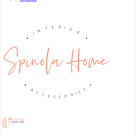
€0,00
Zoeken