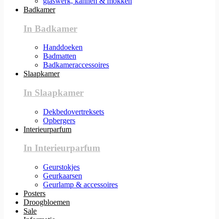
glaswerk, kannen & mokken
Badkamer
In Badkamer
Handdoeken
Badmatten
Badkameraccessoires
Slaapkamer
In Slaapkamer
Dekbedovertreksets
Opbergers
Interieurparfum
In Interieurparfum
Geurstokjes
Geurkaarsen
Geurlamp & accessoires
Posters
Droogbloemen
Sale