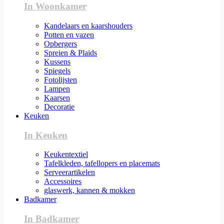
In Woonkamer
Kandelaars en kaarshouders
Potten en vazen
Opbergers
Spreien & Plaids
Kussens
Spiegels
Fotolijsten
Lampen
Kaarsen
Decoratie
Keuken
In Keuken
Keukentextiel
Tafelkleden, tafellopers en placemats
Serveerartikelen
Accessoires
glaswerk, kannen & mokken
Badkamer
In Badkamer