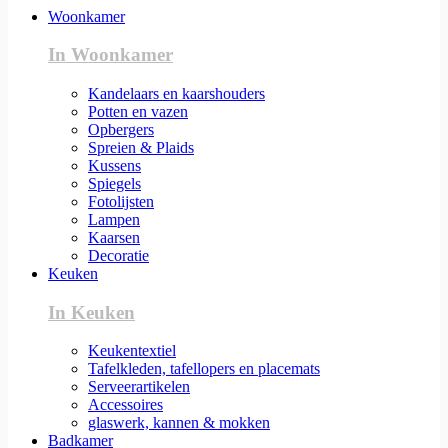
Woonkamer
In Woonkamer
Kandelaars en kaarshouders
Potten en vazen
Opbergers
Spreien & Plaids
Kussens
Spiegels
Fotolijsten
Lampen
Kaarsen
Decoratie
Keuken
In Keuken
Keukentextiel
Tafelkleden, tafellopers en placemats
Serveerartikelen
Accessoires
glaswerk, kannen & mokken
Badkamer