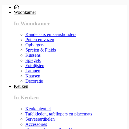
Woonkamer
In Woonkamer
Kandelaars en kaarshouders
Potten en vazen
Opbergers
Spreien & Plaids
Kussens
Spiegels
Fotolijsten
Lampen
Kaarsen
Decoratie
Keuken
In Keuken
Keukentextiel
Tafelkleden, tafellopers en placemats
Serveerartikelen
Accessoires