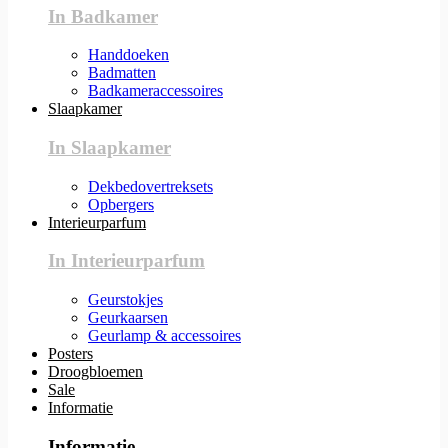
In Badkamer
Handdoeken
Badmatten
Badkameraccessoires
Slaapkamer
In Slaapkamer
Dekbedovertreksets
Opbergers
Interieurparfum
In Interieurparfum
Geurstokjes
Geurkaarsen
Geurlamp & accessoires
Posters
Droogbloemen
Sale
Informatie
Informatie