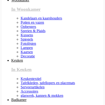
Woonkamer
In Woonkamer
Kandelaars en kaarshouders
Potten en vazen
Opbergers
Spreien & Plaids
Kussens
Spiegels
Fotolijsten
Lampen
Kaarsen
Decoratie
Keuken
In Keuken
Keukentextiel
Tafelkleden, tafellopers en placemats
Serveerartikelen
Accessoires
glaswerk, kannen & mokken
Badkamer