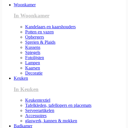
Woonkamer
In Woonkamer
Kandelaars en kaarshouders
Potten en vazen
Opbergers
Spreien & Plaids
Kussens
Spiegels
Fotolijsten
Lampen
Kaarsen
Decoratie
Keuken
In Keuken
Keukentextiel
Tafelkleden, tafellopers en placemats
Serveerartikelen
Accessoires
glaswerk, kannen & mokken
Badkamer