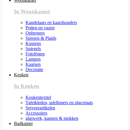
Woonkamer
In Woonkamer
Kandelaars en kaarshouders
Potten en vazen
Opbergers
Spreien & Plaids
Kussens
Spiegels
Fotolijsten
Lampen
Kaarsen
Decoratie
Keuken
In Keuken
Keukentextiel
Tafelkleden, tafellopers en placemats
Serveerartikelen
Accessoires
glaswerk, kannen & mokken
Badkamer