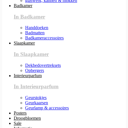
glaswerk, kannen & mokken
Badkamer
In Badkamer
Handdoeken
Badmatten
Badkameraccessoires
Slaapkamer
In Slaapkamer
Dekbedovertreksets
Opbergers
Interieurparfum
In Interieurparfum
Geurstokjes
Geurkaarsen
Geurlamp & accessoires
Posters
Droogbloemen
Sale