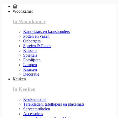
Woonkamer
In Woonkamer
Kandelaars en kaarshouders
Potten en vazen
Opbergers
Spreien & Plaids
Kussens
Spiegels
Fotolijsten
Lampen
Kaarsen
Decoratie
Keuken
In Keuken
Keukentextiel
Tafelkleden, tafellopers en placemats
Serveerartikelen
Accessoires