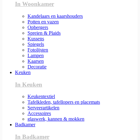
In Woonkamer
Kandelaars en kaarshouders
Potten en vazen
Opbergers
Spreien & Plaids
Kussens
Spiegels
Fotolijsten
Lampen
Kaarsen
Decoratie
Keuken
In Keuken
Keukentextiel
Tafelkleden, tafellopers en placemats
Serveerartikelen
Accessoires
glaswerk, kannen & mokken
Badkamer
In Badkamer