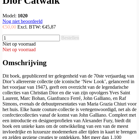
Dior Catwalk
Model:
1020
Nog niet beoordeeld
€50,00
Excl. BTW:
€45,87
Bestellen
Niet op voorraad
Niet op voorraad
Omschrijving
Dit boek, gepubliceerd ter gelegenheid van de 70ste verjaardag van
Dior’s allereerste collectie (de iconische ‘New Look’, gelanceerd in
het voorjaar van 1947), geeft een overzicht van de legendarische
collecties van Christian Dior en die van zijn opvolgers Yves Saint
Laurent, Marc Bohan, Gianfranco Ferré, John Galliano, en Raf
Simons, evenals de debuutpresentaties van Maria Grazia Chiuri voor
het huis. Elke haute couture-collectie is vertegenwoordigd, net als de
confectiecollecties vanaf de komst van John Galliano. Compleet met
een introductie en designerprofielen van Alexander Fury, biedt dit
boek een unieke kans om de ontwikkeling van een van de meest
invloedrijke en luxueuze modemerken aller tijden in kaart te brengen
en zelden geziene creaties te ontdekken. Met meer dan 1.100