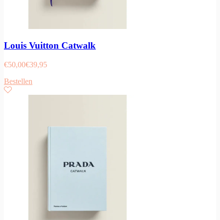
Louis Vuitton Catwalk
€
50,00
€
39,95
Bestellen