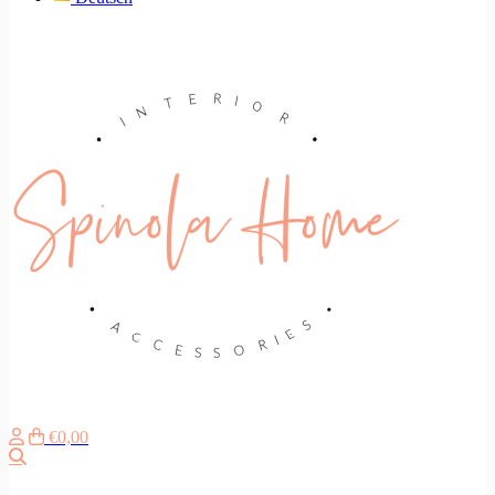
€0,00
Zoeken