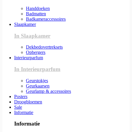
Handdoeken
Badmatten
Badkameraccessoires
Slaapkamer
In Slaapkamer
Dekbedovertreksets
Opbergers
Interieurparfum
In Interieurparfum
Geurstokjes
Geurkaarsen
Geurlamp & accessoires
Posters
Droogbloemen
Sale
Informatie
Informatie