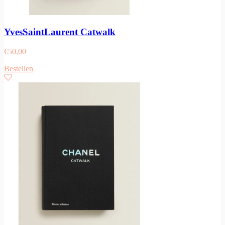
YvesSaintLaurent Catwalk
€
50,00
Bestellen