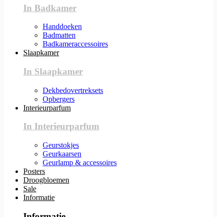
In Badkamer
Handdoeken
Badmatten
Badkameraccessoires
Slaapkamer
In Slaapkamer
Dekbedovertreksets
Opbergers
Interieurparfum
In Interieurparfum
Geurstokjes
Geurkaarsen
Geurlamp & accessoires
Posters
Droogbloemen
Sale
Informatie
Informatie