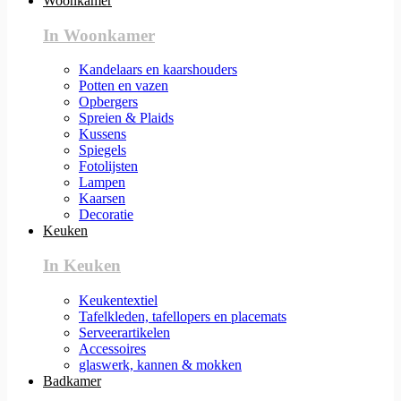
Woonkamer
In Woonkamer
Kandelaars en kaarshouders
Potten en vazen
Opbergers
Spreien & Plaids
Kussens
Spiegels
Fotolijsten
Lampen
Kaarsen
Decoratie
Keuken
In Keuken
Keukentextiel
Tafelkleden, tafellopers en placemats
Serveerartikelen
Accessoires
glaswerk, kannen & mokken
Badkamer