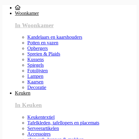
Woonkamer
In Woonkamer
Kandelaars en kaarshouders
Potten en vazen
Opbergers
Spreien & Plaids
Kussens
Spiegels
Fotolijsten
Lampen
Kaarsen
Decoratie
Keuken
In Keuken
Keukentextiel
Tafelkleden, tafellopers en placemats
Serveerartikelen
Accessoires