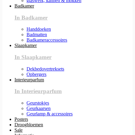
glaswerk, kannen & mokken
Badkamer
In Badkamer
Handdoeken
Badmatten
Badkameraccessoires
Slaapkamer
In Slaapkamer
Dekbedovertreksets
Opbergers
Interieurparfum
In Interieurparfum
Geurstokjes
Geurkaarsen
Geurlamp & accessoires
Posters
Droogbloemen
Sale