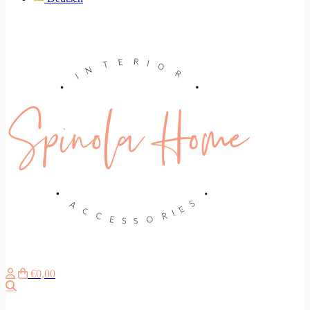
€0,00
Zoeken