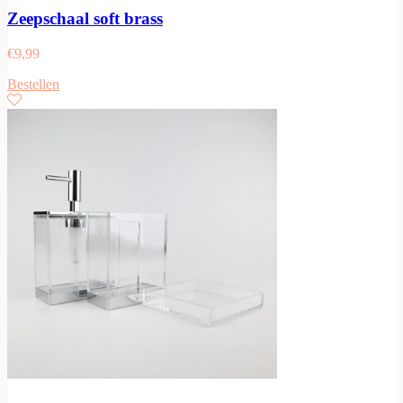
Zeepschaal soft brass
€
9,99
Bestellen