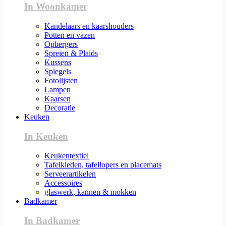
In Woonkamer
Kandelaars en kaarshouders
Potten en vazen
Opbergers
Spreien & Plaids
Kussens
Spiegels
Fotolijsten
Lampen
Kaarsen
Decoratie
Keuken
In Keuken
Keukentextiel
Tafelkleden, tafellopers en placemats
Serveerartikelen
Accessoires
glaswerk, kannen & mokken
Badkamer
In Badkamer