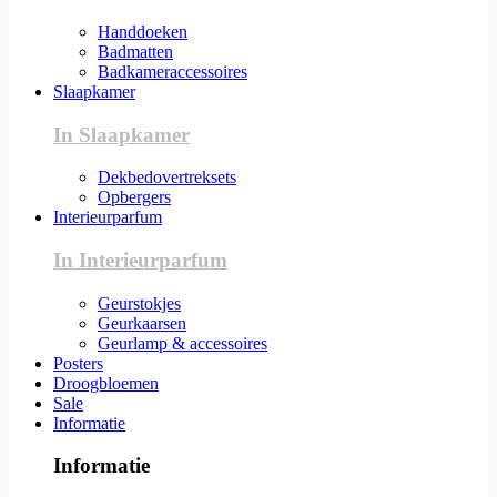
Handdoeken
Badmatten
Badkameraccessoires
Slaapkamer
In Slaapkamer
Dekbedovertreksets
Opbergers
Interieurparfum
In Interieurparfum
Geurstokjes
Geurkaarsen
Geurlamp & accessoires
Posters
Droogbloemen
Sale
Informatie
Informatie