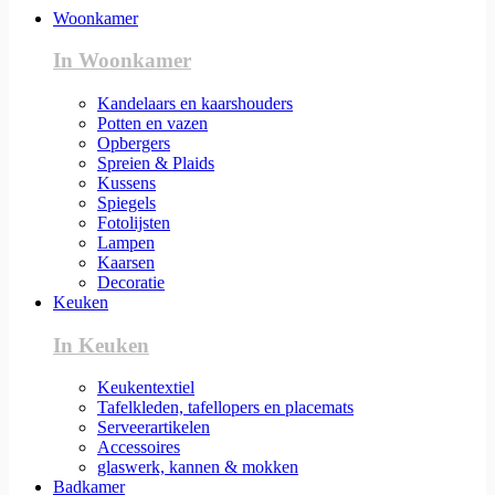
Woonkamer
In Woonkamer
Kandelaars en kaarshouders
Potten en vazen
Opbergers
Spreien & Plaids
Kussens
Spiegels
Fotolijsten
Lampen
Kaarsen
Decoratie
Keuken
In Keuken
Keukentextiel
Tafelkleden, tafellopers en placemats
Serveerartikelen
Accessoires
glaswerk, kannen & mokken
Badkamer