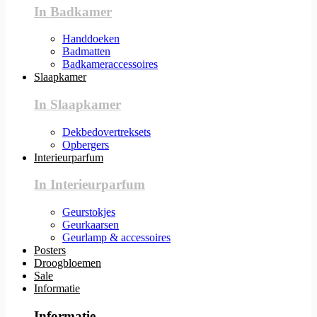
In Badkamer
Handdoeken
Badmatten
Badkameraccessoires
Slaapkamer
In Slaapkamer
Dekbedovertreksets
Opbergers
Interieurparfum
In Interieurparfum
Geurstokjes
Geurkaarsen
Geurlamp & accessoires
Posters
Droogbloemen
Sale
Informatie
Informatie