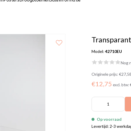
um
Posters
Droogbloemen
Sale
Informatie
Transparant
Model:
42710EU
Nog n
Originele prijs:
€27,5
€12,75
excl. btw:
Op voorraad
Levertijd: 2-3 werkd