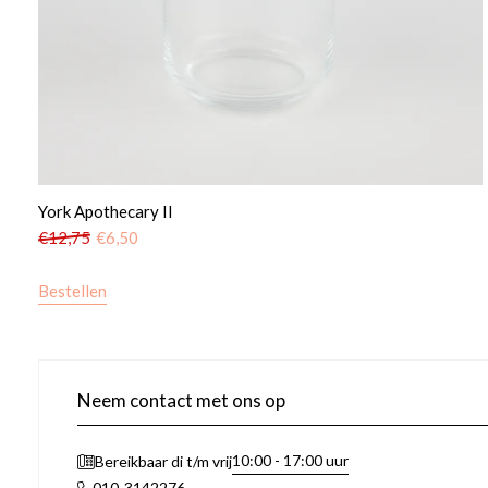
York Apothecary II
€
12,75
€
6,50
Bestellen
Neem contact met ons op
10:00 - 17:00 uur
Bereikbaar di t/m vrij
010-3142276