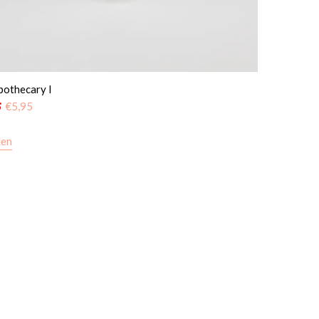
pothecary I
5
€
5,95
len