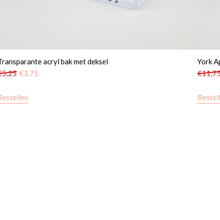
Transparante acryl bak met deksel
York A
€
5,25
€
3,75
€
11,7
Bestellen
Bestel