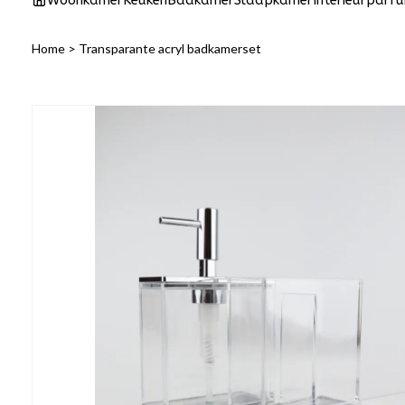
Woonkamer
Keuken
Badkamer
Slaapkamer
Interieurparf
Home
>
Transparante acryl badkamerset