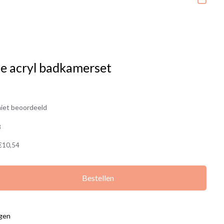
e acryl badkamerset
iet beoordeeld
8
€10,54
Bestellen
agen