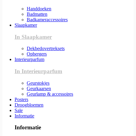
Handdoeken
Badmatten
Badkameraccessoires
Slaapkamer
In Slaapkamer
Dekbedovertreksets
Opbergers
Interieurparfum
In Interieurparfum
Geurstokjes
Geurkaarsen
Geurlamp & accessoires
Posters
Droogbloemen
Sale
Informatie
Informatie