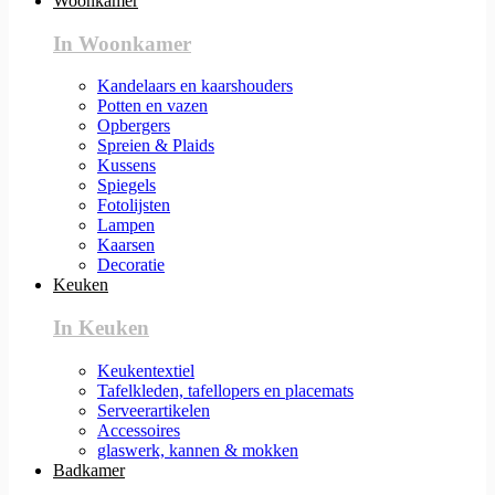
Woonkamer
In Woonkamer
Kandelaars en kaarshouders
Potten en vazen
Opbergers
Spreien & Plaids
Kussens
Spiegels
Fotolijsten
Lampen
Kaarsen
Decoratie
Keuken
In Keuken
Keukentextiel
Tafelkleden, tafellopers en placemats
Serveerartikelen
Accessoires
glaswerk, kannen & mokken
Badkamer