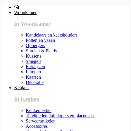
Woonkamer
In Woonkamer
Kandelaars en kaarshouders
Potten en vazen
Opbergers
Spreien & Plaids
Kussens
Spiegels
Fotolijsten
Lampen
Kaarsen
Decoratie
Keuken
In Keuken
Keukentextiel
Tafelkleden, tafellopers en placemats
Serveerartikelen
Accessoires