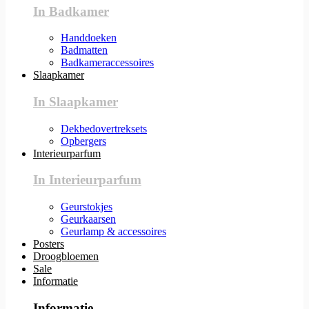
In Badkamer
Handdoeken
Badmatten
Badkameraccessoires
Slaapkamer
In Slaapkamer
Dekbedovertreksets
Opbergers
Interieurparfum
In Interieurparfum
Geurstokjes
Geurkaarsen
Geurlamp & accessoires
Posters
Droogbloemen
Sale
Informatie
Informatie