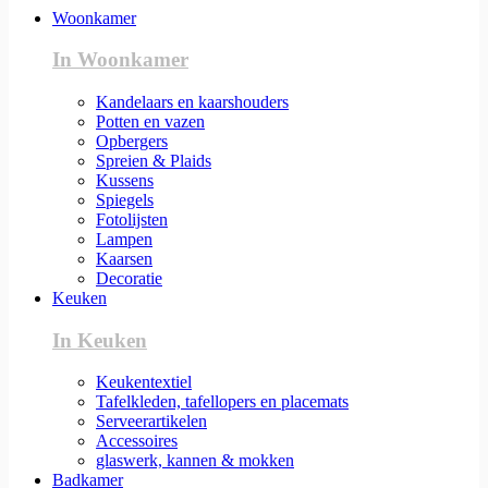
Woonkamer
In Woonkamer
Kandelaars en kaarshouders
Potten en vazen
Opbergers
Spreien & Plaids
Kussens
Spiegels
Fotolijsten
Lampen
Kaarsen
Decoratie
Keuken
In Keuken
Keukentextiel
Tafelkleden, tafellopers en placemats
Serveerartikelen
Accessoires
glaswerk, kannen & mokken
Badkamer