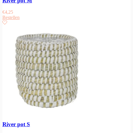
River pot M
€
4,25
Bestellen
River pot S