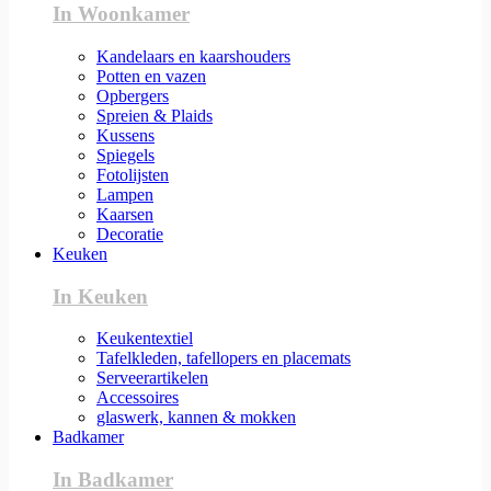
In Woonkamer
Kandelaars en kaarshouders
Potten en vazen
Opbergers
Spreien & Plaids
Kussens
Spiegels
Fotolijsten
Lampen
Kaarsen
Decoratie
Keuken
In Keuken
Keukentextiel
Tafelkleden, tafellopers en placemats
Serveerartikelen
Accessoires
glaswerk, kannen & mokken
Badkamer
In Badkamer