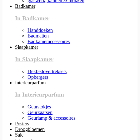
glaswerk, kannen & mokken
Badkamer
In Badkamer
Handdoeken
Badmatten
Badkameraccessoires
Slaapkamer
In Slaapkamer
Dekbedovertreksets
Opbergers
Interieurparfum
In Interieurparfum
Geurstokjes
Geurkaarsen
Geurlamp & accessoires
Posters
Droogbloemen
Sale