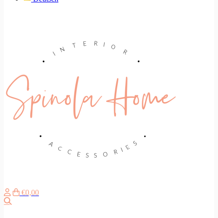
€0,00
Zoeken