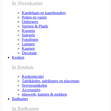
In Woonkamer
Kandelaars en kaarshouders
Potten en vazen
Opbergers
Spreien & Plaids
Kussens
Spiegels
Fotolijsten
Lampen
Kaarsen
Decoratie
Keuken
In Keuken
Keukentextiel
Tafelkleden, tafellopers en placemats
Serveerartikelen
Accessoires
glaswerk, kannen & mokken
Badkamer
In Badkamer