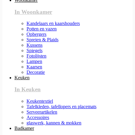
Woonkamer
In Woonkamer
Kandelaars en kaarshouders
Potten en vazen
Opbergers
Spreien & Plaids
Kussens
Spiegels
Fotolijsten
Lampen
Kaarsen
Decoratie
Keuken
In Keuken
Keukentextiel
Tafelkleden, tafellopers en placemats
Serveerartikelen
Accessoires
glaswerk, kannen & mokken
Badkamer