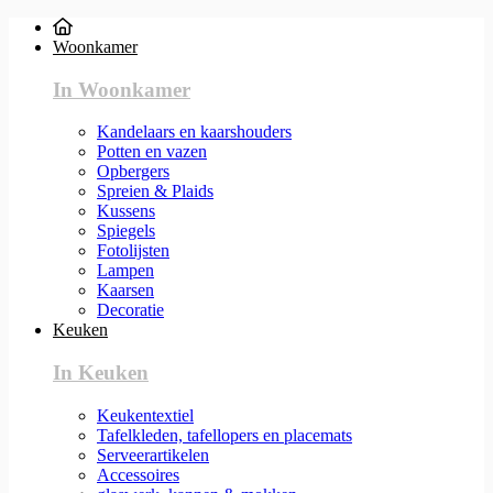
Woonkamer
In Woonkamer
Kandelaars en kaarshouders
Potten en vazen
Opbergers
Spreien & Plaids
Kussens
Spiegels
Fotolijsten
Lampen
Kaarsen
Decoratie
Keuken
In Keuken
Keukentextiel
Tafelkleden, tafellopers en placemats
Serveerartikelen
Accessoires