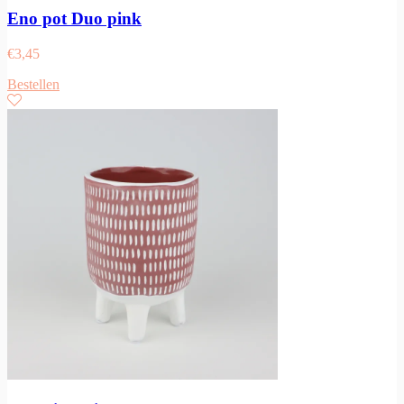
Eno pot Duo pink
€
3,45
Bestellen