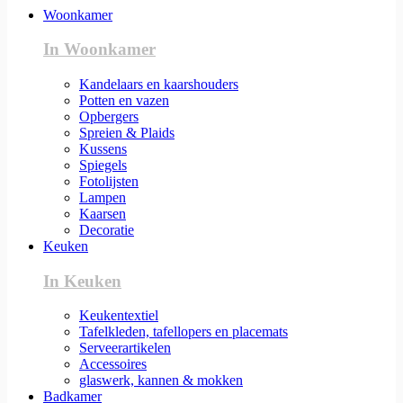
Woonkamer
In Woonkamer
Kandelaars en kaarshouders
Potten en vazen
Opbergers
Spreien & Plaids
Kussens
Spiegels
Fotolijsten
Lampen
Kaarsen
Decoratie
Keuken
In Keuken
Keukentextiel
Tafelkleden, tafellopers en placemats
Serveerartikelen
Accessoires
glaswerk, kannen & mokken
Badkamer