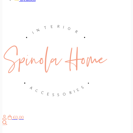
€0,00
Zoeken