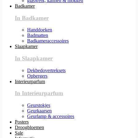
glaswerk, kannen & mokken
Badkamer
In Badkamer
Handdoeken
Badmatten
Badkameraccessoires
Slaapkamer
In Slaapkamer
Dekbedovertreksets
Opbergers
Interieurparfum
In Interieurparfum
Geurstokjes
Geurkaarsen
Geurlamp & accessoires
Posters
Droogbloemen
Sale