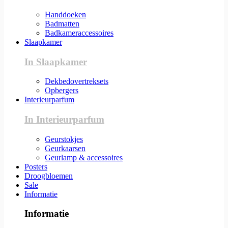
Handdoeken
Badmatten
Badkameraccessoires
Slaapkamer
In Slaapkamer
Dekbedovertreksets
Opbergers
Interieurparfum
In Interieurparfum
Geurstokjes
Geurkaarsen
Geurlamp & accessoires
Posters
Droogbloemen
Sale
Informatie
Informatie