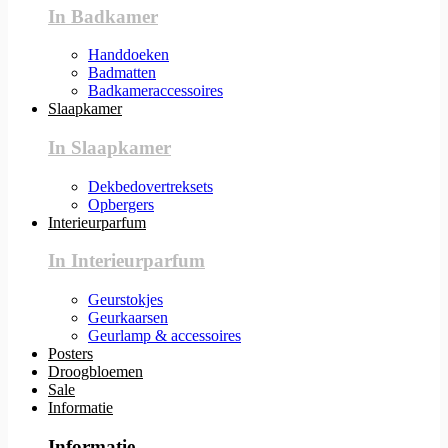
In Badkamer
Handdoeken
Badmatten
Badkameraccessoires
Slaapkamer
In Slaapkamer
Dekbedovertreksets
Opbergers
Interieurparfum
In Interieurparfum
Geurstokjes
Geurkaarsen
Geurlamp & accessoires
Posters
Droogbloemen
Sale
Informatie
Informatie