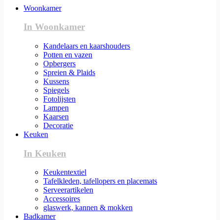
Woonkamer
In Woonkamer
Kandelaars en kaarshouders
Potten en vazen
Opbergers
Spreien & Plaids
Kussens
Spiegels
Fotolijsten
Lampen
Kaarsen
Decoratie
Keuken
In Keuken
Keukentextiel
Tafelkleden, tafellopers en placemats
Serveerartikelen
Accessoires
glaswerk, kannen & mokken
Badkamer