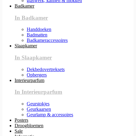
glaswerk, kannen & mokken
Badkamer
In Badkamer
Handdoeken
Badmatten
Badkameraccessoires
Slaapkamer
In Slaapkamer
Dekbedovertreksets
Opbergers
Interieurparfum
In Interieurparfum
Geurstokjes
Geurkaarsen
Geurlamp & accessoires
Posters
Droogbloemen
Sale