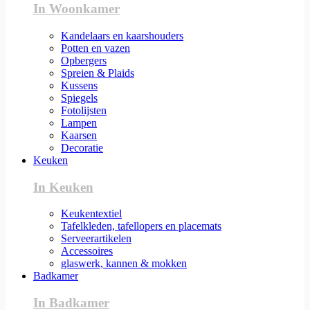
In Woonkamer
Kandelaars en kaarshouders
Potten en vazen
Opbergers
Spreien & Plaids
Kussens
Spiegels
Fotolijsten
Lampen
Kaarsen
Decoratie
Keuken
In Keuken
Keukentextiel
Tafelkleden, tafellopers en placemats
Serveerartikelen
Accessoires
glaswerk, kannen & mokken
Badkamer
In Badkamer