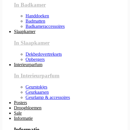
In Badkamer
Handdoeken
Badmatten
Badkameraccessoires
Slaapkamer
In Slaapkamer
Dekbedovertreksets
Opbergers
Interieurparfum
In Interieurparfum
Geurstokjes
Geurkaarsen
Geurlamp & accessoires
Posters
Droogbloemen
Sale
Informatie
Informatie