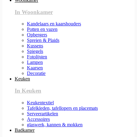
Woonkamer
In Woonkamer
Kandelaars en kaarshouders
Potten en vazen
Opbergers
Spreien & Plaids
Kussens
Spiegels
Fotolijsten
Lampen
Kaarsen
Decoratie
Keuken
In Keuken
Keukentextiel
Tafelkleden, tafellopers en placemats
Serveerartikelen
Accessoires
glaswerk, kannen & mokken
Badkamer