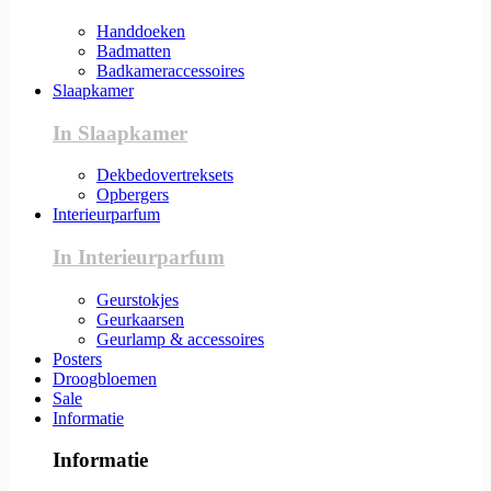
Handdoeken
Badmatten
Badkameraccessoires
Slaapkamer
In Slaapkamer
Dekbedovertreksets
Opbergers
Interieurparfum
In Interieurparfum
Geurstokjes
Geurkaarsen
Geurlamp & accessoires
Posters
Droogbloemen
Sale
Informatie
Informatie