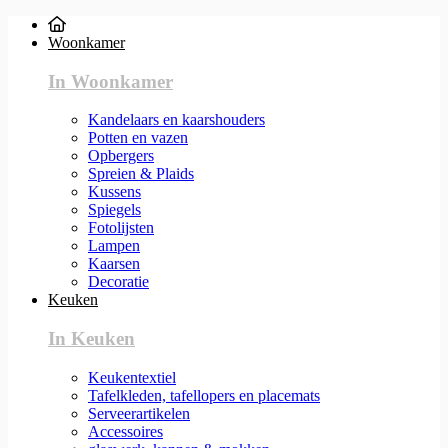
Woonkamer
In Woonkamer
Kandelaars en kaarshouders
Potten en vazen
Opbergers
Spreien & Plaids
Kussens
Spiegels
Fotolijsten
Lampen
Kaarsen
Decoratie
Keuken
In Keuken
Keukentextiel
Tafelkleden, tafellopers en placemats
Serveerartikelen
Accessoires