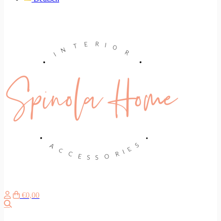
€0,00
Zoeken