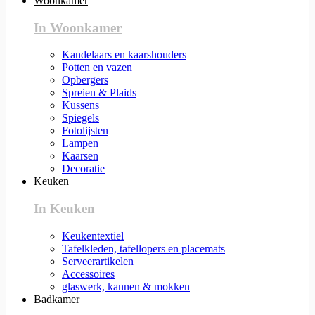
Woonkamer
In Woonkamer
Kandelaars en kaarshouders
Potten en vazen
Opbergers
Spreien & Plaids
Kussens
Spiegels
Fotolijsten
Lampen
Kaarsen
Decoratie
Keuken
In Keuken
Keukentextiel
Tafelkleden, tafellopers en placemats
Serveerartikelen
Accessoires
glaswerk, kannen & mokken
Badkamer