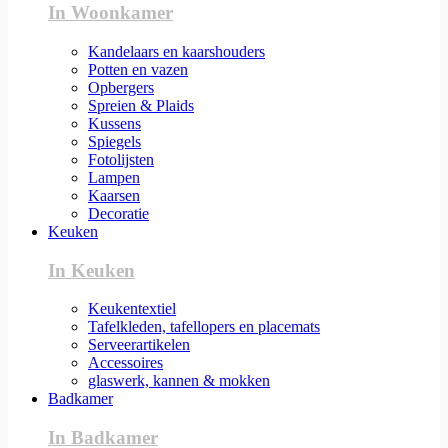
In Woonkamer
Kandelaars en kaarshouders
Potten en vazen
Opbergers
Spreien & Plaids
Kussens
Spiegels
Fotolijsten
Lampen
Kaarsen
Decoratie
Keuken
In Keuken
Keukentextiel
Tafelkleden, tafellopers en placemats
Serveerartikelen
Accessoires
glaswerk, kannen & mokken
Badkamer
In Badkamer