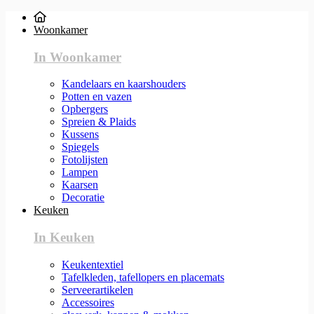
Woonkamer
In Woonkamer
Kandelaars en kaarshouders
Potten en vazen
Opbergers
Spreien & Plaids
Kussens
Spiegels
Fotolijsten
Lampen
Kaarsen
Decoratie
Keuken
In Keuken
Keukentextiel
Tafelkleden, tafellopers en placemats
Serveerartikelen
Accessoires