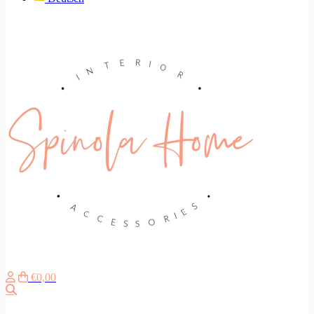
€0,00
Zoeken