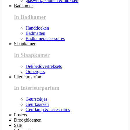
glaswerk, kannen & mokken
Badkamer
In Badkamer
Handdoeken
Badmatten
Badkameraccessoires
Slaapkamer
In Slaapkamer
Dekbedovertreksets
Opbergers
Interieurparfum
In Interieurparfum
Geurstokjes
Geurkaarsen
Geurlamp & accessoires
Posters
Droogbloemen
Sale