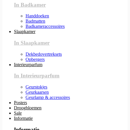
In Badkamer
Handdoeken
Badmatten
Badkameraccessoires
Slaapkamer
In Slaapkamer
Dekbedovertreksets
Opbergers
Interieurparfum
In Interieurparfum
Geurstokjes
Geurkaarsen
Geurlamp & accessoires
Posters
Droogbloemen
Sale
Informatie
Informatie