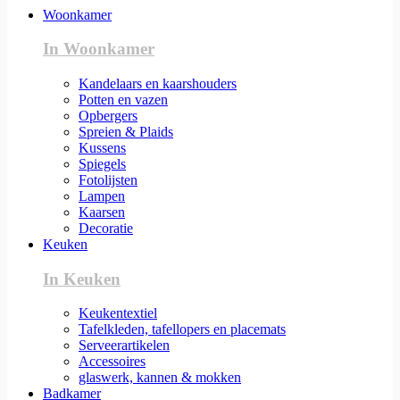
Woonkamer
In Woonkamer
Kandelaars en kaarshouders
Potten en vazen
Opbergers
Spreien & Plaids
Kussens
Spiegels
Fotolijsten
Lampen
Kaarsen
Decoratie
Keuken
In Keuken
Keukentextiel
Tafelkleden, tafellopers en placemats
Serveerartikelen
Accessoires
glaswerk, kannen & mokken
Badkamer