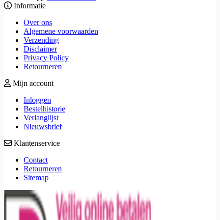
Informatie
Over ons
Algemene voorwaarden
Verzending
Disclaimer
Privacy Policy
Retourneren
Mijn account
Inloggen
Bestelhistorie
Verlanglijst
Nieuwsbrief
Klantenservice
Contact
Retourneren
Sitemap