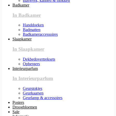
glaswerk, kannen & mokken
Badkamer
In Badkamer
Handdoeken
Badmatten
Badkameraccessoires
Slaapkamer
In Slaapkamer
Dekbedovertreksets
Opbergers
Interieurparfum
In Interieurparfum
Geurstokjes
Geurkaarsen
Geurlamp & accessoires
Posters
Droogbloemen
Sale