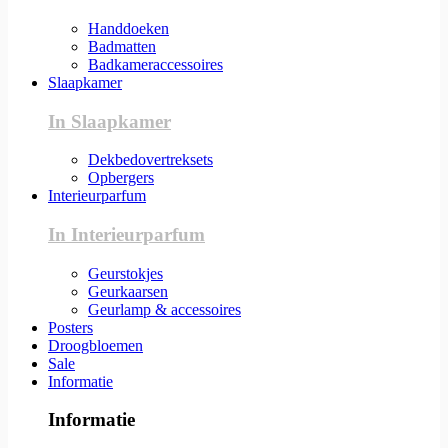
Handdoeken
Badmatten
Badkameraccessoires
Slaapkamer
In Slaapkamer
Dekbedovertreksets
Opbergers
Interieurparfum
In Interieurparfum
Geurstokjes
Geurkaarsen
Geurlamp & accessoires
Posters
Droogbloemen
Sale
Informatie
Informatie