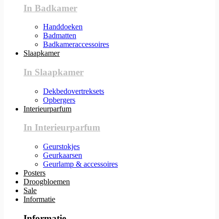
In Badkamer
Handdoeken
Badmatten
Badkameraccessoires
Slaapkamer
In Slaapkamer
Dekbedovertreksets
Opbergers
Interieurparfum
In Interieurparfum
Geurstokjes
Geurkaarsen
Geurlamp & accessoires
Posters
Droogbloemen
Sale
Informatie
Informatie