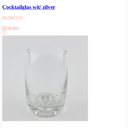
Cocktailglas wit/ zilver
€
9,99
€
3,95
Bestellen