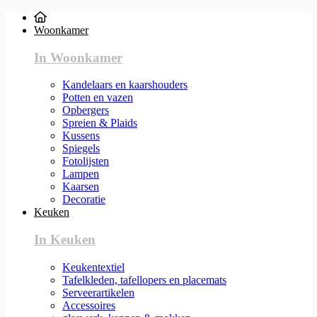
Woonkamer
In Woonkamer
Kandelaars en kaarshouders
Potten en vazen
Opbergers
Spreien & Plaids
Kussens
Spiegels
Fotolijsten
Lampen
Kaarsen
Decoratie
Keuken
In Keuken
Keukentextiel
Tafelkleden, tafellopers en placemats
Serveerartikelen
Accessoires