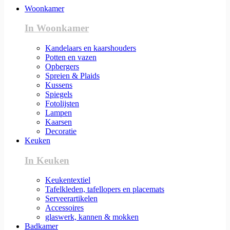
Woonkamer
In Woonkamer
Kandelaars en kaarshouders
Potten en vazen
Opbergers
Spreien & Plaids
Kussens
Spiegels
Fotolijsten
Lampen
Kaarsen
Decoratie
Keuken
In Keuken
Keukentextiel
Tafelkleden, tafellopers en placemats
Serveerartikelen
Accessoires
glaswerk, kannen & mokken
Badkamer