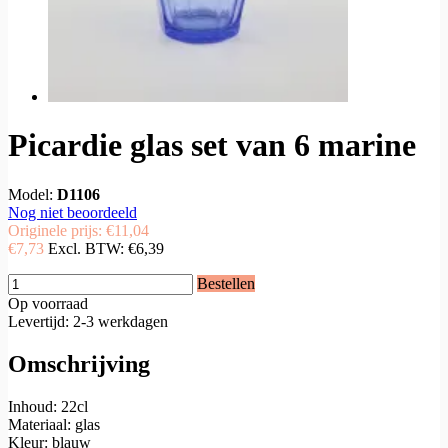
Picardie glas set van 6 marine
Model:
D1106
Nog niet beoordeeld
Originele prijs:
€11,04
€7,73
Excl. BTW:
€6,39
Bestellen
Op voorraad
Levertijd: 2-3 werkdagen
Omschrijving
Inhoud: 22cl
Materiaal: glas
Kleur: blauw