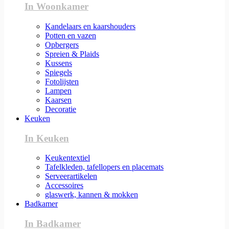
In Woonkamer
Kandelaars en kaarshouders
Potten en vazen
Opbergers
Spreien & Plaids
Kussens
Spiegels
Fotolijsten
Lampen
Kaarsen
Decoratie
Keuken
In Keuken
Keukentextiel
Tafelkleden, tafellopers en placemats
Serveerartikelen
Accessoires
glaswerk, kannen & mokken
Badkamer
In Badkamer