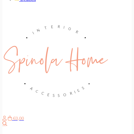
€0,00
Zoeken