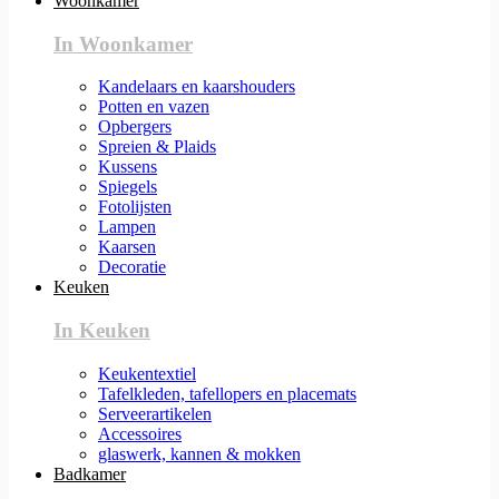
Woonkamer
In Woonkamer
Kandelaars en kaarshouders
Potten en vazen
Opbergers
Spreien & Plaids
Kussens
Spiegels
Fotolijsten
Lampen
Kaarsen
Decoratie
Keuken
In Keuken
Keukentextiel
Tafelkleden, tafellopers en placemats
Serveerartikelen
Accessoires
glaswerk, kannen & mokken
Badkamer