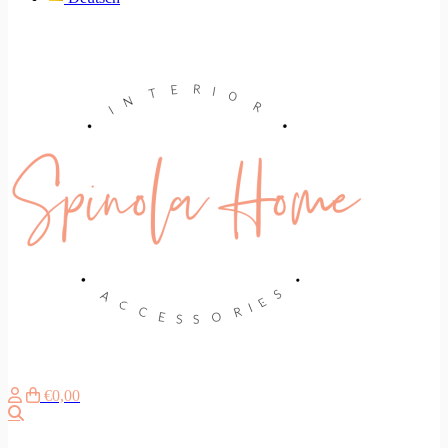
€0,00
Zoeken