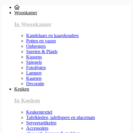
Woonkamer
In Woonkamer
Kandelaars en kaarshouders
Potten en vazen
Opbergers
Spreien & Plaids
Kussens
Spiegels
Fotolijsten
Lampen
Kaarsen
Decoratie
Keuken
In Keuken
Keukentextiel
Tafelkleden, tafellopers en placemats
Serveerartikelen
Accessoires