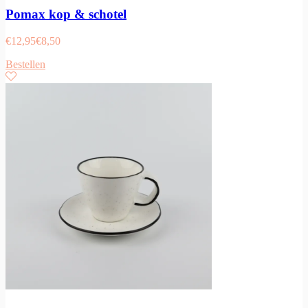
Pomax kop & schotel
€
12,95
€
8,50
Bestellen