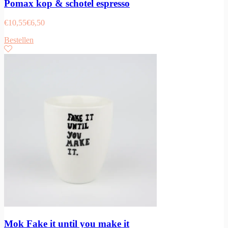
Pomax kop & schotel espresso
€
10,55
€
6,50
Bestellen
Mok Fake it until you make it