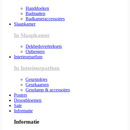
Handdoeken
Badmatten
Badkameraccessoires
Slaapkamer
In Slaapkamer
Dekbedovertreksets
Opbergers
Interieurparfum
In Interieurparfum
Geurstokjes
Geurkaarsen
Geurlamp & accessoires
Posters
Droogbloemen
Sale
Informatie
Informatie