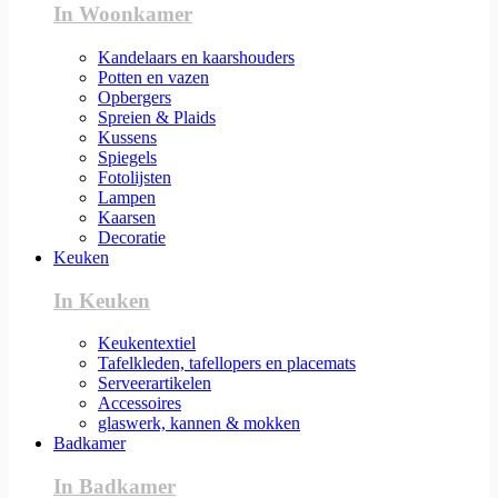
In Woonkamer
Kandelaars en kaarshouders
Potten en vazen
Opbergers
Spreien & Plaids
Kussens
Spiegels
Fotolijsten
Lampen
Kaarsen
Decoratie
Keuken
In Keuken
Keukentextiel
Tafelkleden, tafellopers en placemats
Serveerartikelen
Accessoires
glaswerk, kannen & mokken
Badkamer
In Badkamer