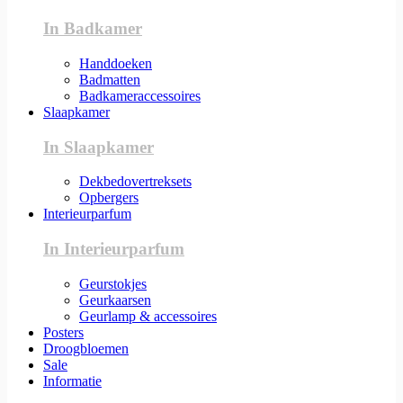
In Badkamer
Handdoeken
Badmatten
Badkameraccessoires
Slaapkamer
In Slaapkamer
Dekbedovertreksets
Opbergers
Interieurparfum
In Interieurparfum
Geurstokjes
Geurkaarsen
Geurlamp & accessoires
Posters
Droogbloemen
Sale
Informatie