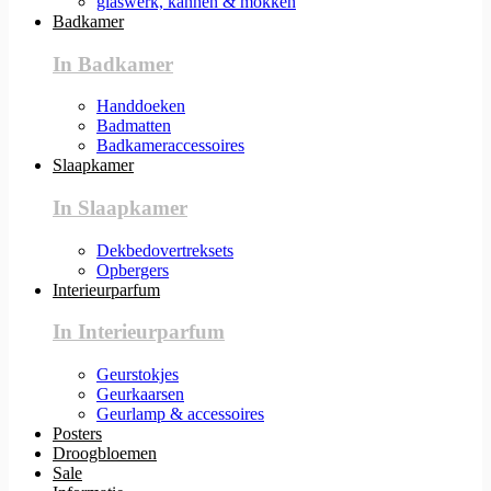
glaswerk, kannen & mokken
Badkamer
In Badkamer
Handdoeken
Badmatten
Badkameraccessoires
Slaapkamer
In Slaapkamer
Dekbedovertreksets
Opbergers
Interieurparfum
In Interieurparfum
Geurstokjes
Geurkaarsen
Geurlamp & accessoires
Posters
Droogbloemen
Sale