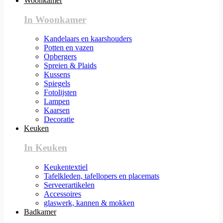
Woonkamer
In Woonkamer
Kandelaars en kaarshouders
Potten en vazen
Opbergers
Spreien & Plaids
Kussens
Spiegels
Fotolijsten
Lampen
Kaarsen
Decoratie
Keuken
In Keuken
Keukentextiel
Tafelkleden, tafellopers en placemats
Serveerartikelen
Accessoires
glaswerk, kannen & mokken
Badkamer