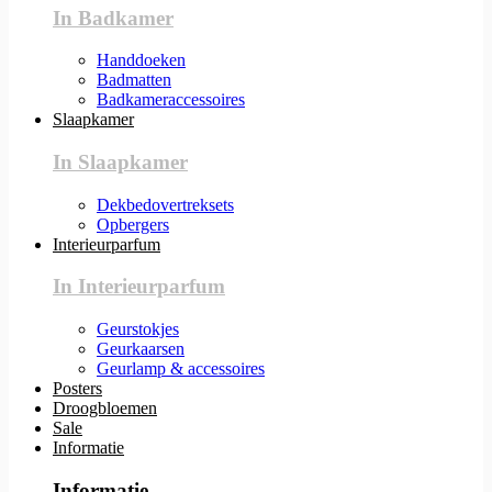
In Badkamer
Handdoeken
Badmatten
Badkameraccessoires
Slaapkamer
In Slaapkamer
Dekbedovertreksets
Opbergers
Interieurparfum
In Interieurparfum
Geurstokjes
Geurkaarsen
Geurlamp & accessoires
Posters
Droogbloemen
Sale
Informatie
Informatie