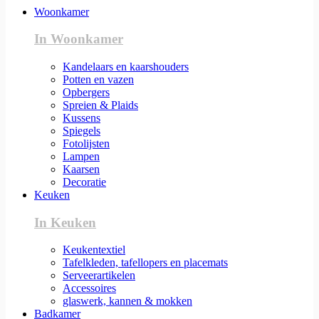
Woonkamer
In Woonkamer
Kandelaars en kaarshouders
Potten en vazen
Opbergers
Spreien & Plaids
Kussens
Spiegels
Fotolijsten
Lampen
Kaarsen
Decoratie
Keuken
In Keuken
Keukentextiel
Tafelkleden, tafellopers en placemats
Serveerartikelen
Accessoires
glaswerk, kannen & mokken
Badkamer