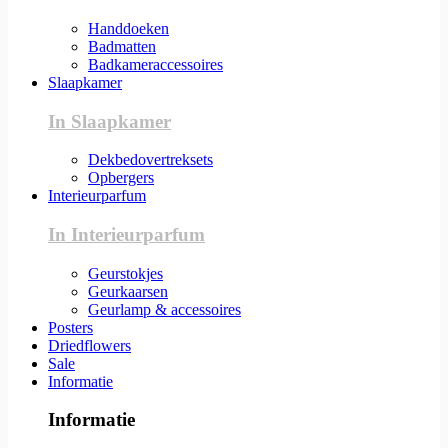
Handdoeken
Badmatten
Badkameraccessoires
Slaapkamer
In Slaapkamer
Dekbedovertreksets
Opbergers
Interieurparfum
In Interieurparfum
Geurstokjes
Geurkaarsen
Geurlamp & accessoires
Posters
Driedflowers
Sale
Informatie
Informatie