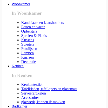
Woonkamer
In Woonkamer
Kandelaars en kaarshouders
Potten en vazen
Opbergers
Spreien & Plaids
Kussens
Spiegels
Fotolijsten
Lampen
Kaarsen
Decoratie
Keuken
In Keuken
Keukentextiel
Tafelkleden, tafellopers en placemats
Serveerartikelen
Accessoires
glaswerk, kannen & mokken
Badkamer