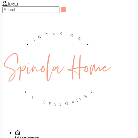
login
Search