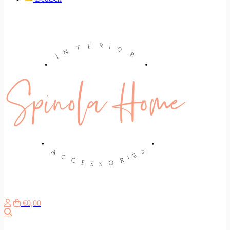
€0,00
Search