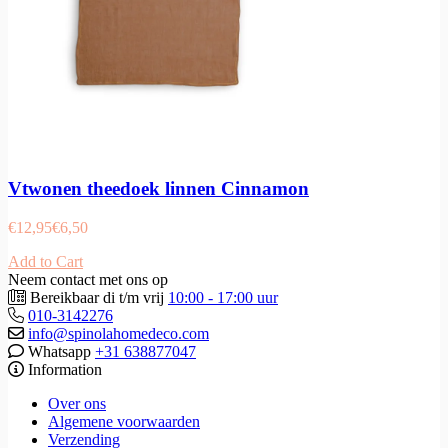
Vtwonen theedoek linnen Cinnamon
€
12,95
€
6,50
Add to Cart
Neem contact met ons op
Bereikbaar di t/m vrij
10:00 - 17:00 uur
010-3142276
info@spinolahomedeco.com
Whatsapp
+31 638877047
Information
Over ons
Algemene voorwaarden
Verzending