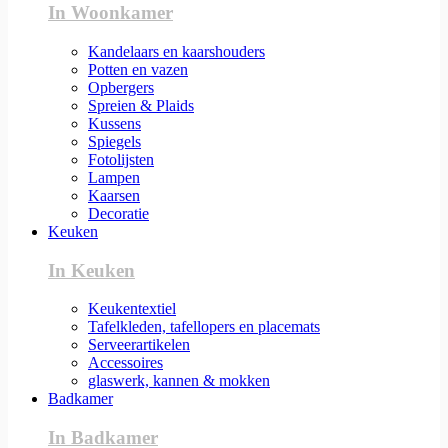
In Woonkamer
Kandelaars en kaarshouders
Potten en vazen
Opbergers
Spreien & Plaids
Kussens
Spiegels
Fotolijsten
Lampen
Kaarsen
Decoratie
Keuken
In Keuken
Keukentextiel
Tafelkleden, tafellopers en placemats
Serveerartikelen
Accessoires
glaswerk, kannen & mokken
Badkamer
In Badkamer