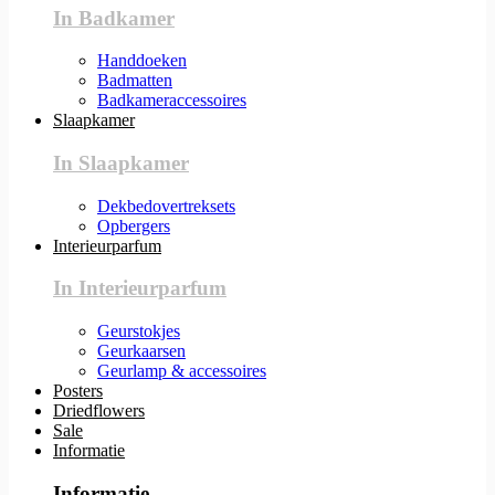
In Badkamer
Handdoeken
Badmatten
Badkameraccessoires
Slaapkamer
In Slaapkamer
Dekbedovertreksets
Opbergers
Interieurparfum
In Interieurparfum
Geurstokjes
Geurkaarsen
Geurlamp & accessoires
Posters
Driedflowers
Sale
Informatie
Informatie