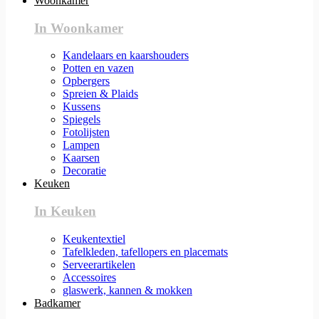
Woonkamer
In Woonkamer
Kandelaars en kaarshouders
Potten en vazen
Opbergers
Spreien & Plaids
Kussens
Spiegels
Fotolijsten
Lampen
Kaarsen
Decoratie
Keuken
In Keuken
Keukentextiel
Tafelkleden, tafellopers en placemats
Serveerartikelen
Accessoires
glaswerk, kannen & mokken
Badkamer