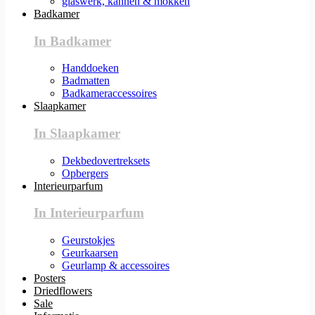
glaswerk, kannen & mokken
Badkamer
In Badkamer
Handdoeken
Badmatten
Badkameraccessoires
Slaapkamer
In Slaapkamer
Dekbedovertreksets
Opbergers
Interieurparfum
In Interieurparfum
Geurstokjes
Geurkaarsen
Geurlamp & accessoires
Posters
Driedflowers
Sale