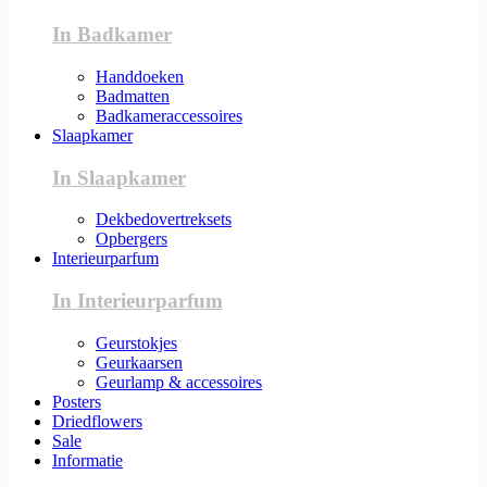
In Badkamer
Handdoeken
Badmatten
Badkameraccessoires
Slaapkamer
In Slaapkamer
Dekbedovertreksets
Opbergers
Interieurparfum
In Interieurparfum
Geurstokjes
Geurkaarsen
Geurlamp & accessoires
Posters
Driedflowers
Sale
Informatie