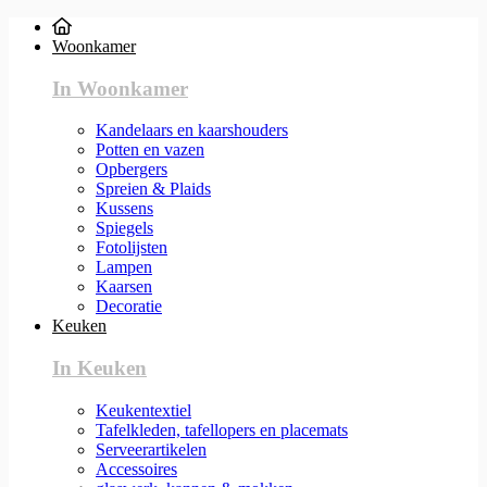
Woonkamer
In Woonkamer
Kandelaars en kaarshouders
Potten en vazen
Opbergers
Spreien & Plaids
Kussens
Spiegels
Fotolijsten
Lampen
Kaarsen
Decoratie
Keuken
In Keuken
Keukentextiel
Tafelkleden, tafellopers en placemats
Serveerartikelen
Accessoires