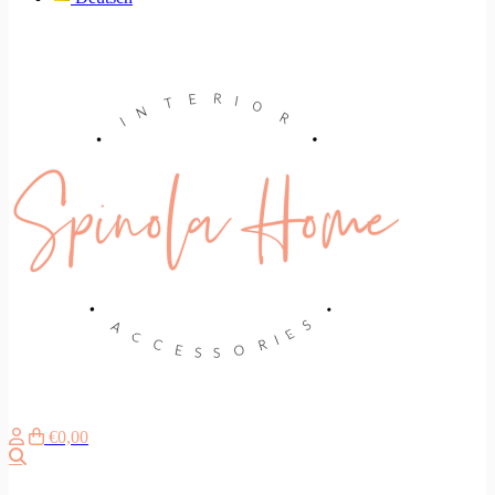
€0,00
Search