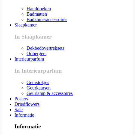
Handdoeken
Badmatten
Badkameraccessoires
Slaapkamer
In Slaapkamer
Dekbedovertreksets
Opbergers
Interieurparfum
In Interieurparfum
Geurstokjes
Geurkaarsen
Geurlamp & accessoires
Posters
Driedflowers
Sale
Informatie
Informatie