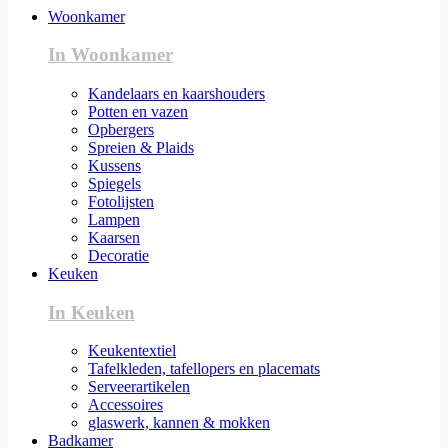
Woonkamer
In Woonkamer
Kandelaars en kaarshouders
Potten en vazen
Opbergers
Spreien & Plaids
Kussens
Spiegels
Fotolijsten
Lampen
Kaarsen
Decoratie
Keuken
In Keuken
Keukentextiel
Tafelkleden, tafellopers en placemats
Serveerartikelen
Accessoires
glaswerk, kannen & mokken
Badkamer