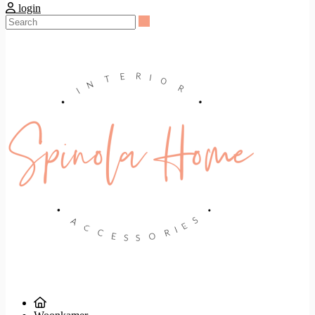
login
Search