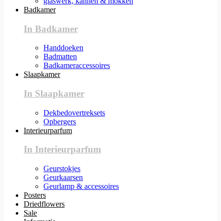
glaswerk, kannen & mokken
Badkamer
In Badkamer
Handdoeken
Badmatten
Badkameraccessoires
Slaapkamer
In Slaapkamer
Dekbedovertreksets
Opbergers
Interieurparfum
In Interieurparfum
Geurstokjes
Geurkaarsen
Geurlamp & accessoires
Posters
Driedflowers
Sale