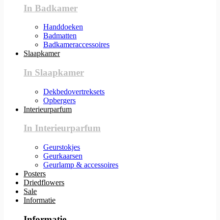
In Badkamer
Handdoeken
Badmatten
Badkameraccessoires
Slaapkamer
In Slaapkamer
Dekbedovertreksets
Opbergers
Interieurparfum
In Interieurparfum
Geurstokjes
Geurkaarsen
Geurlamp & accessoires
Posters
Driedflowers
Sale
Informatie
Informatie