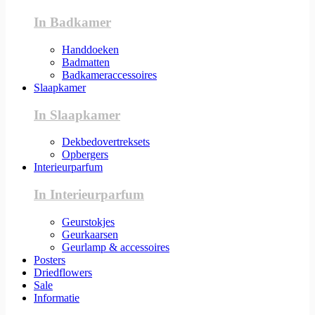
In Badkamer
Handdoeken
Badmatten
Badkameraccessoires
Slaapkamer
In Slaapkamer
Dekbedovertreksets
Opbergers
Interieurparfum
In Interieurparfum
Geurstokjes
Geurkaarsen
Geurlamp & accessoires
Posters
Driedflowers
Sale
Informatie