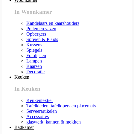
Woonkamer
In Woonkamer
Kandelaars en kaarshouders
Potten en vazen
Opbergers
Spreien & Plaids
Kussens
Spiegels
Fotolijsten
Lampen
Kaarsen
Decoratie
Keuken
In Keuken
Keukentextiel
Tafelkleden, tafellopers en placemats
Serveerartikelen
Accessoires
glaswerk, kannen & mokken
Badkamer