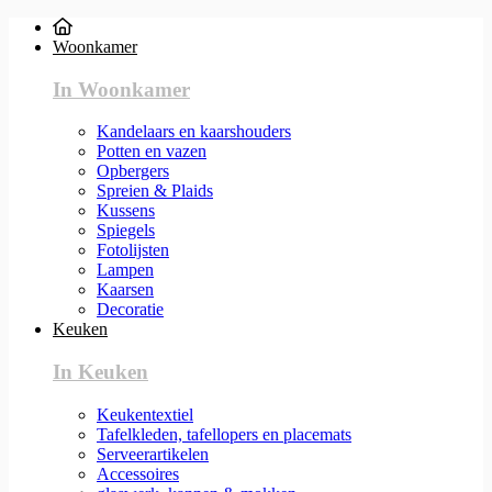
Woonkamer
In Woonkamer
Kandelaars en kaarshouders
Potten en vazen
Opbergers
Spreien & Plaids
Kussens
Spiegels
Fotolijsten
Lampen
Kaarsen
Decoratie
Keuken
In Keuken
Keukentextiel
Tafelkleden, tafellopers en placemats
Serveerartikelen
Accessoires