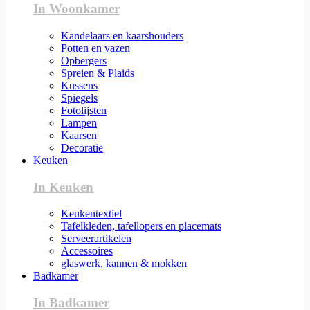
In Woonkamer
Kandelaars en kaarshouders
Potten en vazen
Opbergers
Spreien & Plaids
Kussens
Spiegels
Fotolijsten
Lampen
Kaarsen
Decoratie
Keuken
In Keuken
Keukentextiel
Tafelkleden, tafellopers en placemats
Serveerartikelen
Accessoires
glaswerk, kannen & mokken
Badkamer
In Badkamer