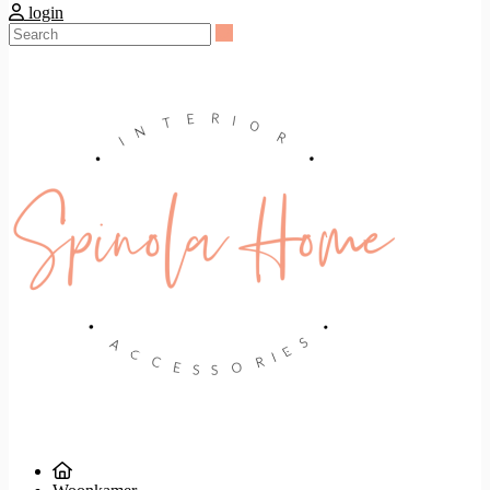
login
Search