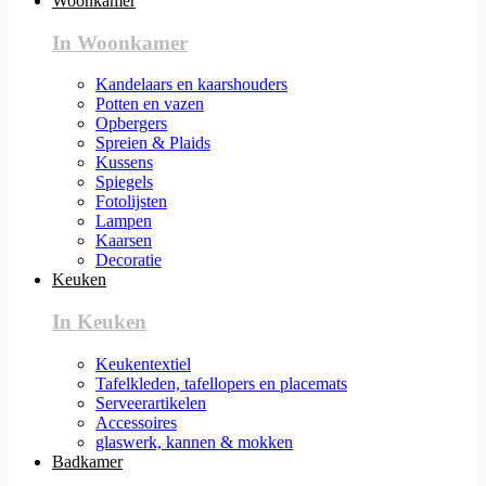
Woonkamer
In Woonkamer
Kandelaars en kaarshouders
Potten en vazen
Opbergers
Spreien & Plaids
Kussens
Spiegels
Fotolijsten
Lampen
Kaarsen
Decoratie
Keuken
In Keuken
Keukentextiel
Tafelkleden, tafellopers en placemats
Serveerartikelen
Accessoires
glaswerk, kannen & mokken
Badkamer