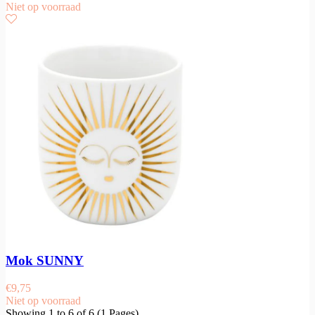
Niet op voorraad
Mok SUNNY
€
9,75
Niet op voorraad
Showing 1 to 6 of 6 (1 Pages)