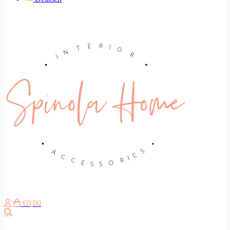
€0,00
Search