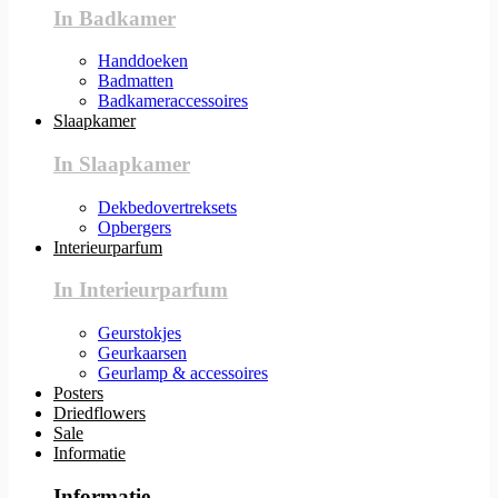
In Badkamer
Handdoeken
Badmatten
Badkameraccessoires
Slaapkamer
In Slaapkamer
Dekbedovertreksets
Opbergers
Interieurparfum
In Interieurparfum
Geurstokjes
Geurkaarsen
Geurlamp & accessoires
Posters
Driedflowers
Sale
Informatie
Informatie