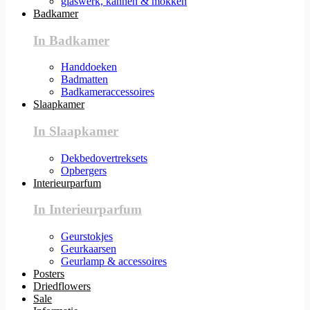
glaswerk, kannen & mokken
Badkamer
In Badkamer
Handdoeken
Badmatten
Badkameraccessoires
Slaapkamer
In Slaapkamer
Dekbedovertreksets
Opbergers
Interieurparfum
In Interieurparfum
Geurstokjes
Geurkaarsen
Geurlamp & accessoires
Posters
Driedflowers
Sale