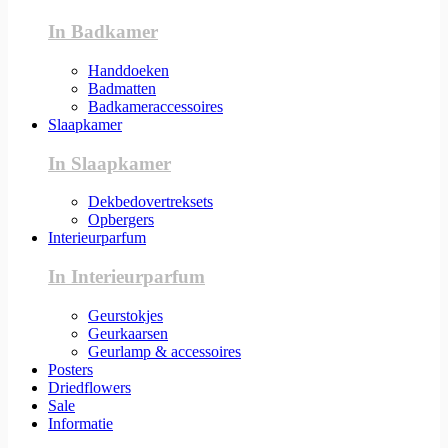
In Badkamer
Handdoeken
Badmatten
Badkameraccessoires
Slaapkamer
In Slaapkamer
Dekbedovertreksets
Opbergers
Interieurparfum
In Interieurparfum
Geurstokjes
Geurkaarsen
Geurlamp & accessoires
Posters
Driedflowers
Sale
Informatie