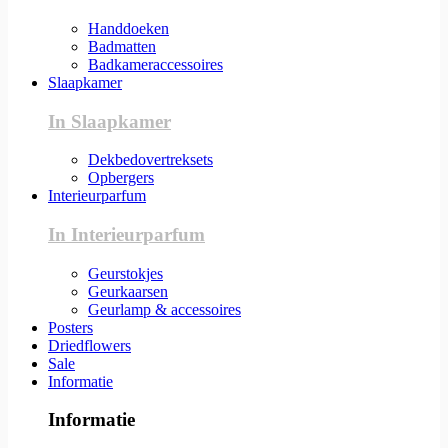
Handdoeken
Badmatten
Badkameraccessoires
Slaapkamer
In Slaapkamer
Dekbedovertreksets
Opbergers
Interieurparfum
In Interieurparfum
Geurstokjes
Geurkaarsen
Geurlamp & accessoires
Posters
Driedflowers
Sale
Informatie
Informatie