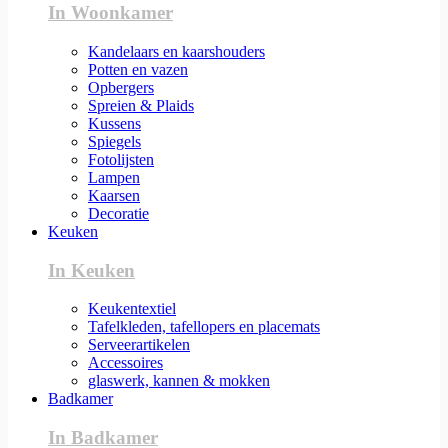
In Woonkamer
Kandelaars en kaarshouders
Potten en vazen
Opbergers
Spreien & Plaids
Kussens
Spiegels
Fotolijsten
Lampen
Kaarsen
Decoratie
Keuken
In Keuken
Keukentextiel
Tafelkleden, tafellopers en placemats
Serveerartikelen
Accessoires
glaswerk, kannen & mokken
Badkamer
In Badkamer