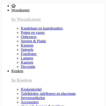
Woonkamer
In Woonkamer
Kandelaars en kaarshouders
Potten en vazen
Opbergers
Spreien & Plaids
Kussens
Spiegels
Fotolijsten
Lampen
Kaarsen
Decoratie
Keuken
In Keuken
Keukentextiel
Tafelkleden, tafellopers en placemats
Serveerartikelen
Accessoires