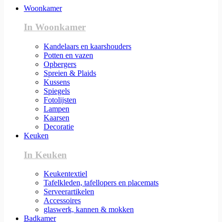
Woonkamer
In Woonkamer
Kandelaars en kaarshouders
Potten en vazen
Opbergers
Spreien & Plaids
Kussens
Spiegels
Fotolijsten
Lampen
Kaarsen
Decoratie
Keuken
In Keuken
Keukentextiel
Tafelkleden, tafellopers en placemats
Serveerartikelen
Accessoires
glaswerk, kannen & mokken
Badkamer