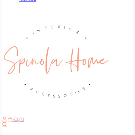
€0,00
Search