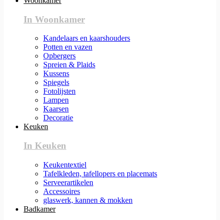
Woonkamer
In Woonkamer
Kandelaars en kaarshouders
Potten en vazen
Opbergers
Spreien & Plaids
Kussens
Spiegels
Fotolijsten
Lampen
Kaarsen
Decoratie
Keuken
In Keuken
Keukentextiel
Tafelkleden, tafellopers en placemats
Serveerartikelen
Accessoires
glaswerk, kannen & mokken
Badkamer