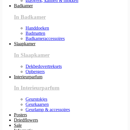
glaswerk, kannen & mokken
Badkamer
In Badkamer
Handdoeken
Badmatten
Badkameraccessoires
Slaapkamer
In Slaapkamer
Dekbedovertreksets
Opbergers
Interieurparfum
In Interieurparfum
Geurstokjes
Geurkaarsen
Geurlamp & accessoires
Posters
Driedflowers
Sale