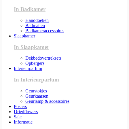
In Badkamer
Handdoeken
Badmatten
Badkameraccessoires
Slaapkamer
In Slaapkamer
Dekbedovertreksets
Opbergers
Interieurparfum
In Interieurparfum
Geurstokjes
Geurkaarsen
Geurlamp & accessoires
Posters
Driedflowers
Sale
Informatie