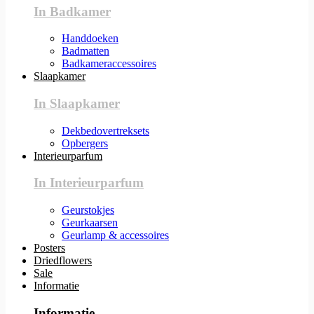
In Badkamer
Handdoeken
Badmatten
Badkameraccessoires
Slaapkamer
In Slaapkamer
Dekbedovertreksets
Opbergers
Interieurparfum
In Interieurparfum
Geurstokjes
Geurkaarsen
Geurlamp & accessoires
Posters
Driedflowers
Sale
Informatie
Informatie