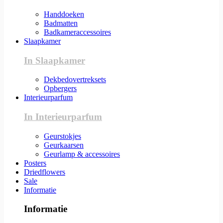
Handdoeken
Badmatten
Badkameraccessoires
Slaapkamer
In Slaapkamer
Dekbedovertreksets
Opbergers
Interieurparfum
In Interieurparfum
Geurstokjes
Geurkaarsen
Geurlamp & accessoires
Posters
Driedflowers
Sale
Informatie
Informatie