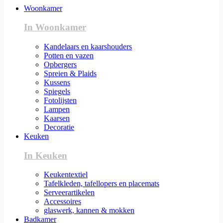
Woonkamer
In Woonkamer
Kandelaars en kaarshouders
Potten en vazen
Opbergers
Spreien & Plaids
Kussens
Spiegels
Fotolijsten
Lampen
Kaarsen
Decoratie
Keuken
In Keuken
Keukentextiel
Tafelkleden, tafellopers en placemats
Serveerartikelen
Accessoires
glaswerk, kannen & mokken
Badkamer