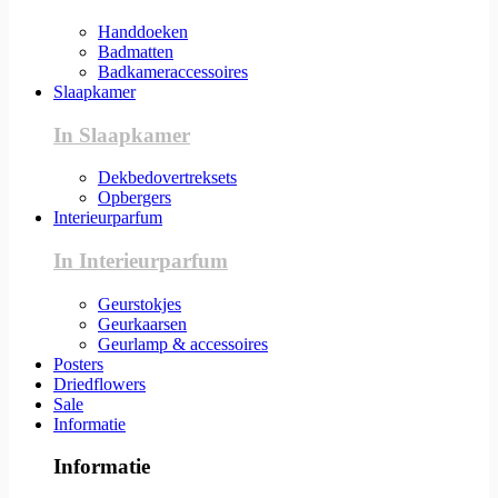
Handdoeken
Badmatten
Badkameraccessoires
Slaapkamer
In Slaapkamer
Dekbedovertreksets
Opbergers
Interieurparfum
In Interieurparfum
Geurstokjes
Geurkaarsen
Geurlamp & accessoires
Posters
Driedflowers
Sale
Informatie
Informatie