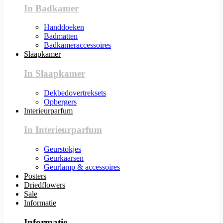
In Badkamer
Handdoeken
Badmatten
Badkameraccessoires
Slaapkamer
In Slaapkamer
Dekbedovertreksets
Opbergers
Interieurparfum
In Interieurparfum
Geurstokjes
Geurkaarsen
Geurlamp & accessoires
Posters
Driedflowers
Sale
Informatie
Informatie