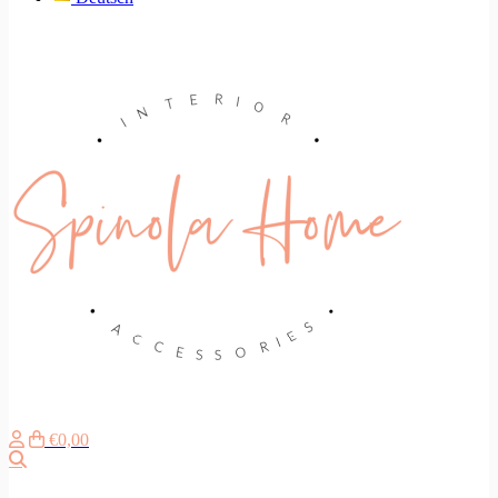
€0,00
Search