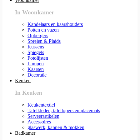
Woonkamer
In Woonkamer
Kandelaars en kaarshouders
Potten en vazen
Opbergers
Spreien & Plaids
Kussens
Spiegels
Fotolijsten
Lampen
Kaarsen
Decoratie
Keuken
In Keuken
Keukentextiel
Tafelkleden, tafellopers en placemats
Serveerartikelen
Accessoires
glaswerk, kannen & mokken
Badkamer