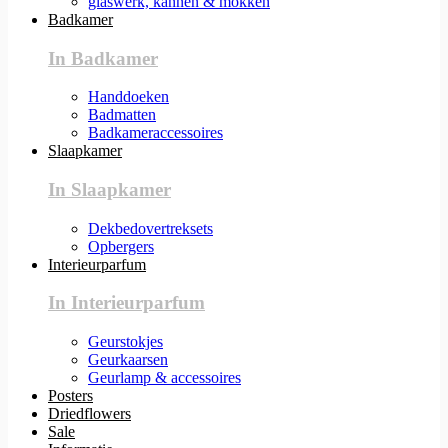
glaswerk, kannen & mokken
Badkamer
In Badkamer
Handdoeken
Badmatten
Badkameraccessoires
Slaapkamer
In Slaapkamer
Dekbedovertreksets
Opbergers
Interieurparfum
In Interieurparfum
Geurstokjes
Geurkaarsen
Geurlamp & accessoires
Posters
Driedflowers
Sale