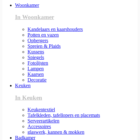
Woonkamer
In Woonkamer
Kandelaars en kaarshouders
Potten en vazen
Opbergers
Spreien & Plaids
Kussens
Spiegels
Fotolijsten
Lampen
Kaarsen
Decoratie
Keuken
In Keuken
Keukentextiel
Tafelkleden, tafellopers en placemats
Serveerartikelen
Accessoires
glaswerk, kannen & mokken
Badkamer