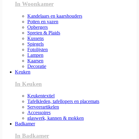
In Woonkamer
Kandelaars en kaarshouders
Potten en vazen
Opbergers
Spreien & Plaids
Kussens
Spiegels
Fotolijsten
Lampen
Kaarsen
Decoratie
Keuken
In Keuken
Keukentextiel
Tafelkleden, tafellopers en placemats
Serveerartikelen
Accessoires
glaswerk, kannen & mokken
Badkamer
In Badkamer