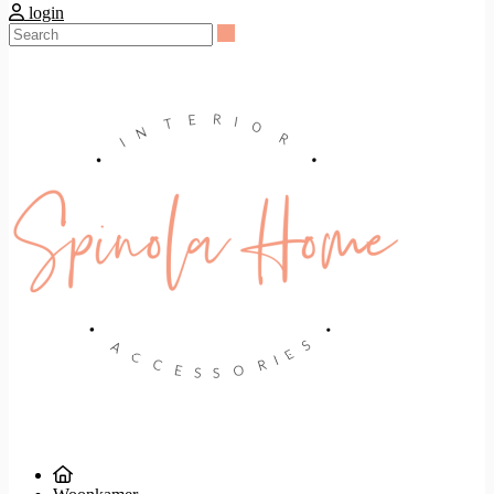
login
Search