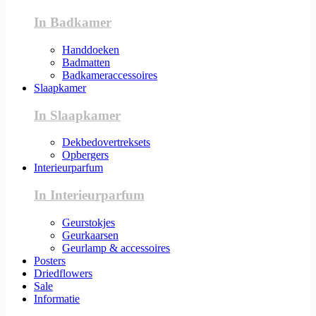
In Badkamer
Handdoeken
Badmatten
Badkameraccessoires
Slaapkamer
In Slaapkamer
Dekbedovertreksets
Opbergers
Interieurparfum
In Interieurparfum
Geurstokjes
Geurkaarsen
Geurlamp & accessoires
Posters
Driedflowers
Sale
Informatie