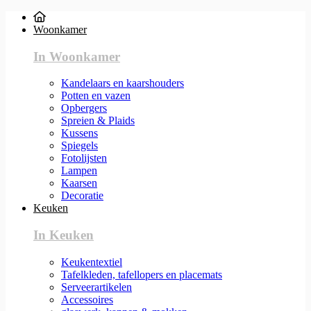
Woonkamer
In Woonkamer
Kandelaars en kaarshouders
Potten en vazen
Opbergers
Spreien & Plaids
Kussens
Spiegels
Fotolijsten
Lampen
Kaarsen
Decoratie
Keuken
In Keuken
Keukentextiel
Tafelkleden, tafellopers en placemats
Serveerartikelen
Accessoires