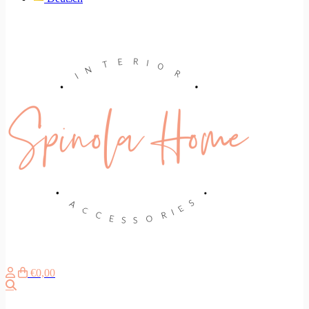
€0,00
Search