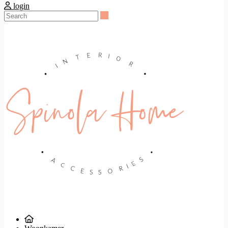
login
Search