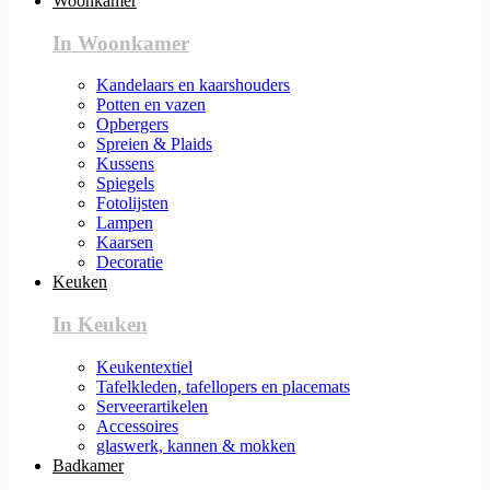
Woonkamer
In Woonkamer
Kandelaars en kaarshouders
Potten en vazen
Opbergers
Spreien & Plaids
Kussens
Spiegels
Fotolijsten
Lampen
Kaarsen
Decoratie
Keuken
In Keuken
Keukentextiel
Tafelkleden, tafellopers en placemats
Serveerartikelen
Accessoires
glaswerk, kannen & mokken
Badkamer