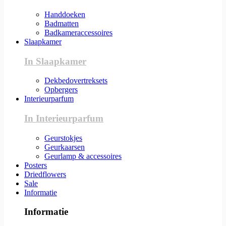
Handdoeken
Badmatten
Badkameraccessoires
Slaapkamer
In Slaapkamer
Dekbedovertreksets
Opbergers
Interieurparfum
In Interieurparfum
Geurstokjes
Geurkaarsen
Geurlamp & accessoires
Posters
Driedflowers
Sale
Informatie
Informatie