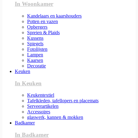
In Woonkamer
Kandelaars en kaarshouders
Potten en vazen
Opbergers
Spreien & Plaids
Kussens
Spiegels
Fotolijsten
Lampen
Kaarsen
Decoratie
Keuken
In Keuken
Keukentextiel
Tafelkleden, tafellopers en placemats
Serveerartikelen
Accessoires
glaswerk, kannen & mokken
Badkamer
In Badkamer