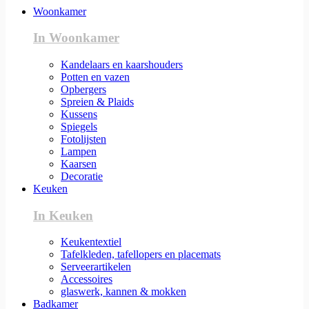
Woonkamer
In Woonkamer
Kandelaars en kaarshouders
Potten en vazen
Opbergers
Spreien & Plaids
Kussens
Spiegels
Fotolijsten
Lampen
Kaarsen
Decoratie
Keuken
In Keuken
Keukentextiel
Tafelkleden, tafellopers en placemats
Serveerartikelen
Accessoires
glaswerk, kannen & mokken
Badkamer