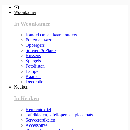
Woonkamer
In Woonkamer
Kandelaars en kaarshouders
Potten en vazen
Opbergers
Spreien & Plaids
Kussens
Spiegels
Fotolijsten
Lampen
Kaarsen
Decoratie
Keuken
In Keuken
Keukentextiel
Tafelkleden, tafellopers en placemats
Serveerartikelen
Accessoires