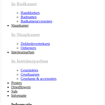
In Badkamer
Handdoeken
Badmatten
Badkameraccessoires
Slaapkamer
In Slaapkamer
Dekbedovertreksets
Opbergers
Interieurparfum
In Interieurparfum
Geurstokjes
Geurkaarsen
Geurlamp & accessoires
Posters
Driedflowers
Sale
Informatie
Informatie