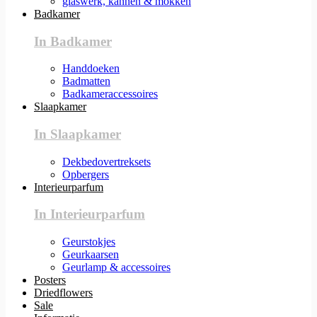
glaswerk, kannen & mokken
Badkamer
In Badkamer
Handdoeken
Badmatten
Badkameraccessoires
Slaapkamer
In Slaapkamer
Dekbedovertreksets
Opbergers
Interieurparfum
In Interieurparfum
Geurstokjes
Geurkaarsen
Geurlamp & accessoires
Posters
Driedflowers
Sale