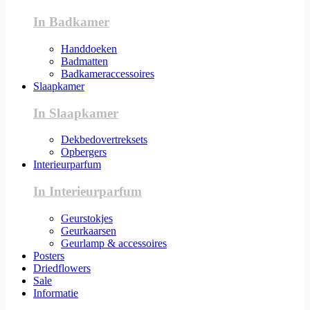
In Badkamer
Handdoeken
Badmatten
Badkameraccessoires
Slaapkamer
In Slaapkamer
Dekbedovertreksets
Opbergers
Interieurparfum
In Interieurparfum
Geurstokjes
Geurkaarsen
Geurlamp & accessoires
Posters
Driedflowers
Sale
Informatie