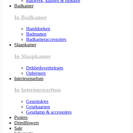
glaswerk, kannen & mokken
Badkamer
In Badkamer
Handdoeken
Badmatten
Badkameraccessoires
Slaapkamer
In Slaapkamer
Dekbedovertreksets
Opbergers
Interieurparfum
In Interieurparfum
Geurstokjes
Geurkaarsen
Geurlamp & accessoires
Posters
Driedflowers
Sale