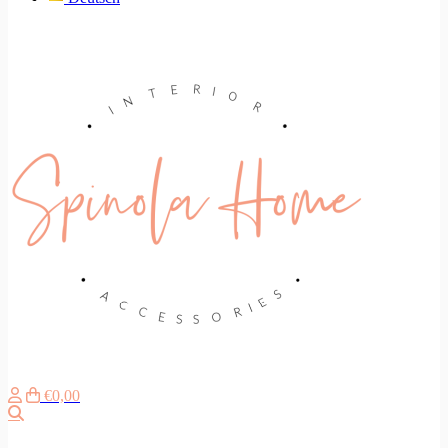
€0,00
Search