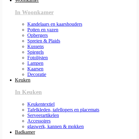
Woonkamer
In Woonkamer
Kandelaars en kaarshouders
Potten en vazen
Opbergers
Spreien & Plaids
Kussens
Spiegels
Fotolijsten
Lampen
Kaarsen
Decoratie
Keuken
In Keuken
Keukentextiel
Tafelkleden, tafellopers en placemats
Serveerartikelen
Accessoires
glaswerk, kannen & mokken
Badkamer