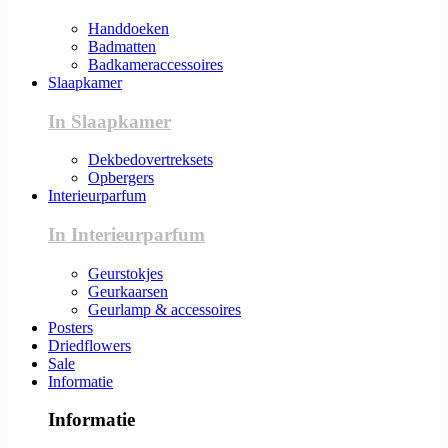
Handdoeken
Badmatten
Badkameraccessoires
Slaapkamer
In Slaapkamer
Dekbedovertreksets
Opbergers
Interieurparfum
In Interieurparfum
Geurstokjes
Geurkaarsen
Geurlamp & accessoires
Posters
Driedflowers
Sale
Informatie
Informatie