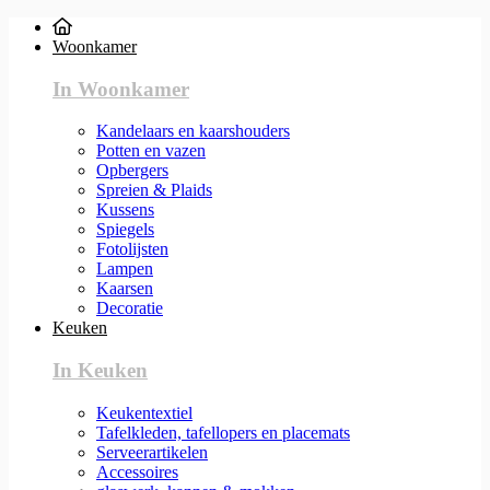
Woonkamer
In Woonkamer
Kandelaars en kaarshouders
Potten en vazen
Opbergers
Spreien & Plaids
Kussens
Spiegels
Fotolijsten
Lampen
Kaarsen
Decoratie
Keuken
In Keuken
Keukentextiel
Tafelkleden, tafellopers en placemats
Serveerartikelen
Accessoires