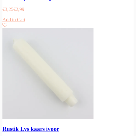
€
3,25
€
2,99
Add to Cart
Rustik Lys kaars ivoor