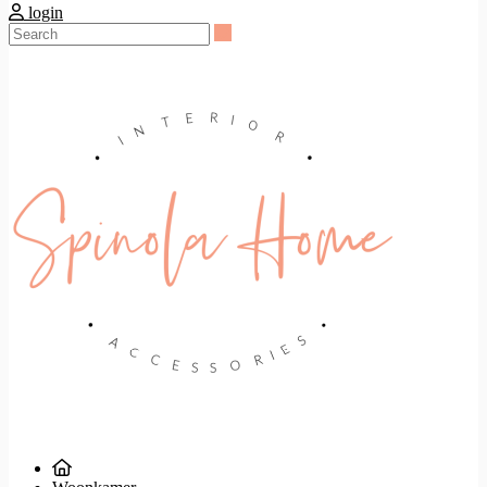
login
Search