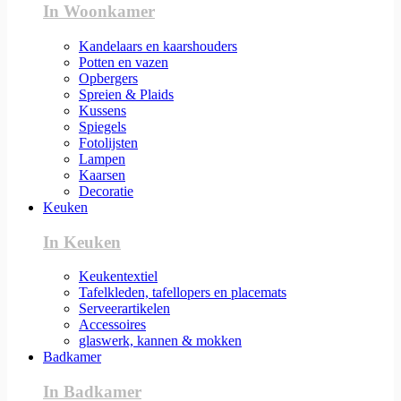
In Woonkamer
Kandelaars en kaarshouders
Potten en vazen
Opbergers
Spreien & Plaids
Kussens
Spiegels
Fotolijsten
Lampen
Kaarsen
Decoratie
Keuken
In Keuken
Keukentextiel
Tafelkleden, tafellopers en placemats
Serveerartikelen
Accessoires
glaswerk, kannen & mokken
Badkamer
In Badkamer