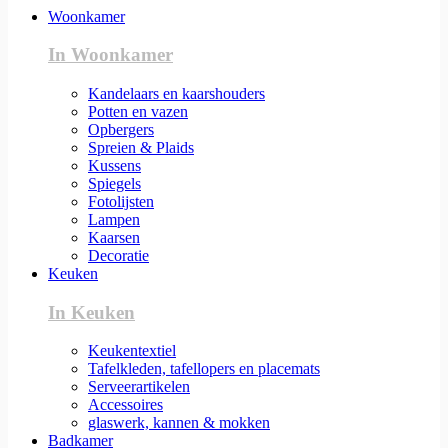
Woonkamer
In Woonkamer
Kandelaars en kaarshouders
Potten en vazen
Opbergers
Spreien & Plaids
Kussens
Spiegels
Fotolijsten
Lampen
Kaarsen
Decoratie
Keuken
In Keuken
Keukentextiel
Tafelkleden, tafellopers en placemats
Serveerartikelen
Accessoires
glaswerk, kannen & mokken
Badkamer