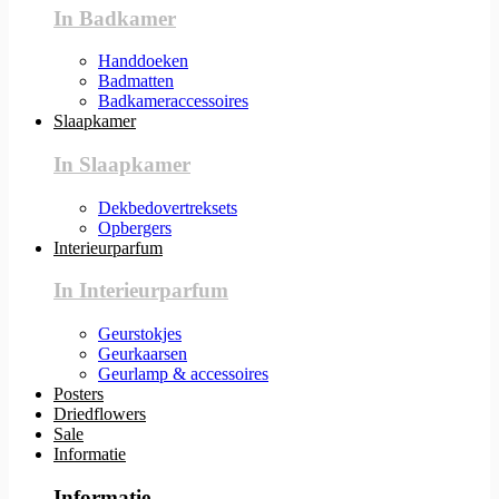
In Badkamer
Handdoeken
Badmatten
Badkameraccessoires
Slaapkamer
In Slaapkamer
Dekbedovertreksets
Opbergers
Interieurparfum
In Interieurparfum
Geurstokjes
Geurkaarsen
Geurlamp & accessoires
Posters
Driedflowers
Sale
Informatie
Informatie