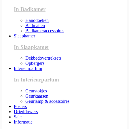
In Badkamer
Handdoeken
Badmatten
Badkameraccessoires
Slaapkamer
In Slaapkamer
Dekbedovertreksets
Opbergers
Interieurparfum
In Interieurparfum
Geurstokjes
Geurkaarsen
Geurlamp & accessoires
Posters
Driedflowers
Sale
Informatie