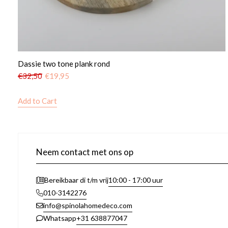
Dassie two tone plank rond
€
32,50
€
19,95
Add to Cart
Neem contact met ons op
10:00 - 17:00 uur
Bereikbaar di t/m vrij
010-3142276
info@spinolahomedeco.com
+31 638877047
Whatsapp