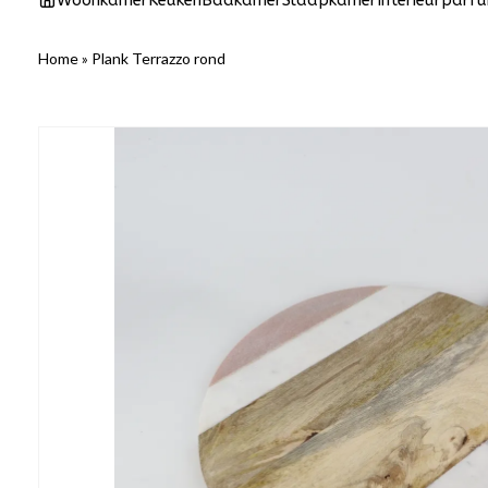
Woonkamer
Keuken
Badkamer
Slaapkamer
Interieurparf
Home
»
Plank Terrazzo rond