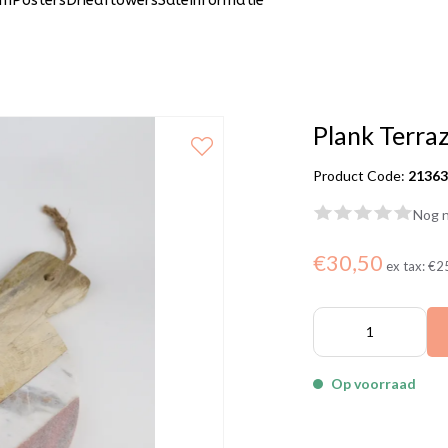
um
Posters
Driedflowers
Sale
Informatie
Plank Terra
Product Code:
2136
Nog n
€30,50
ex tax:
€2
Op voorraad