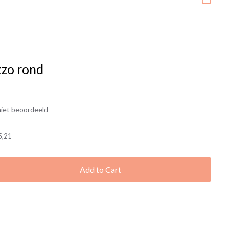
zzo rond
3
iet beoordeeld
5,21
Add to Cart