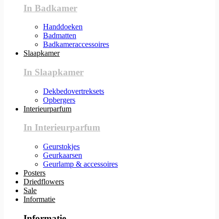
In Badkamer
Handdoeken
Badmatten
Badkameraccessoires
Slaapkamer
In Slaapkamer
Dekbedovertreksets
Opbergers
Interieurparfum
In Interieurparfum
Geurstokjes
Geurkaarsen
Geurlamp & accessoires
Posters
Driedflowers
Sale
Informatie
Informatie