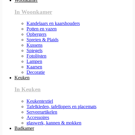
Woonkamer
In Woonkamer
Kandelaars en kaarshouders
Potten en vazen
Opbergers
Spreien & Plaids
Kussens
Spiegels
Fotolijsten
Lampen
Kaarsen
Decoratie
Keuken
In Keuken
Keukentextiel
Tafelkleden, tafellopers en placemats
Serveerartikelen
Accessoires
glaswerk, kannen & mokken
Badkamer