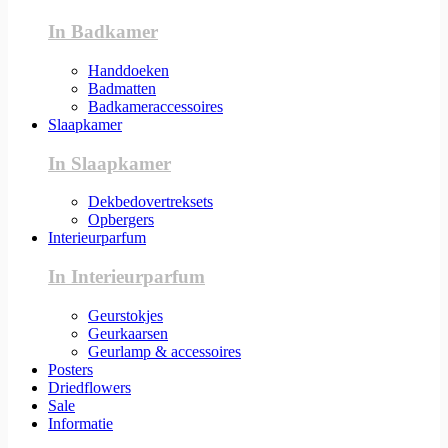
In Badkamer
Handdoeken
Badmatten
Badkameraccessoires
Slaapkamer
In Slaapkamer
Dekbedovertreksets
Opbergers
Interieurparfum
In Interieurparfum
Geurstokjes
Geurkaarsen
Geurlamp & accessoires
Posters
Driedflowers
Sale
Informatie