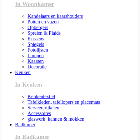
In Woonkamer
Kandelaars en kaarshouders
Potten en vazen
Opbergers
Spreien & Plaids
Kussens
Spiegels
Fotolijsten
Lampen
Kaarsen
Decoratie
Keuken
In Keuken
Keukentextiel
Tafelkleden, tafellopers en placemats
Serveerartikelen
Accessoires
glaswerk, kannen & mokken
Badkamer
In Badkamer