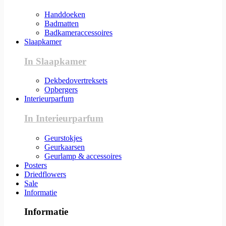
Handdoeken
Badmatten
Badkameraccessoires
Slaapkamer
In Slaapkamer
Dekbedovertreksets
Opbergers
Interieurparfum
In Interieurparfum
Geurstokjes
Geurkaarsen
Geurlamp & accessoires
Posters
Driedflowers
Sale
Informatie
Informatie