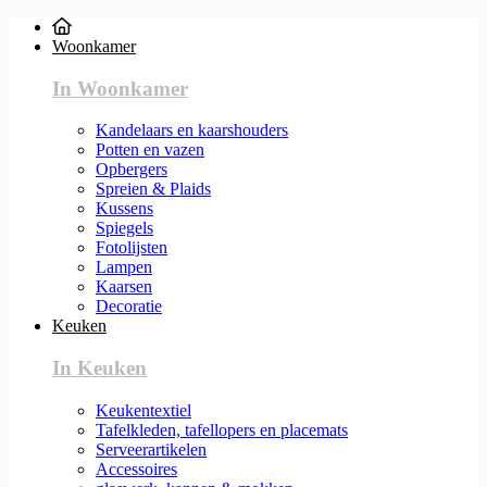
Woonkamer
In Woonkamer
Kandelaars en kaarshouders
Potten en vazen
Opbergers
Spreien & Plaids
Kussens
Spiegels
Fotolijsten
Lampen
Kaarsen
Decoratie
Keuken
In Keuken
Keukentextiel
Tafelkleden, tafellopers en placemats
Serveerartikelen
Accessoires