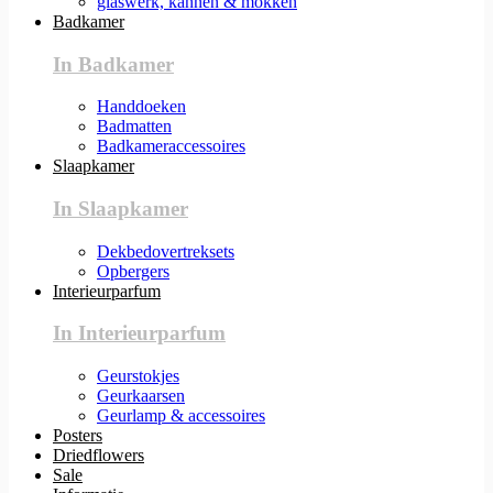
glaswerk, kannen & mokken
Badkamer
In Badkamer
Handdoeken
Badmatten
Badkameraccessoires
Slaapkamer
In Slaapkamer
Dekbedovertreksets
Opbergers
Interieurparfum
In Interieurparfum
Geurstokjes
Geurkaarsen
Geurlamp & accessoires
Posters
Driedflowers
Sale