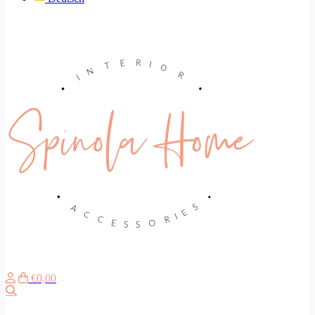
€0,00
Search