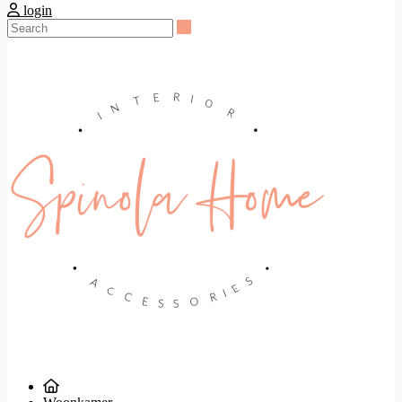
login
Search