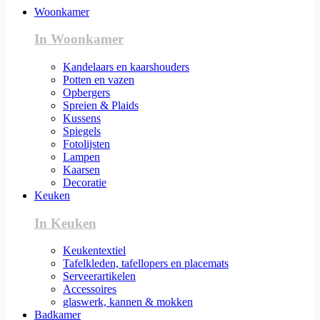
Woonkamer
In Woonkamer
Kandelaars en kaarshouders
Potten en vazen
Opbergers
Spreien & Plaids
Kussens
Spiegels
Fotolijsten
Lampen
Kaarsen
Decoratie
Keuken
In Keuken
Keukentextiel
Tafelkleden, tafellopers en placemats
Serveerartikelen
Accessoires
glaswerk, kannen & mokken
Badkamer