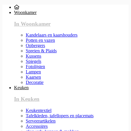
Woonkamer
In Woonkamer
Kandelaars en kaarshouders
Potten en vazen
Opbergers
Spreien & Plaids
Kussens
Spiegels
Fotolijsten
Lampen
Kaarsen
Decoratie
Keuken
In Keuken
Keukentextiel
Tafelkleden, tafellopers en placemats
Serveerartikelen
Accessoires