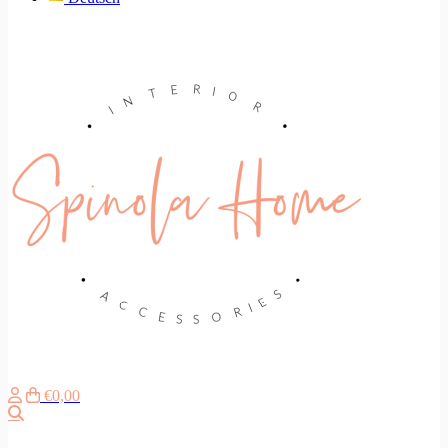
€0,00
Search