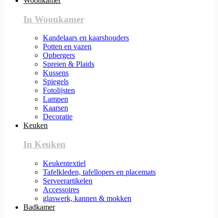
Woonkamer
In Woonkamer
Kandelaars en kaarshouders
Potten en vazen
Opbergers
Spreien & Plaids
Kussens
Spiegels
Fotolijsten
Lampen
Kaarsen
Decoratie
Keuken
In Keuken
Keukentextiel
Tafelkleden, tafellopers en placemats
Serveerartikelen
Accessoires
glaswerk, kannen & mokken
Badkamer