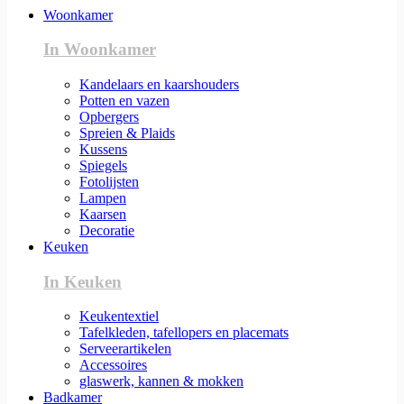
Woonkamer
In Woonkamer
Kandelaars en kaarshouders
Potten en vazen
Opbergers
Spreien & Plaids
Kussens
Spiegels
Fotolijsten
Lampen
Kaarsen
Decoratie
Keuken
In Keuken
Keukentextiel
Tafelkleden, tafellopers en placemats
Serveerartikelen
Accessoires
glaswerk, kannen & mokken
Badkamer