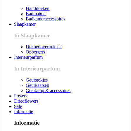
Handdoeken
Badmatten
Badkameraccessoires
Slaapkamer
In Slaapkamer
Dekbedovertreksets
Opbergers
Interieurparfum
In Interieurparfum
Geurstokjes
Geurkaarsen
Geurlamp & accessoires
Posters
Driedflowers
Sale
Informatie
Informatie