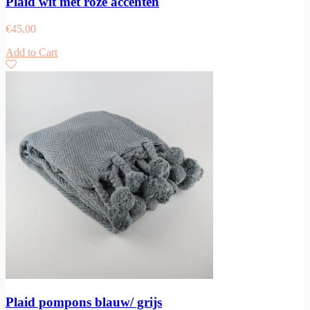
Plaid wit met roze accenten
€
45,00
Add to Cart
Plaid pompons blauw/ grijs