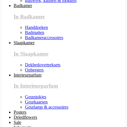
glaswerk, kannen & mokken
Badkamer
In Badkamer
Handdoeken
Badmatten
Badkameraccessoires
Slaapkamer
In Slaapkamer
Dekbedovertreksets
Opbergers
Interieurparfum
In Interieurparfum
Geurstokjes
Geurkaarsen
Geurlamp & accessoires
Posters
Driedflowers
Sale