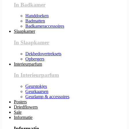
In Badkamer
Handdoeken
Badmatten
Badkameraccessoires
Slaapkamer
In Slaapkamer
Dekbedovertreksets
Opbergers
Interieurparfum
In Interieurparfum
Geurstokjes
Geurkaarsen
Geurlamp & accessoires
Posters
Driedflowers
Sale
Informatie
Informatie