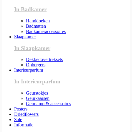
In Badkamer
Handdoeken
Badmatten
Badkameraccessoires
Slaapkamer
In Slaapkamer
Dekbedovertreksets
Opbergers
Interieurparfum
In Interieurparfum
Geurstokjes
Geurkaarsen
Geurlamp & accessoires
Posters
Driedflowers
Sale
Informatie