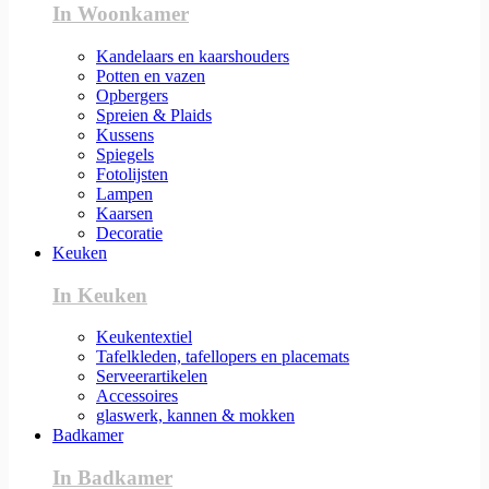
In Woonkamer
Kandelaars en kaarshouders
Potten en vazen
Opbergers
Spreien & Plaids
Kussens
Spiegels
Fotolijsten
Lampen
Kaarsen
Decoratie
Keuken
In Keuken
Keukentextiel
Tafelkleden, tafellopers en placemats
Serveerartikelen
Accessoires
glaswerk, kannen & mokken
Badkamer
In Badkamer