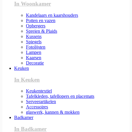
In Woonkamer
Kandelaars en kaarshouders
Potten en vazen
Opbergers
Spreien & Plaids
Kussens
Spiegels
Fotolijsten
Lampen
Kaarsen
Decoratie
Keuken
In Keuken
Keukentextiel
Tafelkleden, tafellopers en placemats
Serveerartikelen
Accessoires
glaswerk, kannen & mokken
Badkamer
In Badkamer