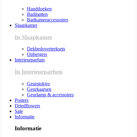
Handdoeken
Badmatten
Badkameraccessoires
Slaapkamer
In Slaapkamer
Dekbedovertreksets
Opbergers
Interieurparfum
In Interieurparfum
Geurstokjes
Geurkaarsen
Geurlamp & accessoires
Posters
Driedflowers
Sale
Informatie
Informatie