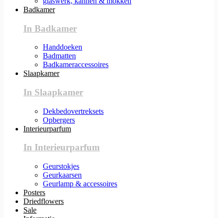
glaswerk, kannen & mokken
Badkamer
In Badkamer
Handdoeken
Badmatten
Badkameraccessoires
Slaapkamer
In Slaapkamer
Dekbedovertreksets
Opbergers
Interieurparfum
In Interieurparfum
Geurstokjes
Geurkaarsen
Geurlamp & accessoires
Posters
Driedflowers
Sale