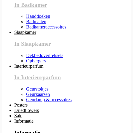
In Badkamer
Handdoeken
Badmatten
Badkameraccessoires
Slaapkamer
In Slaapkamer
Dekbedovertreksets
Opbergers
Interieurparfum
In Interieurparfum
Geurstokjes
Geurkaarsen
Geurlamp & accessoires
Posters
Driedflowers
Sale
Informatie
Informatie