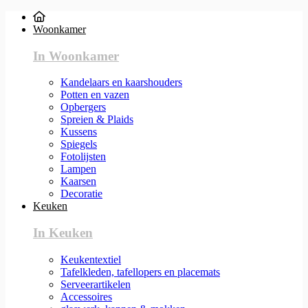
Woonkamer
In Woonkamer
Kandelaars en kaarshouders
Potten en vazen
Opbergers
Spreien & Plaids
Kussens
Spiegels
Fotolijsten
Lampen
Kaarsen
Decoratie
Keuken
In Keuken
Keukentextiel
Tafelkleden, tafellopers en placemats
Serveerartikelen
Accessoires