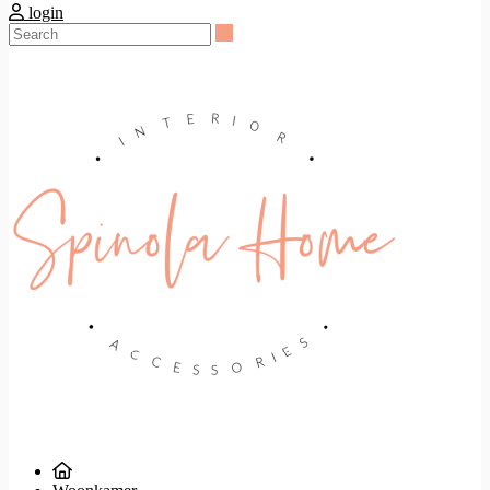
login
Search