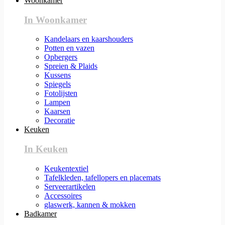
Woonkamer
In Woonkamer
Kandelaars en kaarshouders
Potten en vazen
Opbergers
Spreien & Plaids
Kussens
Spiegels
Fotolijsten
Lampen
Kaarsen
Decoratie
Keuken
In Keuken
Keukentextiel
Tafelkleden, tafellopers en placemats
Serveerartikelen
Accessoires
glaswerk, kannen & mokken
Badkamer