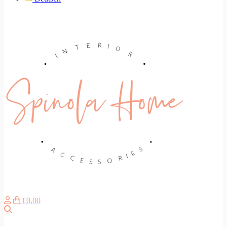
€0,00
Search