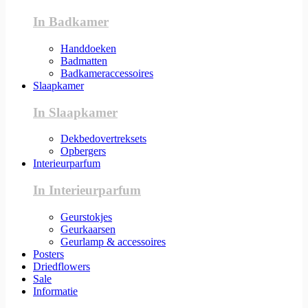
In Badkamer
Handdoeken
Badmatten
Badkameraccessoires
Slaapkamer
In Slaapkamer
Dekbedovertreksets
Opbergers
Interieurparfum
In Interieurparfum
Geurstokjes
Geurkaarsen
Geurlamp & accessoires
Posters
Driedflowers
Sale
Informatie