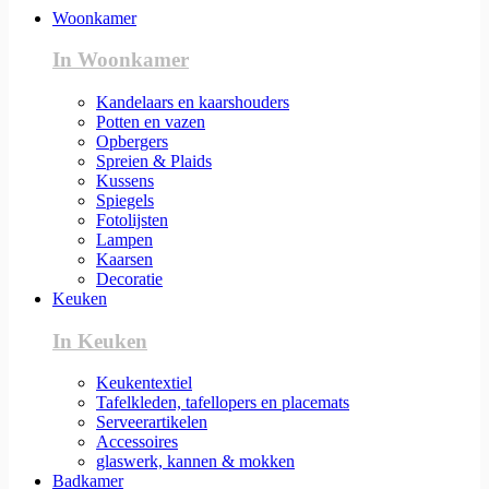
Woonkamer
In Woonkamer
Kandelaars en kaarshouders
Potten en vazen
Opbergers
Spreien & Plaids
Kussens
Spiegels
Fotolijsten
Lampen
Kaarsen
Decoratie
Keuken
In Keuken
Keukentextiel
Tafelkleden, tafellopers en placemats
Serveerartikelen
Accessoires
glaswerk, kannen & mokken
Badkamer