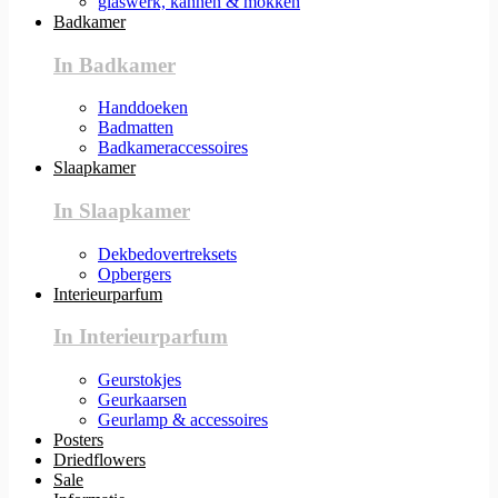
glaswerk, kannen & mokken
Badkamer
In Badkamer
Handdoeken
Badmatten
Badkameraccessoires
Slaapkamer
In Slaapkamer
Dekbedovertreksets
Opbergers
Interieurparfum
In Interieurparfum
Geurstokjes
Geurkaarsen
Geurlamp & accessoires
Posters
Driedflowers
Sale