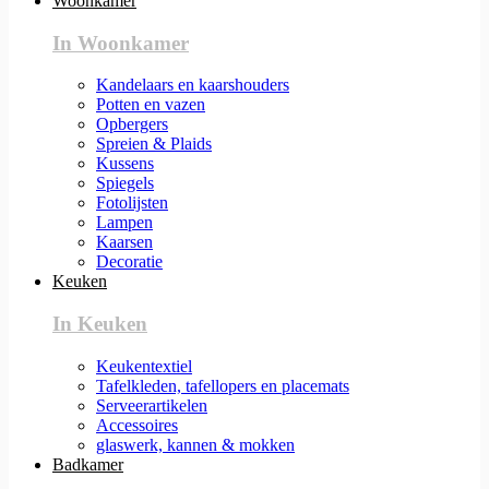
Woonkamer
In Woonkamer
Kandelaars en kaarshouders
Potten en vazen
Opbergers
Spreien & Plaids
Kussens
Spiegels
Fotolijsten
Lampen
Kaarsen
Decoratie
Keuken
In Keuken
Keukentextiel
Tafelkleden, tafellopers en placemats
Serveerartikelen
Accessoires
glaswerk, kannen & mokken
Badkamer