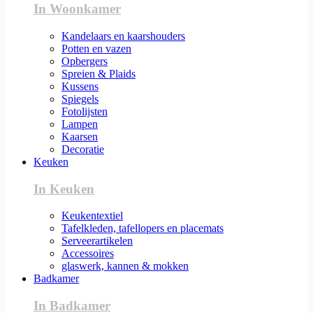
In Woonkamer
Kandelaars en kaarshouders
Potten en vazen
Opbergers
Spreien & Plaids
Kussens
Spiegels
Fotolijsten
Lampen
Kaarsen
Decoratie
Keuken
In Keuken
Keukentextiel
Tafelkleden, tafellopers en placemats
Serveerartikelen
Accessoires
glaswerk, kannen & mokken
Badkamer
In Badkamer