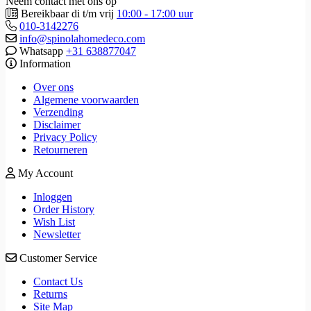
Neem contact met ons op
Bereikbaar di t/m vrij
10:00 - 17:00 uur
010-3142276
info@spinolahomedeco.com
Whatsapp
+31 638877047
Information
Over ons
Algemene voorwaarden
Verzending
Disclaimer
Privacy Policy
Retourneren
My Account
Inloggen
Order History
Wish List
Newsletter
Customer Service
Contact Us
Returns
Site Map