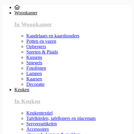
Woonkamer
In Woonkamer
Kandelaars en kaarshouders
Potten en vazen
Opbergers
Spreien & Plaids
Kussens
Spiegels
Fotolijsten
Lampen
Kaarsen
Decoratie
Keuken
In Keuken
Keukentextiel
Tafelkleden, tafellopers en placemats
Serveerartikelen
Accessoires