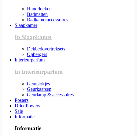
Handdoeken
Badmatten
Badkameraccessoires
Slaapkamer
In Slaapkamer
Dekbedovertreksets
Opbergers
Interieurparfum
In Interieurparfum
Geurstokjes
Geurkaarsen
Geurlamp & accessoires
Posters
Driedflowers
Sale
Informatie
Informatie