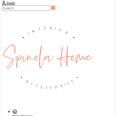
login
Search