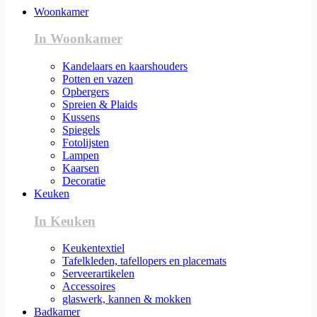
Woonkamer
In Woonkamer
Kandelaars en kaarshouders
Potten en vazen
Opbergers
Spreien & Plaids
Kussens
Spiegels
Fotolijsten
Lampen
Kaarsen
Decoratie
Keuken
In Keuken
Keukentextiel
Tafelkleden, tafellopers en placemats
Serveerartikelen
Accessoires
glaswerk, kannen & mokken
Badkamer