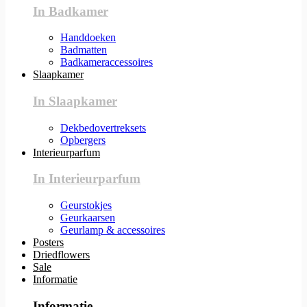
In Badkamer
Handdoeken
Badmatten
Badkameraccessoires
Slaapkamer
In Slaapkamer
Dekbedovertreksets
Opbergers
Interieurparfum
In Interieurparfum
Geurstokjes
Geurkaarsen
Geurlamp & accessoires
Posters
Driedflowers
Sale
Informatie
Informatie