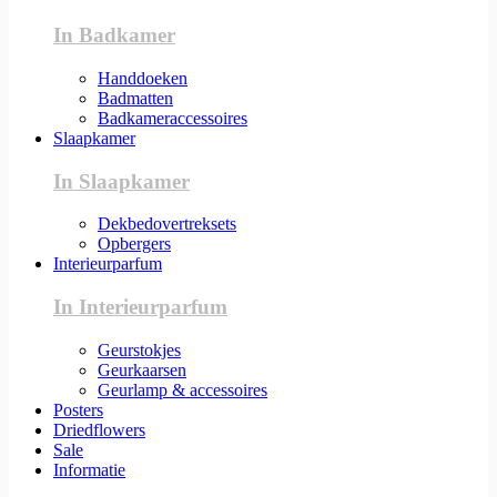
In Badkamer
Handdoeken
Badmatten
Badkameraccessoires
Slaapkamer
In Slaapkamer
Dekbedovertreksets
Opbergers
Interieurparfum
In Interieurparfum
Geurstokjes
Geurkaarsen
Geurlamp & accessoires
Posters
Driedflowers
Sale
Informatie