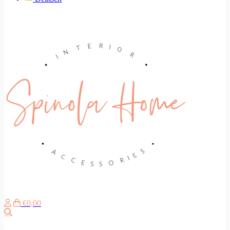
€0,00
Search