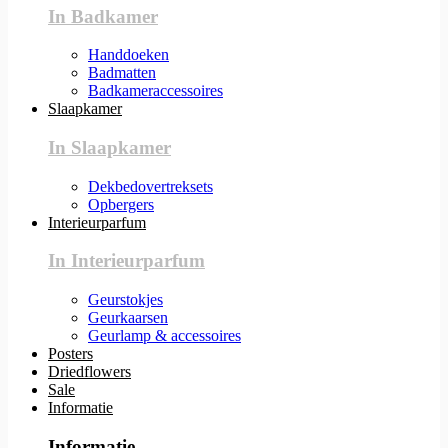
In Badkamer
Handdoeken
Badmatten
Badkameraccessoires
Slaapkamer
In Slaapkamer
Dekbedovertreksets
Opbergers
Interieurparfum
In Interieurparfum
Geurstokjes
Geurkaarsen
Geurlamp & accessoires
Posters
Driedflowers
Sale
Informatie
Informatie