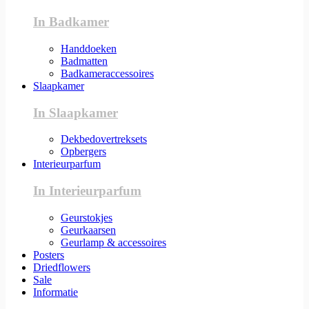
In Badkamer
Handdoeken
Badmatten
Badkameraccessoires
Slaapkamer
In Slaapkamer
Dekbedovertreksets
Opbergers
Interieurparfum
In Interieurparfum
Geurstokjes
Geurkaarsen
Geurlamp & accessoires
Posters
Driedflowers
Sale
Informatie