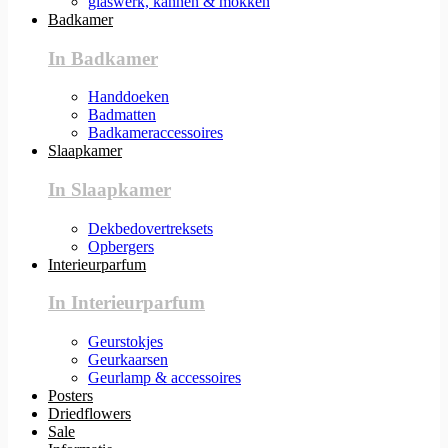
glaswerk, kannen & mokken
Badkamer
In Badkamer
Handdoeken
Badmatten
Badkameraccessoires
Slaapkamer
In Slaapkamer
Dekbedovertreksets
Opbergers
Interieurparfum
In Interieurparfum
Geurstokjes
Geurkaarsen
Geurlamp & accessoires
Posters
Driedflowers
Sale