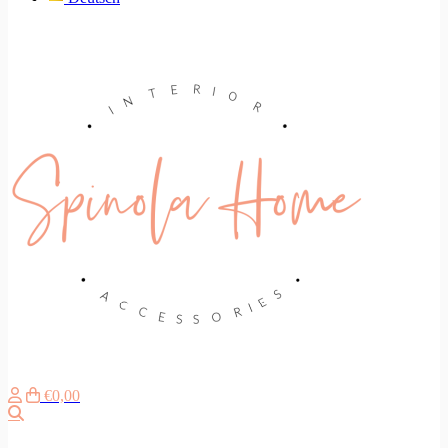
€0,00
Search