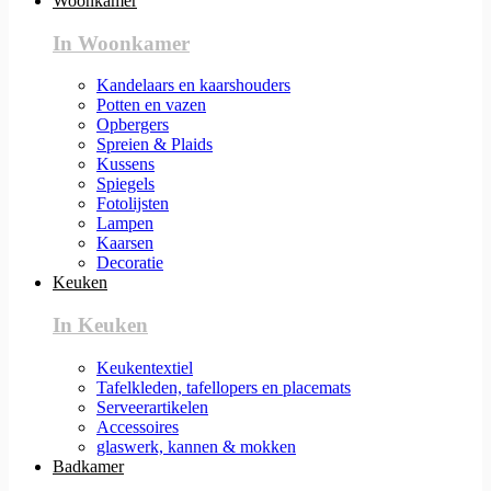
Woonkamer
In Woonkamer
Kandelaars en kaarshouders
Potten en vazen
Opbergers
Spreien & Plaids
Kussens
Spiegels
Fotolijsten
Lampen
Kaarsen
Decoratie
Keuken
In Keuken
Keukentextiel
Tafelkleden, tafellopers en placemats
Serveerartikelen
Accessoires
glaswerk, kannen & mokken
Badkamer