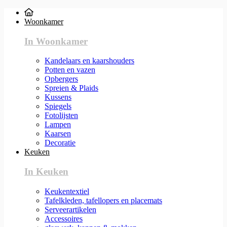
Woonkamer
In Woonkamer
Kandelaars en kaarshouders
Potten en vazen
Opbergers
Spreien & Plaids
Kussens
Spiegels
Fotolijsten
Lampen
Kaarsen
Decoratie
Keuken
In Keuken
Keukentextiel
Tafelkleden, tafellopers en placemats
Serveerartikelen
Accessoires