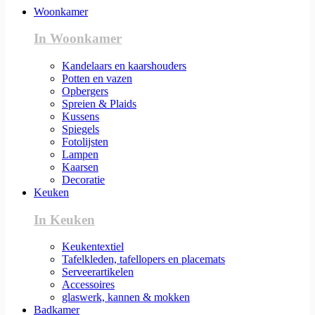
Woonkamer
In Woonkamer
Kandelaars en kaarshouders
Potten en vazen
Opbergers
Spreien & Plaids
Kussens
Spiegels
Fotolijsten
Lampen
Kaarsen
Decoratie
Keuken
In Keuken
Keukentextiel
Tafelkleden, tafellopers en placemats
Serveerartikelen
Accessoires
glaswerk, kannen & mokken
Badkamer