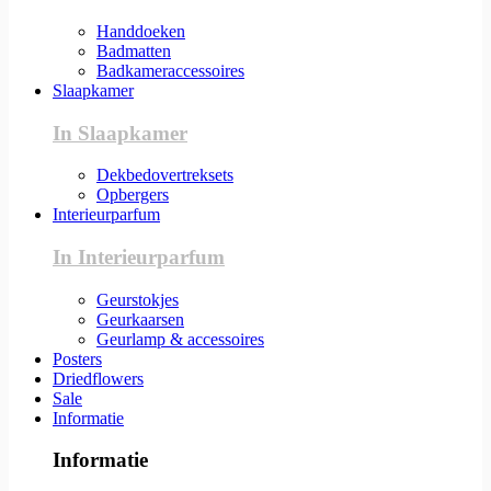
Handdoeken
Badmatten
Badkameraccessoires
Slaapkamer
In Slaapkamer
Dekbedovertreksets
Opbergers
Interieurparfum
In Interieurparfum
Geurstokjes
Geurkaarsen
Geurlamp & accessoires
Posters
Driedflowers
Sale
Informatie
Informatie