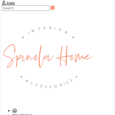
login
Search