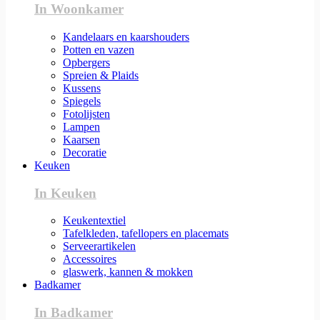
In Woonkamer
Kandelaars en kaarshouders
Potten en vazen
Opbergers
Spreien & Plaids
Kussens
Spiegels
Fotolijsten
Lampen
Kaarsen
Decoratie
Keuken
In Keuken
Keukentextiel
Tafelkleden, tafellopers en placemats
Serveerartikelen
Accessoires
glaswerk, kannen & mokken
Badkamer
In Badkamer