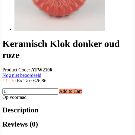
Keramisch Klok donker oud
roze
Product Code:
ATW2106
Nog niet beoordeeld
€32,50
Ex Tax:
€26,86
Add to Cart
Op voorraad
Description
Reviews (0)