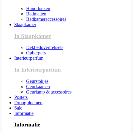
Handdoeken
Badmatten
Badkameraccessoires
Slaapkamer
In Slaapkamer
Dekbedovertreksets
Opbergers
Interieurparfum
In Interieurparfum
Geurstokjes
Geurkaarsen
Geurlamp & accessoires
Posters
Droogbloemen
Sale
Informatie
Informatie