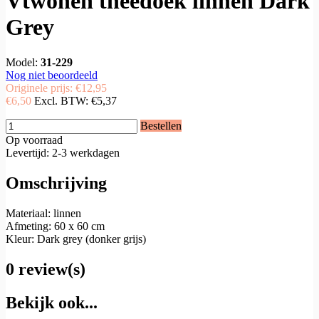
Vtwonen theedoek linnen Dark
Grey
Model:
31-229
Nog niet beoordeeld
Originele prijs:
€12,95
€6,50
Excl. BTW:
€5,37
Bestellen
Op voorraad
Levertijd: 2-3 werkdagen
Omschrijving
Materiaal: linnen
Afmeting: 60 x 60 cm
Kleur: Dark grey (donker grijs)
0 review(s)
Bekijk ook...