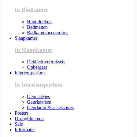
In Badkamer
Handdoeken
Badmatten
Badkameraccessoires
Slaapkamer
In Slaapkamer
Dekbedovertreksets
Opbergers
Interieurparfum
In Interieurparfum
Geurstokjes
Geurkaarsen
Geurlamp & accessoires
Posters
Droogbloemen
Sale
Informatie