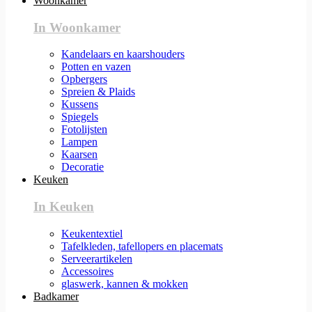
Woonkamer
In Woonkamer
Kandelaars en kaarshouders
Potten en vazen
Opbergers
Spreien & Plaids
Kussens
Spiegels
Fotolijsten
Lampen
Kaarsen
Decoratie
Keuken
In Keuken
Keukentextiel
Tafelkleden, tafellopers en placemats
Serveerartikelen
Accessoires
glaswerk, kannen & mokken
Badkamer