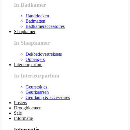
In Badkamer
Handdoeken
Badmatten
Badkameraccessoires
Slaapkamer
In Slaapkamer
Dekbedovertreksets
Opbergers
Interieurparfum
In Interieurparfum
Geurstokjes
Geurkaarsen
Geurlamp & accessoires
Posters
Droogbloemen
Sale
Informatie
Informatie