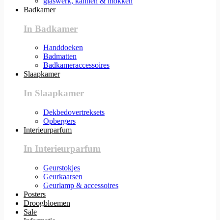
glaswerk, kannen & mokken
Badkamer
In Badkamer
Handdoeken
Badmatten
Badkameraccessoires
Slaapkamer
In Slaapkamer
Dekbedovertreksets
Opbergers
Interieurparfum
In Interieurparfum
Geurstokjes
Geurkaarsen
Geurlamp & accessoires
Posters
Droogbloemen
Sale