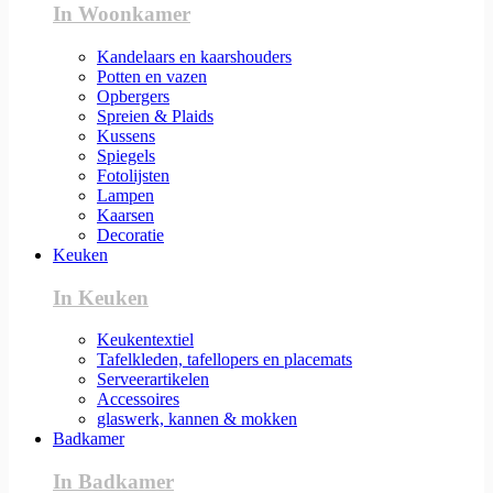
In Woonkamer
Kandelaars en kaarshouders
Potten en vazen
Opbergers
Spreien & Plaids
Kussens
Spiegels
Fotolijsten
Lampen
Kaarsen
Decoratie
Keuken
In Keuken
Keukentextiel
Tafelkleden, tafellopers en placemats
Serveerartikelen
Accessoires
glaswerk, kannen & mokken
Badkamer
In Badkamer