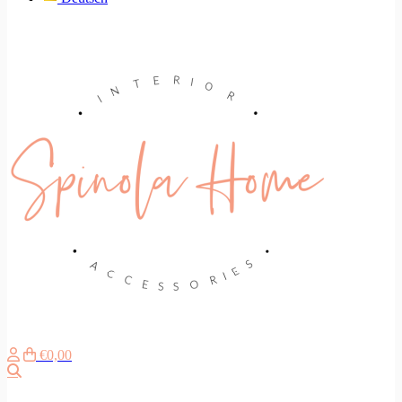
€0,00
Zoeken