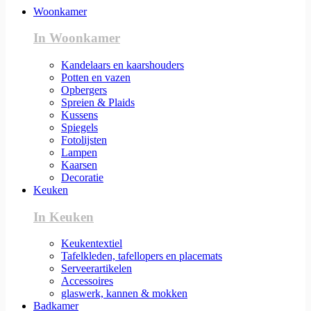
Woonkamer
In Woonkamer
Kandelaars en kaarshouders
Potten en vazen
Opbergers
Spreien & Plaids
Kussens
Spiegels
Fotolijsten
Lampen
Kaarsen
Decoratie
Keuken
In Keuken
Keukentextiel
Tafelkleden, tafellopers en placemats
Serveerartikelen
Accessoires
glaswerk, kannen & mokken
Badkamer