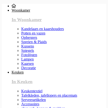
Woonkamer
In Woonkamer
Kandelaars en kaarshouders
Potten en vazen
Opbergers
Spreien & Plaids
Kussens
Spiegels
Fotolijsten
Lampen
Kaarsen
Decoratie
Keuken
In Keuken
Keukentextiel
Tafelkleden, tafellopers en placemats
Serveerartikelen
Accessoires