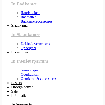
In Badkamer
Handdoeken
Badmatten
Badkameraccessoires
Slaapkamer
In Slaapkamer
Dekbedovertreksets
Opbergers
Interieurparfum
In Interieurparfum
Geurstokjes
Geurkaarsen
Geurlamp & accessoires
Posters
Droogbloemen
Sale
Informatie
Informatie