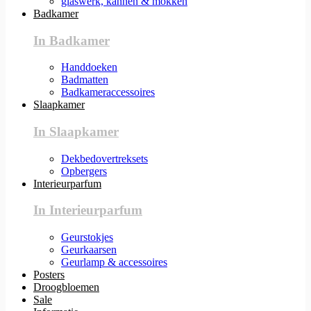
glaswerk, kannen & mokken
Badkamer
In Badkamer
Handdoeken
Badmatten
Badkameraccessoires
Slaapkamer
In Slaapkamer
Dekbedovertreksets
Opbergers
Interieurparfum
In Interieurparfum
Geurstokjes
Geurkaarsen
Geurlamp & accessoires
Posters
Droogbloemen
Sale