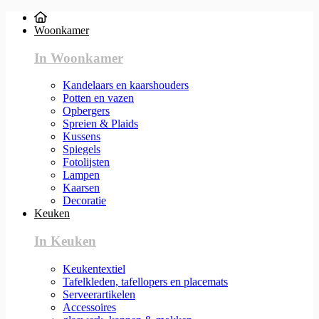
Woonkamer
In Woonkamer
Kandelaars en kaarshouders
Potten en vazen
Opbergers
Spreien & Plaids
Kussens
Spiegels
Fotolijsten
Lampen
Kaarsen
Decoratie
Keuken
In Keuken
Keukentextiel
Tafelkleden, tafellopers en placemats
Serveerartikelen
Accessoires