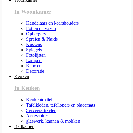
Woonkamer
In Woonkamer
Kandelaars en kaarshouders
Potten en vazen
Opbergers
Spreien & Plaids
Kussens
Spiegels
Fotolijsten
Lampen
Kaarsen
Decoratie
Keuken
In Keuken
Keukentextiel
Tafelkleden, tafellopers en placemats
Serveerartikelen
Accessoires
glaswerk, kannen & mokken
Badkamer