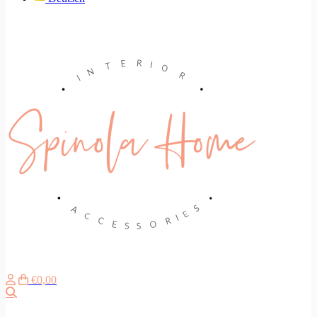
€0,00
Zoeken