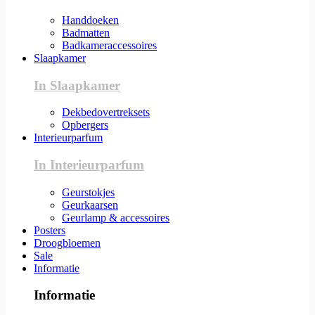
Handdoeken
Badmatten
Badkameraccessoires
Slaapkamer
In Slaapkamer
Dekbedovertreksets
Opbergers
Interieurparfum
In Interieurparfum
Geurstokjes
Geurkaarsen
Geurlamp & accessoires
Posters
Droogbloemen
Sale
Informatie
Informatie