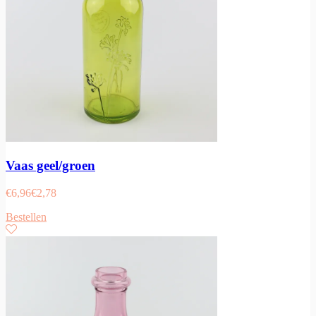
Vaas geel/groen
€
6,96
€
2,78
Bestellen