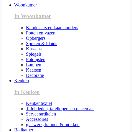
Woonkamer
In Woonkamer
Kandelaars en kaarshouders
Potten en vazen
Opbergers
Spreien & Plaids
Kussens
Spiegels
Fotolijsten
Lampen
Kaarsen
Decoratie
Keuken
In Keuken
Keukentextiel
Tafelkleden, tafellopers en placemats
Serveerartikelen
Accessoires
glaswerk, kannen & mokken
Badkamer