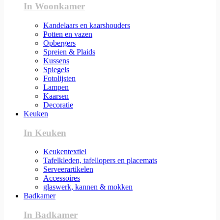
In Woonkamer
Kandelaars en kaarshouders
Potten en vazen
Opbergers
Spreien & Plaids
Kussens
Spiegels
Fotolijsten
Lampen
Kaarsen
Decoratie
Keuken
In Keuken
Keukentextiel
Tafelkleden, tafellopers en placemats
Serveerartikelen
Accessoires
glaswerk, kannen & mokken
Badkamer
In Badkamer