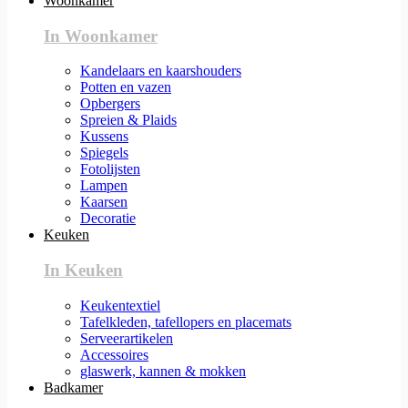
Woonkamer
In Woonkamer
Kandelaars en kaarshouders
Potten en vazen
Opbergers
Spreien & Plaids
Kussens
Spiegels
Fotolijsten
Lampen
Kaarsen
Decoratie
Keuken
In Keuken
Keukentextiel
Tafelkleden, tafellopers en placemats
Serveerartikelen
Accessoires
glaswerk, kannen & mokken
Badkamer