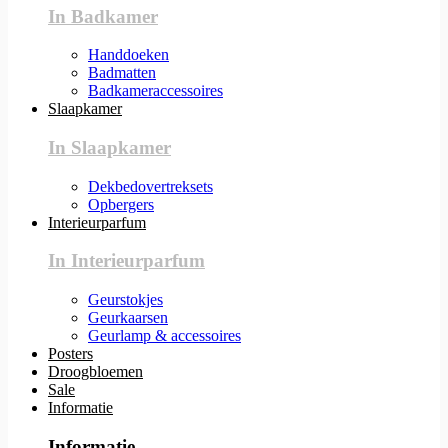
In Badkamer
Handdoeken
Badmatten
Badkameraccessoires
Slaapkamer
In Slaapkamer
Dekbedovertreksets
Opbergers
Interieurparfum
In Interieurparfum
Geurstokjes
Geurkaarsen
Geurlamp & accessoires
Posters
Droogbloemen
Sale
Informatie
Informatie