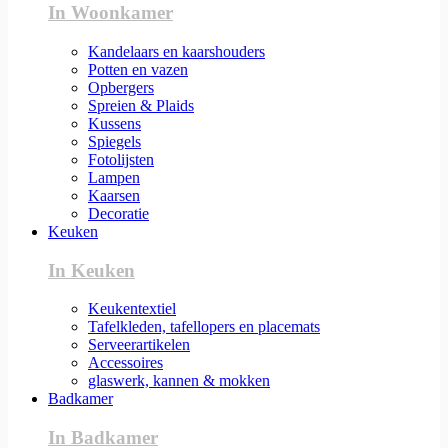
In Woonkamer
Kandelaars en kaarshouders
Potten en vazen
Opbergers
Spreien & Plaids
Kussens
Spiegels
Fotolijsten
Lampen
Kaarsen
Decoratie
Keuken
In Keuken
Keukentextiel
Tafelkleden, tafellopers en placemats
Serveerartikelen
Accessoires
glaswerk, kannen & mokken
Badkamer
In Badkamer