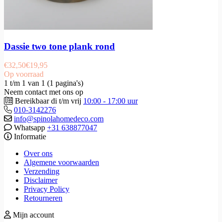
Dassie two tone plank rond
€
32,50
€
19,95
Op voorraad
1 t/m 1 van 1 (1 pagina's)
Neem contact met ons op
Bereikbaar di t/m vrij
10:00 - 17:00 uur
010-3142276
info@spinolahomedeco.com
Whatsapp
+31 638877047
Informatie
Over ons
Algemene voorwaarden
Verzending
Disclaimer
Privacy Policy
Retourneren
Mijn account