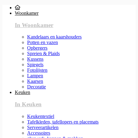
Woonkamer
In Woonkamer
Kandelaars en kaarshouders
Potten en vazen
Opbergers
Spreien & Plaids
Kussens
Spiegels
Fotolijsten
Lampen
Kaarsen
Decoratie
Keuken
In Keuken
Keukentextiel
Tafelkleden, tafellopers en placemats
Serveerartikelen
Accessoires