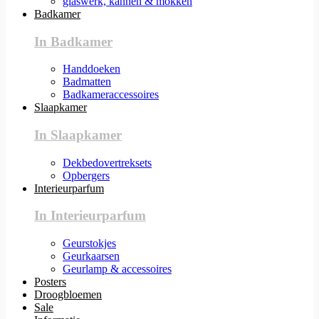
glaswerk, kannen & mokken
Badkamer
In Badkamer
Handdoeken
Badmatten
Badkameraccessoires
Slaapkamer
In Slaapkamer
Dekbedovertreksets
Opbergers
Interieurparfum
In Interieurparfum
Geurstokjes
Geurkaarsen
Geurlamp & accessoires
Posters
Droogbloemen
Sale