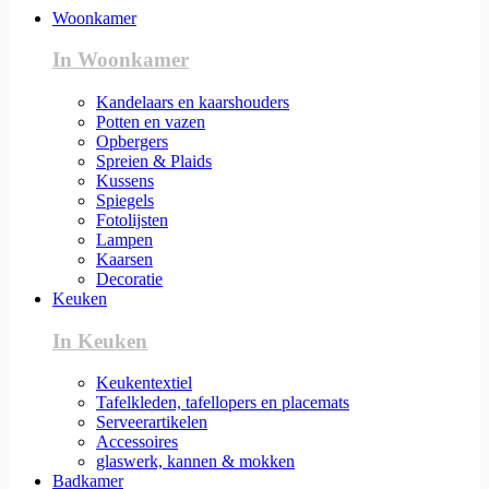
Woonkamer
In Woonkamer
Kandelaars en kaarshouders
Potten en vazen
Opbergers
Spreien & Plaids
Kussens
Spiegels
Fotolijsten
Lampen
Kaarsen
Decoratie
Keuken
In Keuken
Keukentextiel
Tafelkleden, tafellopers en placemats
Serveerartikelen
Accessoires
glaswerk, kannen & mokken
Badkamer