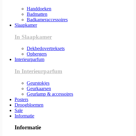
Handdoeken
Badmatten
Badkameraccessoires
Slaapkamer
In Slaapkamer
Dekbedovertreksets
Opbergers
Interieurparfum
In Interieurparfum
Geurstokjes
Geurkaarsen
Geurlamp & accessoires
Posters
Droogbloemen
Sale
Informatie
Informatie