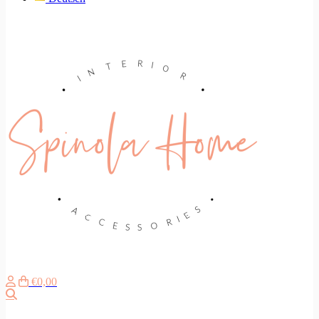
€0,00
Zoeken