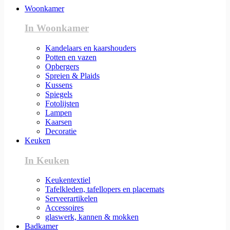
Woonkamer
In Woonkamer
Kandelaars en kaarshouders
Potten en vazen
Opbergers
Spreien & Plaids
Kussens
Spiegels
Fotolijsten
Lampen
Kaarsen
Decoratie
Keuken
In Keuken
Keukentextiel
Tafelkleden, tafellopers en placemats
Serveerartikelen
Accessoires
glaswerk, kannen & mokken
Badkamer