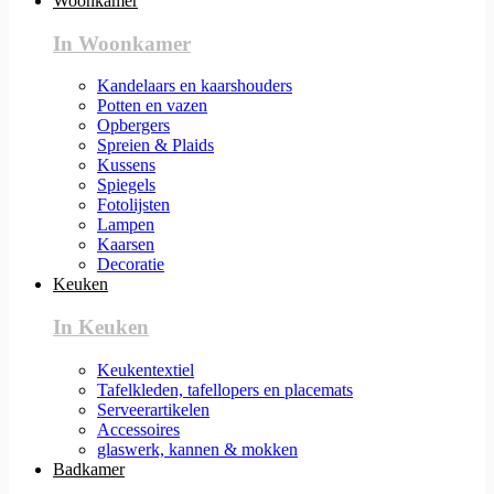
Woonkamer
In Woonkamer
Kandelaars en kaarshouders
Potten en vazen
Opbergers
Spreien & Plaids
Kussens
Spiegels
Fotolijsten
Lampen
Kaarsen
Decoratie
Keuken
In Keuken
Keukentextiel
Tafelkleden, tafellopers en placemats
Serveerartikelen
Accessoires
glaswerk, kannen & mokken
Badkamer