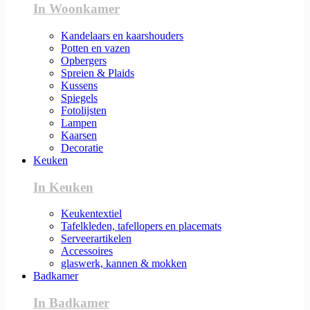
In Woonkamer
Kandelaars en kaarshouders
Potten en vazen
Opbergers
Spreien & Plaids
Kussens
Spiegels
Fotolijsten
Lampen
Kaarsen
Decoratie
Keuken
In Keuken
Keukentextiel
Tafelkleden, tafellopers en placemats
Serveerartikelen
Accessoires
glaswerk, kannen & mokken
Badkamer
In Badkamer