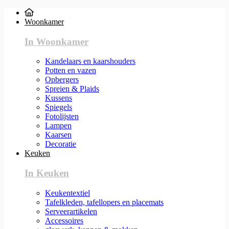
Woonkamer
In Woonkamer
Kandelaars en kaarshouders
Potten en vazen
Opbergers
Spreien & Plaids
Kussens
Spiegels
Fotolijsten
Lampen
Kaarsen
Decoratie
Keuken
In Keuken
Keukentextiel
Tafelkleden, tafellopers en placemats
Serveerartikelen
Accessoires