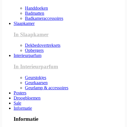
Handdoeken
Badmatten
Badkameraccessoires
Slaapkamer
In Slaapkamer
Dekbedovertreksets
Opbergers
Interieurparfum
In Interieurparfum
Geurstokjes
Geurkaarsen
Geurlamp & accessoires
Posters
Droogbloemen
Sale
Informatie
Informatie