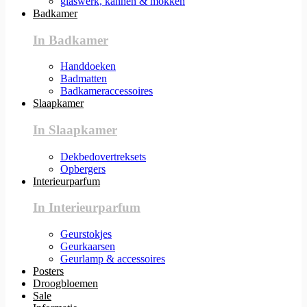
glaswerk, kannen & mokken
Badkamer
In Badkamer
Handdoeken
Badmatten
Badkameraccessoires
Slaapkamer
In Slaapkamer
Dekbedovertreksets
Opbergers
Interieurparfum
In Interieurparfum
Geurstokjes
Geurkaarsen
Geurlamp & accessoires
Posters
Droogbloemen
Sale