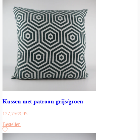
Kussen met patroon grijs/groen
€
27,75
€
9,95
Bestellen