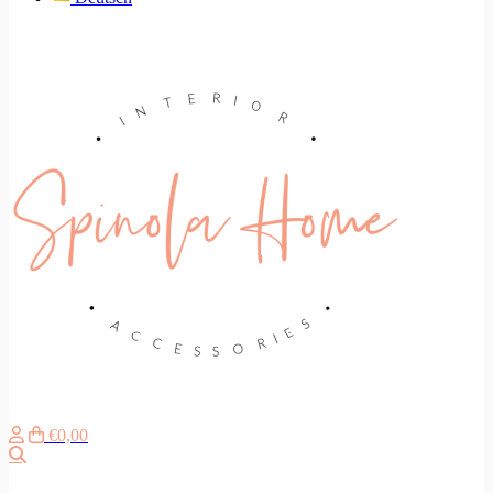
€0,00
Zoeken