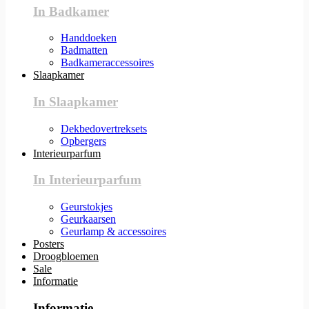
In Badkamer
Handdoeken
Badmatten
Badkameraccessoires
Slaapkamer
In Slaapkamer
Dekbedovertreksets
Opbergers
Interieurparfum
In Interieurparfum
Geurstokjes
Geurkaarsen
Geurlamp & accessoires
Posters
Droogbloemen
Sale
Informatie
Informatie