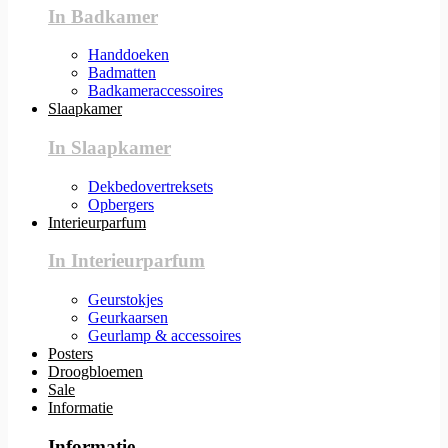
In Badkamer
Handdoeken
Badmatten
Badkameraccessoires
Slaapkamer
In Slaapkamer
Dekbedovertreksets
Opbergers
Interieurparfum
In Interieurparfum
Geurstokjes
Geurkaarsen
Geurlamp & accessoires
Posters
Droogbloemen
Sale
Informatie
Informatie