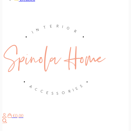
€0,00
Zoeken