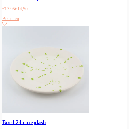
€
17,95
€
14,50
Bestellen
Bord 24 cm splash