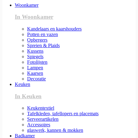
Woonkamer
In Woonkamer
Kandelaars en kaarshouders
Potten en vazen
Opbergers
Spreien & Plaids
Kussens
Spiegels
Fotolijsten
Lampen
Kaarsen
Decoratie
Keuken
In Keuken
Keukentextiel
Tafelkleden, tafellopers en placemats
Serveerartikelen
Accessoires
glaswerk, kannen & mokken
Badkamer