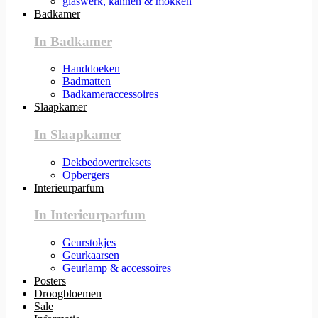
glaswerk, kannen & mokken
Badkamer
In Badkamer
Handdoeken
Badmatten
Badkameraccessoires
Slaapkamer
In Slaapkamer
Dekbedovertreksets
Opbergers
Interieurparfum
In Interieurparfum
Geurstokjes
Geurkaarsen
Geurlamp & accessoires
Posters
Droogbloemen
Sale