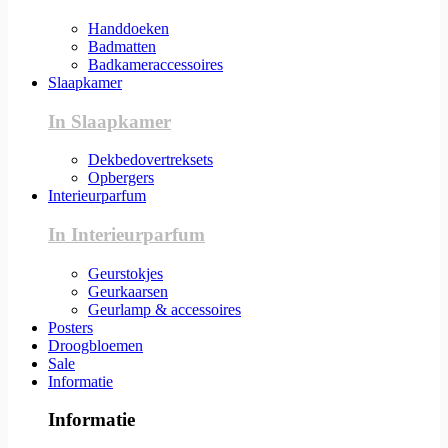
Handdoeken
Badmatten
Badkameraccessoires
Slaapkamer
In Slaapkamer
Dekbedovertreksets
Opbergers
Interieurparfum
In Interieurparfum
Geurstokjes
Geurkaarsen
Geurlamp & accessoires
Posters
Droogbloemen
Sale
Informatie
Informatie