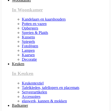
Woonkamer
In Woonkamer
Kandelaars en kaarshouders
Potten en vazen
Opbergers
Spreien & Plaids
Kussens
Spiegels
Fotolijsten
Lampen
Kaarsen
Decoratie
Keuken
In Keuken
Keukentextiel
Tafelkleden, tafellopers en placemats
Serveerartikelen
Accessoires
glaswerk, kannen & mokken
Badkamer