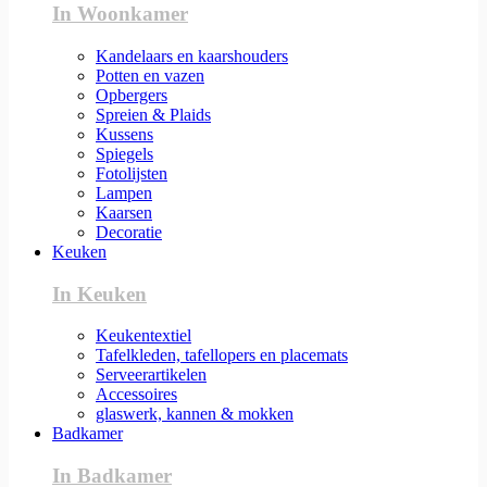
In Woonkamer
Kandelaars en kaarshouders
Potten en vazen
Opbergers
Spreien & Plaids
Kussens
Spiegels
Fotolijsten
Lampen
Kaarsen
Decoratie
Keuken
In Keuken
Keukentextiel
Tafelkleden, tafellopers en placemats
Serveerartikelen
Accessoires
glaswerk, kannen & mokken
Badkamer
In Badkamer