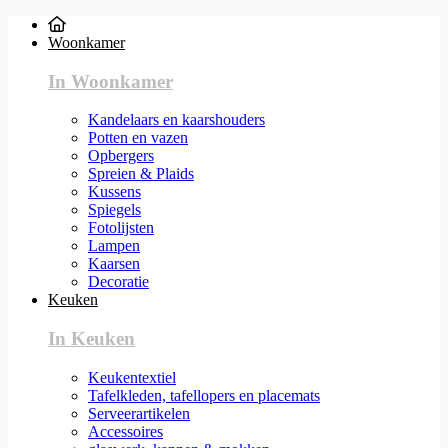
Woonkamer
In Woonkamer
Kandelaars en kaarshouders
Potten en vazen
Opbergers
Spreien & Plaids
Kussens
Spiegels
Fotolijsten
Lampen
Kaarsen
Decoratie
Keuken
In Keuken
Keukentextiel
Tafelkleden, tafellopers en placemats
Serveerartikelen
Accessoires