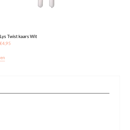
 Lys Twist kaars Wit
€
4,95
len