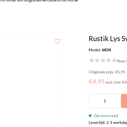
um
Posters
Droogbloemen
Sale
Informatie
Rustik Lys S
Model:
6834
Nog n
Originele prijs:
€5,95
€4,95
excl. btw:
€4
Op voorraad
Levertijd: 2-3 werkd