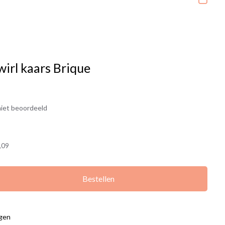
wirl kaars Brique
iet beoordeeld
,09
Bestellen
agen