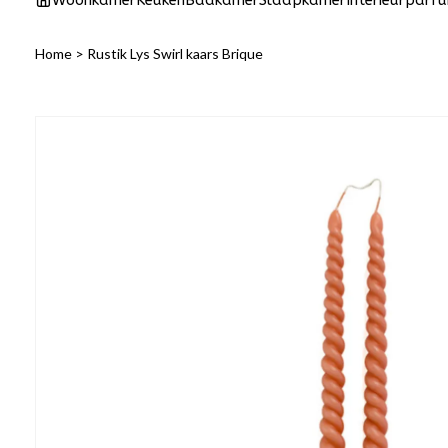
Woonkamer
Keuken
Badkamer
Slaapkamer
Interieurparf
Home
>
Rustik Lys Swirl kaars Brique