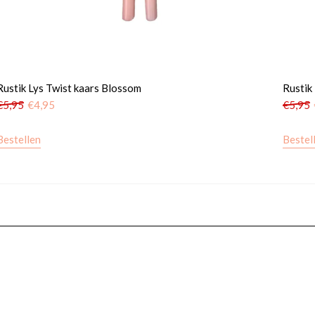
Rustik Lys Twist kaars Blossom
Rustik
€
5,95
€
4,95
€
5,95
Bestellen
Bestel