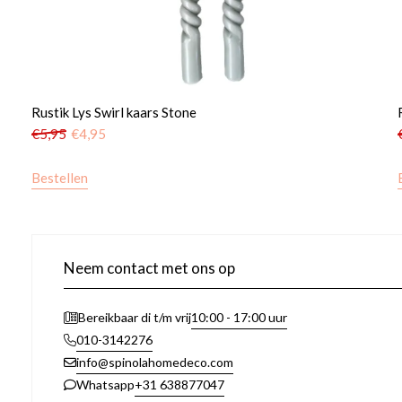
Rustik Lys Swirl kaars Stone
€
5,95
€
4,95
Bestellen
Neem contact met ons op
10:00 - 17:00 uur
Bereikbaar di t/m vrij
010-3142276
info@spinolahomedeco.com
+31 638877047
Whatsapp