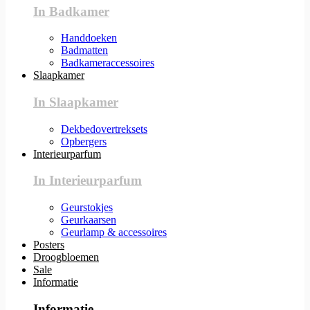
In Badkamer
Handdoeken
Badmatten
Badkameraccessoires
Slaapkamer
In Slaapkamer
Dekbedovertreksets
Opbergers
Interieurparfum
In Interieurparfum
Geurstokjes
Geurkaarsen
Geurlamp & accessoires
Posters
Droogbloemen
Sale
Informatie
Informatie