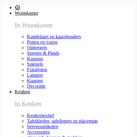
Woonkamer
In Woonkamer
Kandelaars en kaarshouders
Potten en vazen
Opbergers
Spreien & Plaids
Kussens
Spiegels
Fotolijsten
Lampen
Kaarsen
Decoratie
Keuken
In Keuken
Keukentextiel
Tafelkleden, tafellopers en placemats
Serveerartikelen
Accessoires