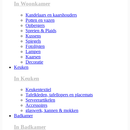
In Woonkamer
Kandelaars en kaarshouders
Potten en vazen
Opbergers
Spreien & Plaids
Kussens
Spiegels
Fotolijsten
Lampen
Kaarsen
Decoratie
Keuken
In Keuken
Keukentextiel
Tafelkleden, tafellopers en placemats
Serveerartikelen
Accessoires
glaswerk, kannen & mokken
Badkamer
In Badkamer