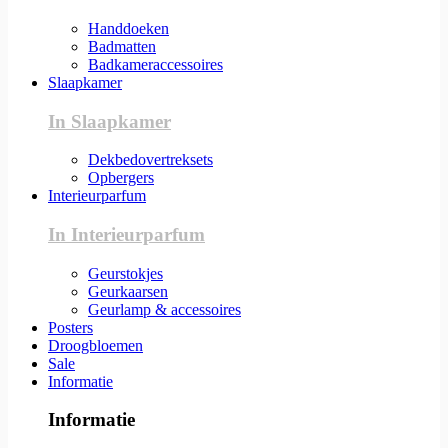
Handdoeken
Badmatten
Badkameraccessoires
Slaapkamer
In Slaapkamer
Dekbedovertreksets
Opbergers
Interieurparfum
In Interieurparfum
Geurstokjes
Geurkaarsen
Geurlamp & accessoires
Posters
Droogbloemen
Sale
Informatie
Informatie