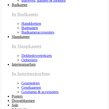
glaswerk, kannen & mokken
Badkamer
In Badkamer
Handdoeken
Badmatten
Badkameraccessoires
Slaapkamer
In Slaapkamer
Dekbedovertreksets
Opbergers
Interieurparfum
In Interieurparfum
Geurstokjes
Geurkaarsen
Geurlamp & accessoires
Posters
Droogbloemen
Sale