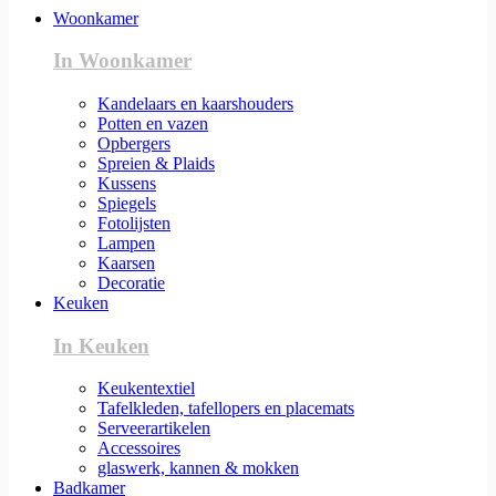
Woonkamer
In Woonkamer
Kandelaars en kaarshouders
Potten en vazen
Opbergers
Spreien & Plaids
Kussens
Spiegels
Fotolijsten
Lampen
Kaarsen
Decoratie
Keuken
In Keuken
Keukentextiel
Tafelkleden, tafellopers en placemats
Serveerartikelen
Accessoires
glaswerk, kannen & mokken
Badkamer