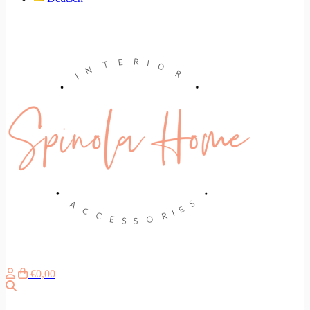
€0,00
Zoeken