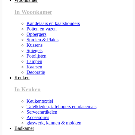
Woonkamer
In Woonkamer
Kandelaars en kaarshouders
Potten en vazen
Opbergers
Spreien & Plaids
Kussens
Spiegels
Fotolijsten
Lampen
Kaarsen
Decoratie
Keuken
In Keuken
Keukentextiel
Tafelkleden, tafellopers en placemats
Serveerartikelen
Accessoires
glaswerk, kannen & mokken
Badkamer