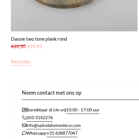
Dassie two tone plank rond
€
32,50
€
19,95
Bestellen
Neem contact met ons op
10:00 - 17:00 uur
Bereikbaar di t/m vrij
010-3142276
info@spinolahomedeco.com
+31 638877047
Whatsapp