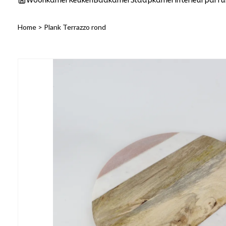
Woonkamer
Keuken
Badkamer
Slaapkamer
Interieurparf
Home
>
Plank Terrazzo rond