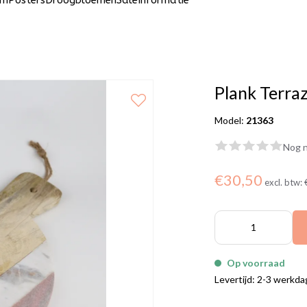
um
Posters
Droogbloemen
Sale
Informatie
Plank Terra
Model:
21363
Nog n
€30,50
excl. btw:
Op voorraad
Levertijd: 2-3 werkd