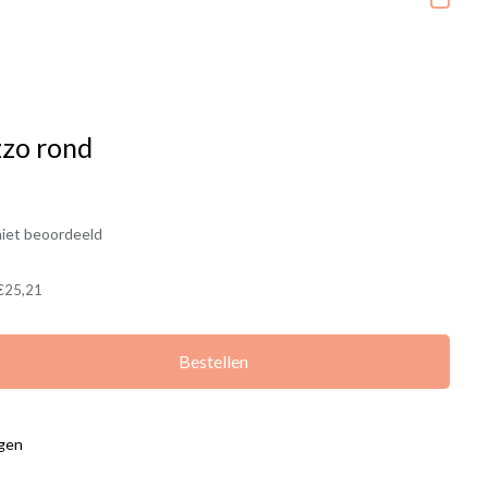
zzo rond
iet beoordeeld
€25,21
Bestellen
agen