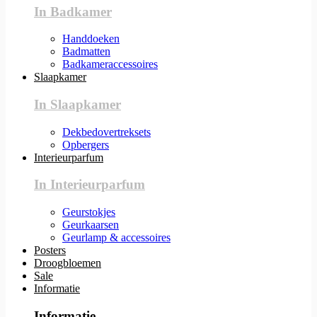
In Badkamer
Handdoeken
Badmatten
Badkameraccessoires
Slaapkamer
In Slaapkamer
Dekbedovertreksets
Opbergers
Interieurparfum
In Interieurparfum
Geurstokjes
Geurkaarsen
Geurlamp & accessoires
Posters
Droogbloemen
Sale
Informatie
Informatie