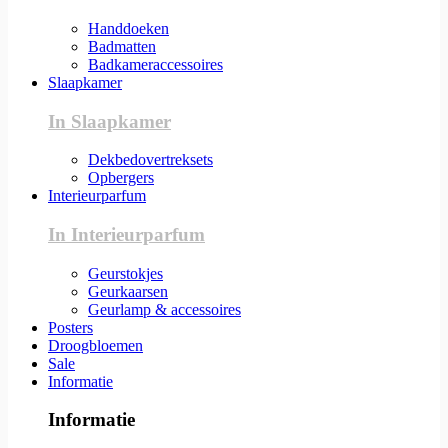
Handdoeken
Badmatten
Badkameraccessoires
Slaapkamer
In Slaapkamer
Dekbedovertreksets
Opbergers
Interieurparfum
In Interieurparfum
Geurstokjes
Geurkaarsen
Geurlamp & accessoires
Posters
Droogbloemen
Sale
Informatie
Informatie