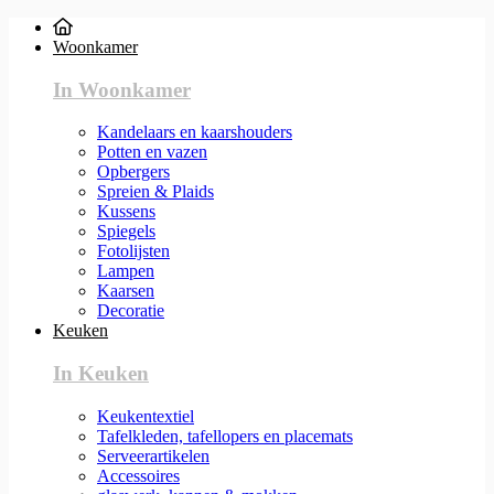
Woonkamer
In Woonkamer
Kandelaars en kaarshouders
Potten en vazen
Opbergers
Spreien & Plaids
Kussens
Spiegels
Fotolijsten
Lampen
Kaarsen
Decoratie
Keuken
In Keuken
Keukentextiel
Tafelkleden, tafellopers en placemats
Serveerartikelen
Accessoires