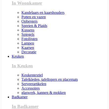
In Woonkamer
Kandelaars en kaarshouders
Potten en vazen
Opbergers
Spreien & Plaids
Kussens
Spiegels
Fotolijsten
Lampen
Kaarsen
Decoratie
Keuken
In Keuken
Keukentextiel
Tafelkleden, tafellopers en placemats
Serveerartikelen
Accessoires
glaswerk, kannen & mokken
Badkamer
In Badkamer