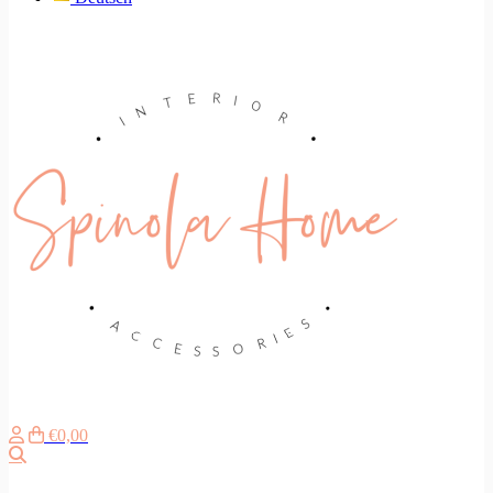
€0,00
Zoeken