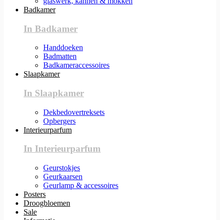
glaswerk, kannen & mokken
Badkamer
In Badkamer
Handdoeken
Badmatten
Badkameraccessoires
Slaapkamer
In Slaapkamer
Dekbedovertreksets
Opbergers
Interieurparfum
In Interieurparfum
Geurstokjes
Geurkaarsen
Geurlamp & accessoires
Posters
Droogbloemen
Sale