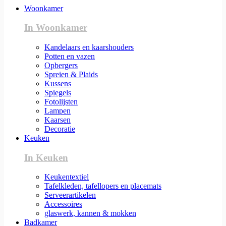
Woonkamer
In Woonkamer
Kandelaars en kaarshouders
Potten en vazen
Opbergers
Spreien & Plaids
Kussens
Spiegels
Fotolijsten
Lampen
Kaarsen
Decoratie
Keuken
In Keuken
Keukentextiel
Tafelkleden, tafellopers en placemats
Serveerartikelen
Accessoires
glaswerk, kannen & mokken
Badkamer