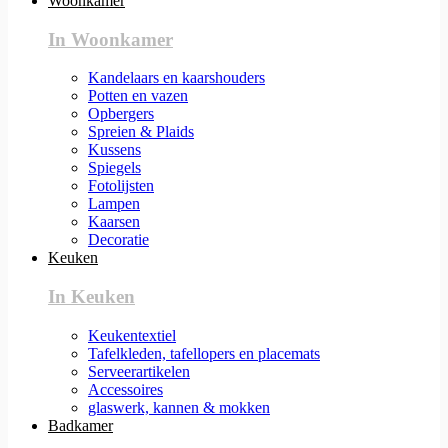
Woonkamer
In Woonkamer
Kandelaars en kaarshouders
Potten en vazen
Opbergers
Spreien & Plaids
Kussens
Spiegels
Fotolijsten
Lampen
Kaarsen
Decoratie
Keuken
In Keuken
Keukentextiel
Tafelkleden, tafellopers en placemats
Serveerartikelen
Accessoires
glaswerk, kannen & mokken
Badkamer