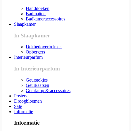
Handdoeken
Badmatten
Badkameraccessoires
Slaapkamer
In Slaapkamer
Dekbedovertreksets
Opbergers
Interieurparfum
In Interieurparfum
Geurstokjes
Geurkaarsen
Geurlamp & accessoires
Posters
Droogbloemen
Sale
Informatie
Informatie