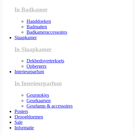
In Badkamer
Handdoeken
Badmatten
Badkameraccessoires
Slaapkamer
In Slaapkamer
Dekbedovertreksets
Opbergers
Interieurparfum
In Interieurparfum
Geurstokjes
Geurkaarsen
Geurlamp & accessoires
Posters
Droogbloemen
Sale
Informatie