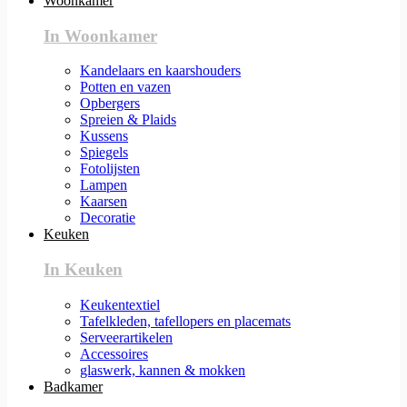
Woonkamer
In Woonkamer
Kandelaars en kaarshouders
Potten en vazen
Opbergers
Spreien & Plaids
Kussens
Spiegels
Fotolijsten
Lampen
Kaarsen
Decoratie
Keuken
In Keuken
Keukentextiel
Tafelkleden, tafellopers en placemats
Serveerartikelen
Accessoires
glaswerk, kannen & mokken
Badkamer