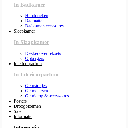
In Badkamer
Handdoeken
Badmatten
Badkameraccessoires
Slaapkamer
In Slaapkamer
Dekbedovertreksets
Opbergers
Interieurparfum
In Interieurparfum
Geurstokjes
Geurkaarsen
Geurlamp & accessoires
Posters
Droogbloemen
Sale
Informatie
Informatie