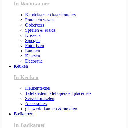
In Woonkamer
Kandelaars en kaarshouders
Potten en vazen
Opbergers
Spreien & Plaids
Kussens
Spiegels
Fotolijsten
Lampen
Kaarsen
Decoratie
Keuken
In Keuken
Keukentextiel
Tafelkleden, tafellopers en placemats
Serveerartikelen
Accessoires
glaswerk, kannen & mokken
Badkamer
In Badkamer