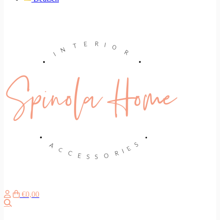
€0,00
Zoeken