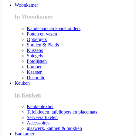
Woonkamer
In Woonkamer
Kandelaars en kaarshouders
Potten en vazen
Opbergers
Spreien & Plaids
Kussens
Spiegels
Fotolijsten
Lampen
Kaarsen
Decoratie
Keuken
In Keuken
Keukentextiel
Tafelkleden, tafellopers en placemats
Serveerartikelen
Accessoires
glaswerk, kannen & mokken
Badkamer