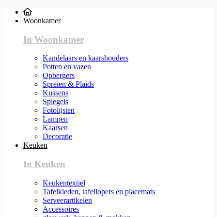
Woonkamer
In Woonkamer
Kandelaars en kaarshouders
Potten en vazen
Opbergers
Spreien & Plaids
Kussens
Spiegels
Fotolijsten
Lampen
Kaarsen
Decoratie
Keuken
In Keuken
Keukentextiel
Tafelkleden, tafellopers en placemats
Serveerartikelen
Accessoires