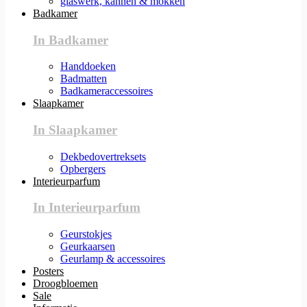
glaswerk, kannen & mokken
Badkamer
In Badkamer
Handdoeken
Badmatten
Badkameraccessoires
Slaapkamer
In Slaapkamer
Dekbedovertreksets
Opbergers
Interieurparfum
In Interieurparfum
Geurstokjes
Geurkaarsen
Geurlamp & accessoires
Posters
Droogbloemen
Sale