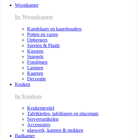
Woonkamer
In Woonkamer
Kandelaars en kaarshouders
Potten en vazen
Opbergers
Spreien & Plaids
Kussens
Spiegels
Fotolijsten
Lampen
Kaarsen
Decoratie
Keuken
In Keuken
Keukentextiel
Tafelkleden, tafellopers en placemats
Serveerartikelen
Accessoires
glaswerk, kannen & mokken
Badkamer