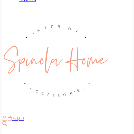
€0,00
Zoeken