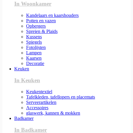
In Woonkamer
Kandelaars en kaarshouders
Potten en vazen
Opbergers
Spreien & Plaids
Kussens
Spiegels
Fotolijsten
Lampen
Kaarsen
Decoratie
Keuken
In Keuken
Keukentextiel
Tafelkleden, tafellopers en placemats
Serveerartikelen
Accessoires
glaswerk, kannen & mokken
Badkamer
In Badkamer