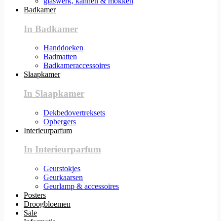
glaswerk, kannen & mokken
Badkamer
In Badkamer
Handdoeken
Badmatten
Badkameraccessoires
Slaapkamer
In Slaapkamer
Dekbedovertreksets
Opbergers
Interieurparfum
In Interieurparfum
Geurstokjes
Geurkaarsen
Geurlamp & accessoires
Posters
Droogbloemen
Sale