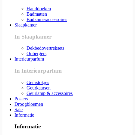
Handdoeken
Badmatten
Badkameraccessoires
Slaapkamer
In Slaapkamer
Dekbedovertreksets
Opbergers
Interieurparfum
In Interieurparfum
Geurstokjes
Geurkaarsen
Geurlamp & accessoires
Posters
Droogbloemen
Sale
Informatie
Informatie