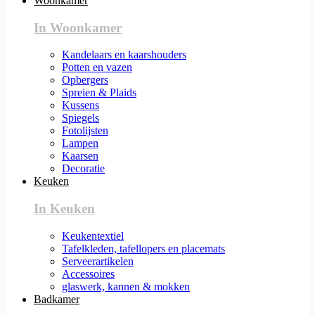
Woonkamer
In Woonkamer
Kandelaars en kaarshouders
Potten en vazen
Opbergers
Spreien & Plaids
Kussens
Spiegels
Fotolijsten
Lampen
Kaarsen
Decoratie
Keuken
In Keuken
Keukentextiel
Tafelkleden, tafellopers en placemats
Serveerartikelen
Accessoires
glaswerk, kannen & mokken
Badkamer