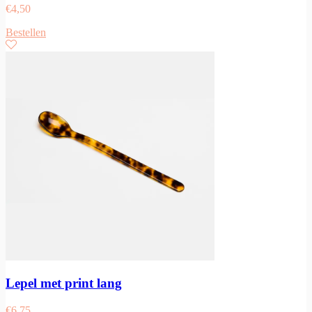
€
4,50
Bestellen
Lepel met print lang
€
6,75