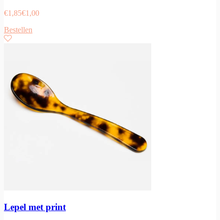
€
1,85
€
1,00
Bestellen
Lepel met print