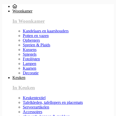
Woonkamer
In Woonkamer
Kandelaars en kaarshouders
Potten en vazen
Opbergers
Spreien & Plaids
Kussens
Spiegels
Fotolijsten
Lampen
Kaarsen
Decoratie
Keuken
In Keuken
Keukentextiel
Tafelkleden, tafellopers en placemats
Serveerartikelen
Accessoires