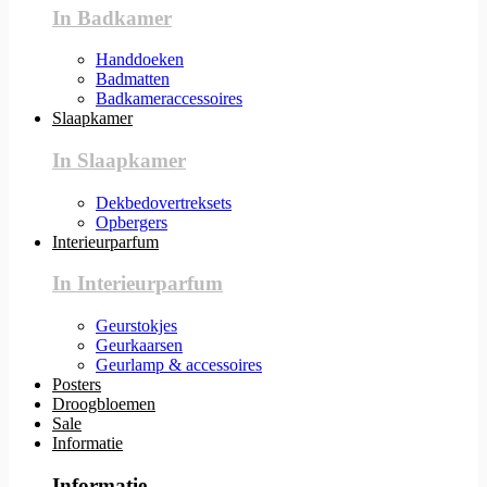
In Badkamer
Handdoeken
Badmatten
Badkameraccessoires
Slaapkamer
In Slaapkamer
Dekbedovertreksets
Opbergers
Interieurparfum
In Interieurparfum
Geurstokjes
Geurkaarsen
Geurlamp & accessoires
Posters
Droogbloemen
Sale
Informatie
Informatie