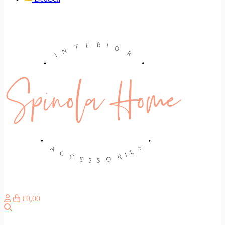
€0,00
Zoeken