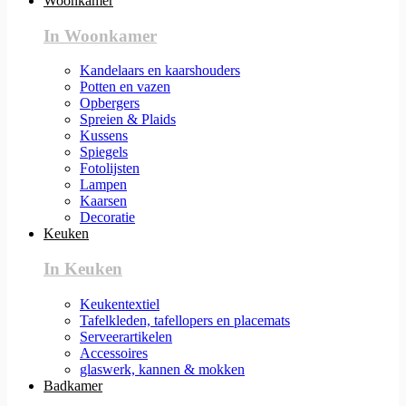
Woonkamer
In Woonkamer
Kandelaars en kaarshouders
Potten en vazen
Opbergers
Spreien & Plaids
Kussens
Spiegels
Fotolijsten
Lampen
Kaarsen
Decoratie
Keuken
In Keuken
Keukentextiel
Tafelkleden, tafellopers en placemats
Serveerartikelen
Accessoires
glaswerk, kannen & mokken
Badkamer