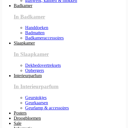
glaswerk, kannen & mokken
Badkamer
In Badkamer
Handdoeken
Badmatten
Badkameraccessoires
Slaapkamer
In Slaapkamer
Dekbedovertreksets
Opbergers
Interieurparfum
In Interieurparfum
Geurstokjes
Geurkaarsen
Geurlamp & accessoires
Posters
Droogbloemen
Sale