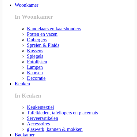
Woonkamer
In Woonkamer
Kandelaars en kaarshouders
Potten en vazen
Opbergers
Spreien & Plaids
Kussens
Spiegels
Fotolijsten
Lampen
Kaarsen
Decoratie
Keuken
In Keuken
Keukentextiel
Tafelkleden, tafellopers en placemats
Serveerartikelen
Accessoires
glaswerk, kannen & mokken
Badkamer