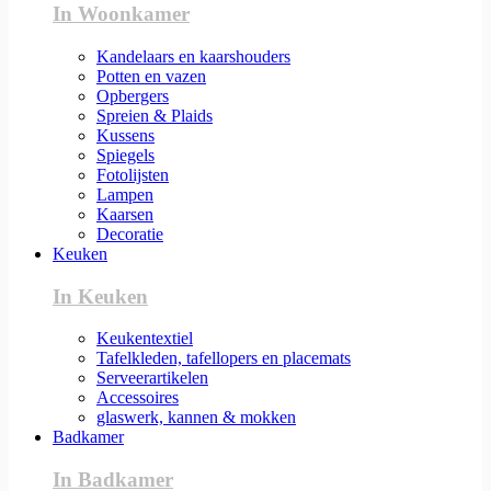
In Woonkamer
Kandelaars en kaarshouders
Potten en vazen
Opbergers
Spreien & Plaids
Kussens
Spiegels
Fotolijsten
Lampen
Kaarsen
Decoratie
Keuken
In Keuken
Keukentextiel
Tafelkleden, tafellopers en placemats
Serveerartikelen
Accessoires
glaswerk, kannen & mokken
Badkamer
In Badkamer