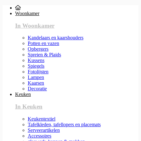
Woonkamer
In Woonkamer
Kandelaars en kaarshouders
Potten en vazen
Opbergers
Spreien & Plaids
Kussens
Spiegels
Fotolijsten
Lampen
Kaarsen
Decoratie
Keuken
In Keuken
Keukentextiel
Tafelkleden, tafellopers en placemats
Serveerartikelen
Accessoires