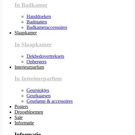
In Badkamer
Handdoeken
Badmatten
Badkameraccessoires
Slaapkamer
In Slaapkamer
Dekbedovertreksets
Opbergers
Interieurparfum
In Interieurparfum
Geurstokjes
Geurkaarsen
Geurlamp & accessoires
Posters
Droogbloemen
Sale
Informatie
Informatie