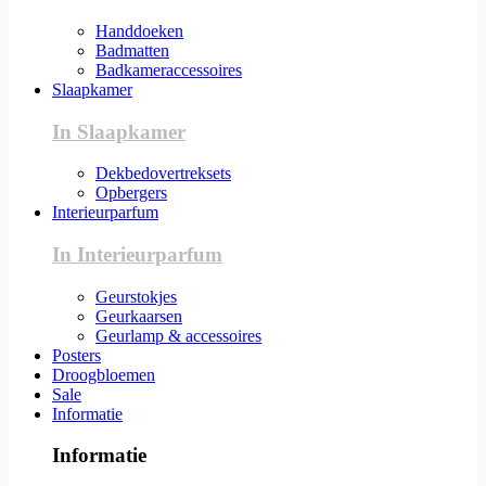
Handdoeken
Badmatten
Badkameraccessoires
Slaapkamer
In Slaapkamer
Dekbedovertreksets
Opbergers
Interieurparfum
In Interieurparfum
Geurstokjes
Geurkaarsen
Geurlamp & accessoires
Posters
Droogbloemen
Sale
Informatie
Informatie