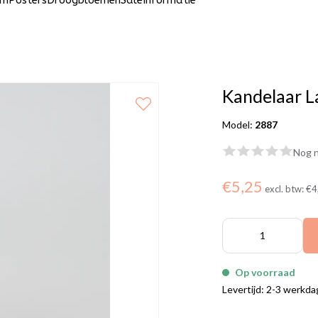
um
Posters
Droogbloemen
Sale
Informatie
Kandelaar L
Model:
2887
Nog n
€5,25
excl. btw:
€4
Op voorraad
Levertijd: 2-3 werkd