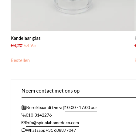
Kandelaar glas
€
8,50
€
4,95
Bestellen
Neem contact met ons op
10:00 - 17:00 uur
Bereikbaar di t/m vrij
010-3142276
info@spinolahomedeco.com
+31 638877047
Whatsapp