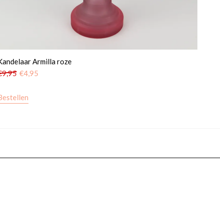
Kandelaar Armilla roze
€
9,95
€
4,95
Bestellen