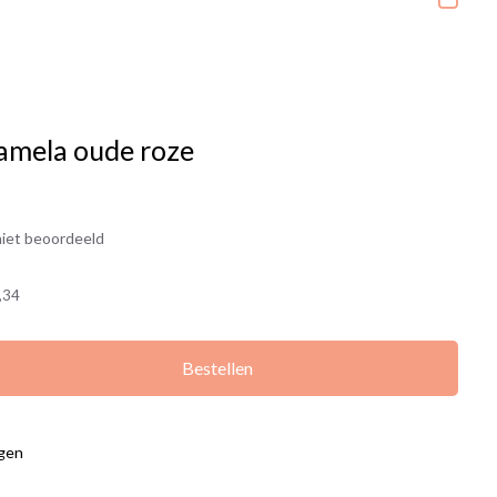
amela oude roze
iet beoordeeld
,34
Bestellen
agen