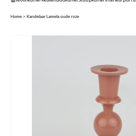
Woonkamer
Keuken
Badkamer
Slaapkamer
Interieurparf
Home
>
Kandelaar Lamela oude roze