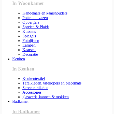
In Woonkamer
Kandelaars en kaarshouders
Potten en vazen
Opbergers
Spreien & Plaids
Kussens
Spiegels
Fotolijsten
Lampen
Kaarsen
Decoratie
Keuken
In Keuken
Keukentextiel
Tafelkleden, tafellopers en placemats
Serveerartikelen
Accessoires
glaswerk, kannen & mokken
Badkamer
In Badkamer