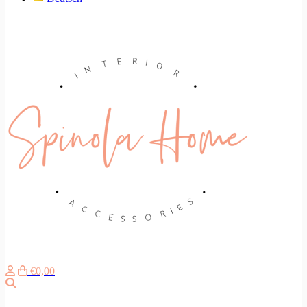
€0,00
Zoeken