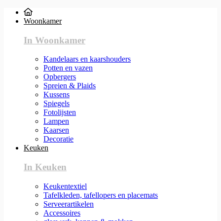
Woonkamer
In Woonkamer
Kandelaars en kaarshouders
Potten en vazen
Opbergers
Spreien & Plaids
Kussens
Spiegels
Fotolijsten
Lampen
Kaarsen
Decoratie
Keuken
In Keuken
Keukentextiel
Tafelkleden, tafellopers en placemats
Serveerartikelen
Accessoires