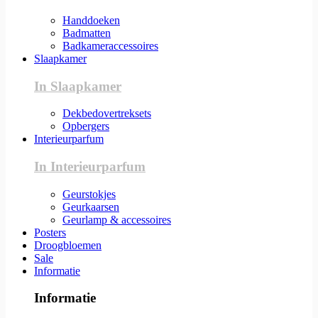
Handdoeken
Badmatten
Badkameraccessoires
Slaapkamer
In Slaapkamer
Dekbedovertreksets
Opbergers
Interieurparfum
In Interieurparfum
Geurstokjes
Geurkaarsen
Geurlamp & accessoires
Posters
Droogbloemen
Sale
Informatie
Informatie