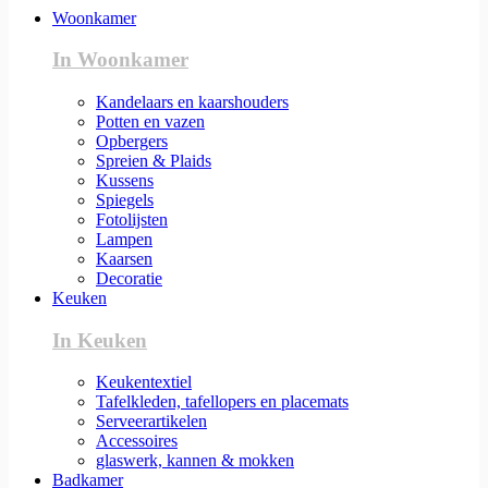
Woonkamer
In Woonkamer
Kandelaars en kaarshouders
Potten en vazen
Opbergers
Spreien & Plaids
Kussens
Spiegels
Fotolijsten
Lampen
Kaarsen
Decoratie
Keuken
In Keuken
Keukentextiel
Tafelkleden, tafellopers en placemats
Serveerartikelen
Accessoires
glaswerk, kannen & mokken
Badkamer