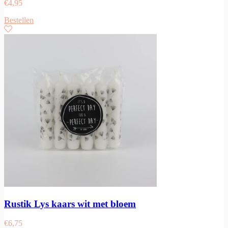
€
4,95
Bestellen
Rustik Lys kaars wit met bloem
€
6,75