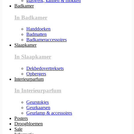
glaswerk, kannen & mokken
Badkamer
In Badkamer
Handdoeken
Badmatten
Badkameraccessoires
Slaapkamer
In Slaapkamer
Dekbedovertreksets
Opbergers
Interieurparfum
In Interieurparfum
Geurstokjes
Geurkaarsen
Geurlamp & accessoires
Posters
Droogbloemen
Sale