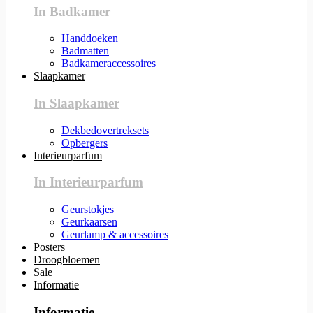
In Badkamer
Handdoeken
Badmatten
Badkameraccessoires
Slaapkamer
In Slaapkamer
Dekbedovertreksets
Opbergers
Interieurparfum
In Interieurparfum
Geurstokjes
Geurkaarsen
Geurlamp & accessoires
Posters
Droogbloemen
Sale
Informatie
Informatie