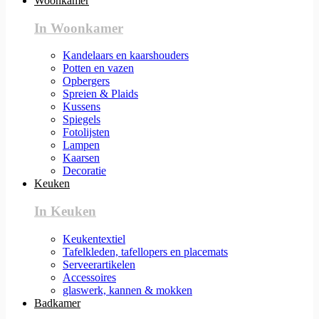
Woonkamer
In Woonkamer
Kandelaars en kaarshouders
Potten en vazen
Opbergers
Spreien & Plaids
Kussens
Spiegels
Fotolijsten
Lampen
Kaarsen
Decoratie
Keuken
In Keuken
Keukentextiel
Tafelkleden, tafellopers en placemats
Serveerartikelen
Accessoires
glaswerk, kannen & mokken
Badkamer