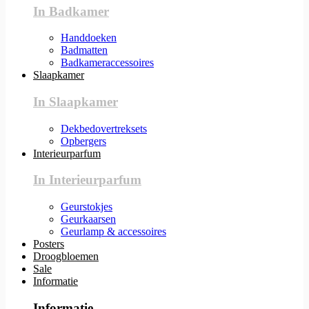
In Badkamer
Handdoeken
Badmatten
Badkameraccessoires
Slaapkamer
In Slaapkamer
Dekbedovertreksets
Opbergers
Interieurparfum
In Interieurparfum
Geurstokjes
Geurkaarsen
Geurlamp & accessoires
Posters
Droogbloemen
Sale
Informatie
Informatie