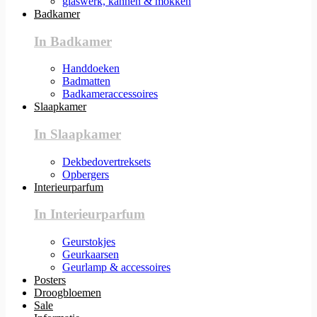
glaswerk, kannen & mokken
Badkamer
In Badkamer
Handdoeken
Badmatten
Badkameraccessoires
Slaapkamer
In Slaapkamer
Dekbedovertreksets
Opbergers
Interieurparfum
In Interieurparfum
Geurstokjes
Geurkaarsen
Geurlamp & accessoires
Posters
Droogbloemen
Sale