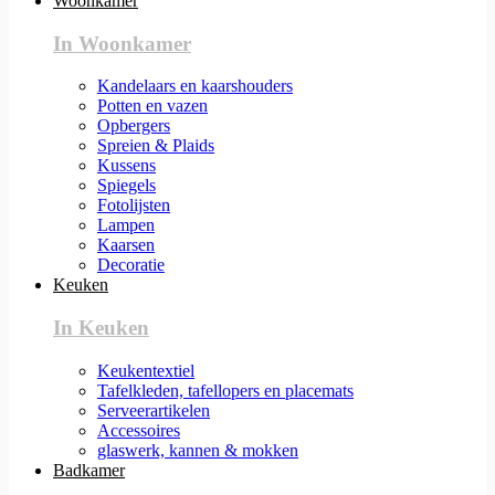
Woonkamer
In Woonkamer
Kandelaars en kaarshouders
Potten en vazen
Opbergers
Spreien & Plaids
Kussens
Spiegels
Fotolijsten
Lampen
Kaarsen
Decoratie
Keuken
In Keuken
Keukentextiel
Tafelkleden, tafellopers en placemats
Serveerartikelen
Accessoires
glaswerk, kannen & mokken
Badkamer