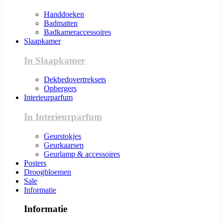
Handdoeken
Badmatten
Badkameraccessoires
Slaapkamer
In Slaapkamer
Dekbedovertreksets
Opbergers
Interieurparfum
In Interieurparfum
Geurstokjes
Geurkaarsen
Geurlamp & accessoires
Posters
Droogbloemen
Sale
Informatie
Informatie