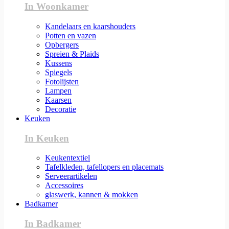
In Woonkamer
Kandelaars en kaarshouders
Potten en vazen
Opbergers
Spreien & Plaids
Kussens
Spiegels
Fotolijsten
Lampen
Kaarsen
Decoratie
Keuken
In Keuken
Keukentextiel
Tafelkleden, tafellopers en placemats
Serveerartikelen
Accessoires
glaswerk, kannen & mokken
Badkamer
In Badkamer