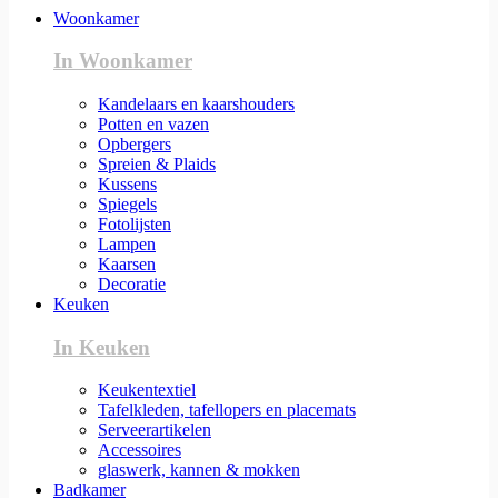
Woonkamer
In Woonkamer
Kandelaars en kaarshouders
Potten en vazen
Opbergers
Spreien & Plaids
Kussens
Spiegels
Fotolijsten
Lampen
Kaarsen
Decoratie
Keuken
In Keuken
Keukentextiel
Tafelkleden, tafellopers en placemats
Serveerartikelen
Accessoires
glaswerk, kannen & mokken
Badkamer