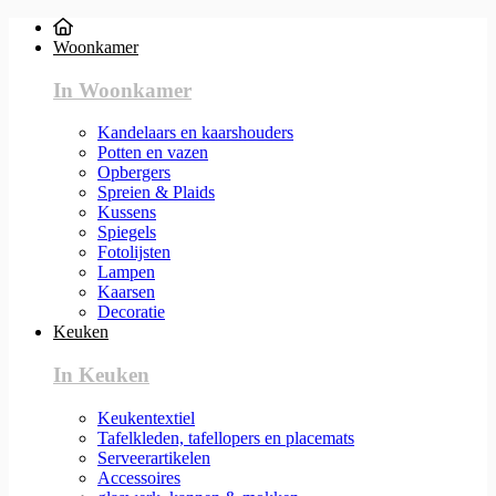
Woonkamer
In Woonkamer
Kandelaars en kaarshouders
Potten en vazen
Opbergers
Spreien & Plaids
Kussens
Spiegels
Fotolijsten
Lampen
Kaarsen
Decoratie
Keuken
In Keuken
Keukentextiel
Tafelkleden, tafellopers en placemats
Serveerartikelen
Accessoires