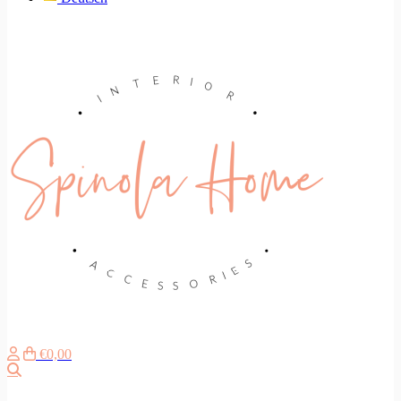
€0,00
Zoeken