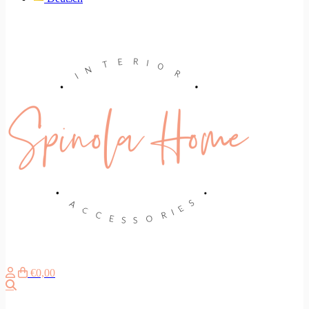
€0,00
Search