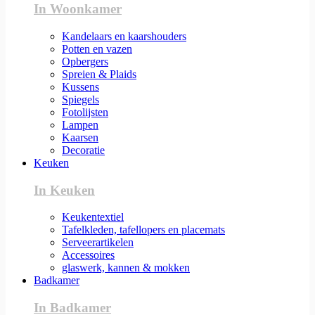
In Woonkamer
Kandelaars en kaarshouders
Potten en vazen
Opbergers
Spreien & Plaids
Kussens
Spiegels
Fotolijsten
Lampen
Kaarsen
Decoratie
Keuken
In Keuken
Keukentextiel
Tafelkleden, tafellopers en placemats
Serveerartikelen
Accessoires
glaswerk, kannen & mokken
Badkamer
In Badkamer