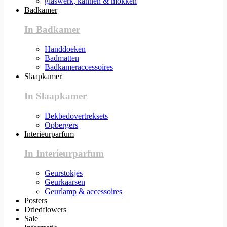
glaswerk, kannen & mokken
Badkamer
In Badkamer
Handdoeken
Badmatten
Badkameraccessoires
Slaapkamer
In Slaapkamer
Dekbedovertreksets
Opbergers
Interieurparfum
In Interieurparfum
Geurstokjes
Geurkaarsen
Geurlamp & accessoires
Posters
Driedflowers
Sale