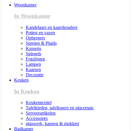
Woonkamer
In Woonkamer
Kandelaars en kaarshouders
Potten en vazen
Opbergers
Spreien & Plaids
Kussens
Spiegels
Fotolijsten
Lampen
Kaarsen
Decoratie
Keuken
In Keuken
Keukentextiel
Tafelkleden, tafellopers en placemats
Serveerartikelen
Accessoires
glaswerk, kannen & mokken
Badkamer