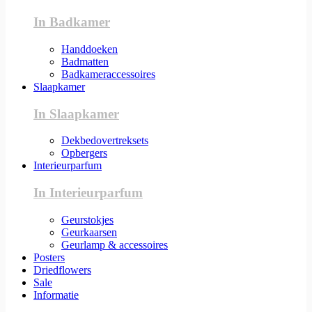
In Badkamer
Handdoeken
Badmatten
Badkameraccessoires
Slaapkamer
In Slaapkamer
Dekbedovertreksets
Opbergers
Interieurparfum
In Interieurparfum
Geurstokjes
Geurkaarsen
Geurlamp & accessoires
Posters
Driedflowers
Sale
Informatie