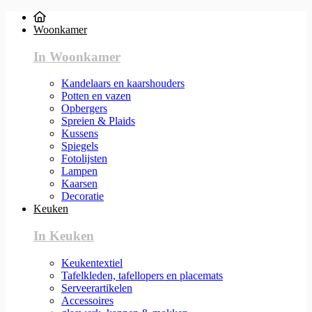
Woonkamer
In Woonkamer
Kandelaars en kaarshouders
Potten en vazen
Opbergers
Spreien & Plaids
Kussens
Spiegels
Fotolijsten
Lampen
Kaarsen
Decoratie
Keuken
In Keuken
Keukentextiel
Tafelkleden, tafellopers en placemats
Serveerartikelen
Accessoires