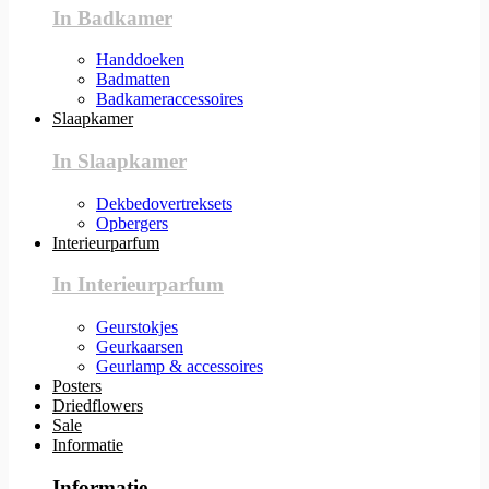
In Badkamer
Handdoeken
Badmatten
Badkameraccessoires
Slaapkamer
In Slaapkamer
Dekbedovertreksets
Opbergers
Interieurparfum
In Interieurparfum
Geurstokjes
Geurkaarsen
Geurlamp & accessoires
Posters
Driedflowers
Sale
Informatie
Informatie