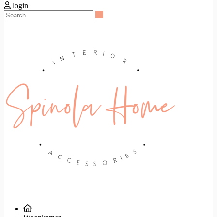
login
Search