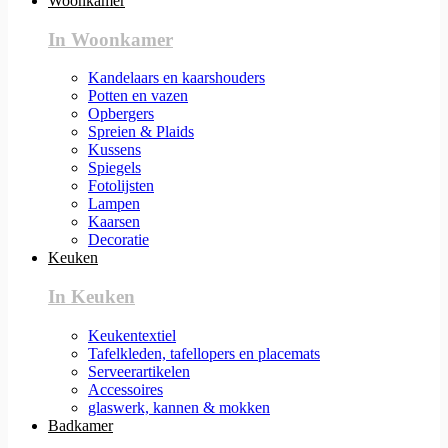
Woonkamer
In Woonkamer
Kandelaars en kaarshouders
Potten en vazen
Opbergers
Spreien & Plaids
Kussens
Spiegels
Fotolijsten
Lampen
Kaarsen
Decoratie
Keuken
In Keuken
Keukentextiel
Tafelkleden, tafellopers en placemats
Serveerartikelen
Accessoires
glaswerk, kannen & mokken
Badkamer