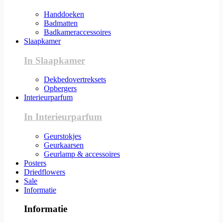
Handdoeken
Badmatten
Badkameraccessoires
Slaapkamer
In Slaapkamer
Dekbedovertreksets
Opbergers
Interieurparfum
In Interieurparfum
Geurstokjes
Geurkaarsen
Geurlamp & accessoires
Posters
Driedflowers
Sale
Informatie
Informatie