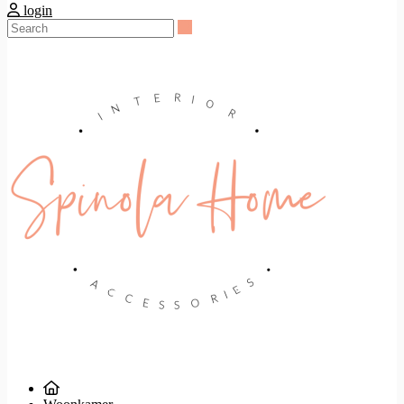
login
Search