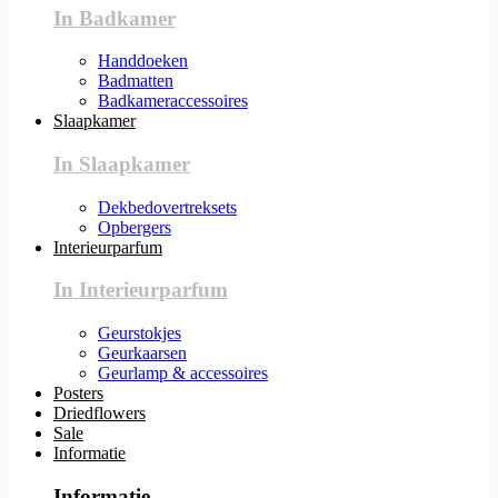
In Badkamer
Handdoeken
Badmatten
Badkameraccessoires
Slaapkamer
In Slaapkamer
Dekbedovertreksets
Opbergers
Interieurparfum
In Interieurparfum
Geurstokjes
Geurkaarsen
Geurlamp & accessoires
Posters
Driedflowers
Sale
Informatie
Informatie