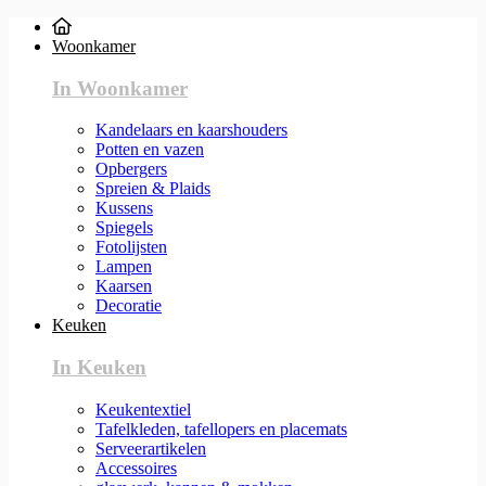
Woonkamer
In Woonkamer
Kandelaars en kaarshouders
Potten en vazen
Opbergers
Spreien & Plaids
Kussens
Spiegels
Fotolijsten
Lampen
Kaarsen
Decoratie
Keuken
In Keuken
Keukentextiel
Tafelkleden, tafellopers en placemats
Serveerartikelen
Accessoires