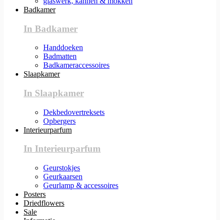
glaswerk, kannen & mokken
Badkamer
In Badkamer
Handdoeken
Badmatten
Badkameraccessoires
Slaapkamer
In Slaapkamer
Dekbedovertreksets
Opbergers
Interieurparfum
In Interieurparfum
Geurstokjes
Geurkaarsen
Geurlamp & accessoires
Posters
Driedflowers
Sale