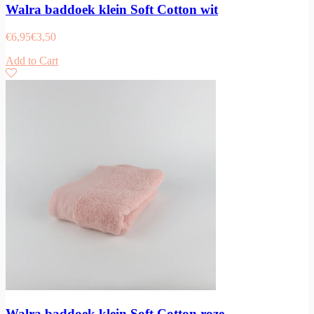
Walra baddoek klein Soft Cotton wit
€
6,95
€
3,50
Add to Cart
Walra baddoek klein Soft Cotton roze