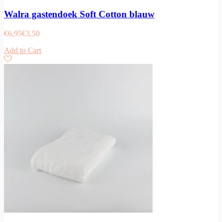
Walra gastendoek Soft Cotton blauw
€
6,95
€
3,50
Add to Cart