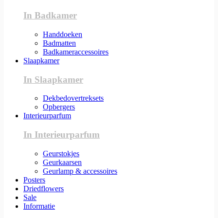
In Badkamer
Handdoeken
Badmatten
Badkameraccessoires
Slaapkamer
In Slaapkamer
Dekbedovertreksets
Opbergers
Interieurparfum
In Interieurparfum
Geurstokjes
Geurkaarsen
Geurlamp & accessoires
Posters
Driedflowers
Sale
Informatie