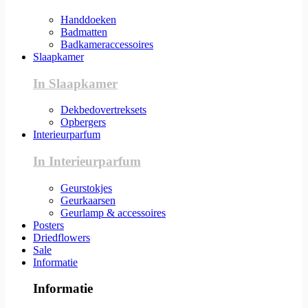
Handdoeken
Badmatten
Badkameraccessoires
Slaapkamer
In Slaapkamer
Dekbedovertreksets
Opbergers
Interieurparfum
In Interieurparfum
Geurstokjes
Geurkaarsen
Geurlamp & accessoires
Posters
Driedflowers
Sale
Informatie
Informatie