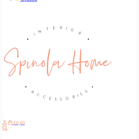
€0,00
Search