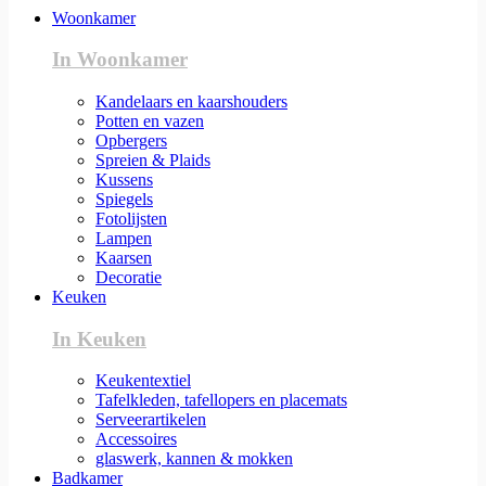
Woonkamer
In Woonkamer
Kandelaars en kaarshouders
Potten en vazen
Opbergers
Spreien & Plaids
Kussens
Spiegels
Fotolijsten
Lampen
Kaarsen
Decoratie
Keuken
In Keuken
Keukentextiel
Tafelkleden, tafellopers en placemats
Serveerartikelen
Accessoires
glaswerk, kannen & mokken
Badkamer