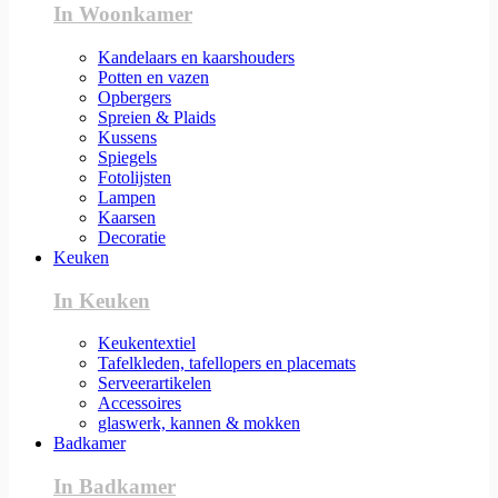
In Woonkamer
Kandelaars en kaarshouders
Potten en vazen
Opbergers
Spreien & Plaids
Kussens
Spiegels
Fotolijsten
Lampen
Kaarsen
Decoratie
Keuken
In Keuken
Keukentextiel
Tafelkleden, tafellopers en placemats
Serveerartikelen
Accessoires
glaswerk, kannen & mokken
Badkamer
In Badkamer