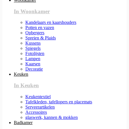
Woonkamer
In Woonkamer
Kandelaars en kaarshouders
Potten en vazen
Opbergers
Spreien & Plaids
Kussens
Spiegels
Fotolijsten
Lampen
Kaarsen
Decoratie
Keuken
In Keuken
Keukentextiel
Tafelkleden, tafellopers en placemats
Serveerartikelen
Accessoires
glaswerk, kannen & mokken
Badkamer