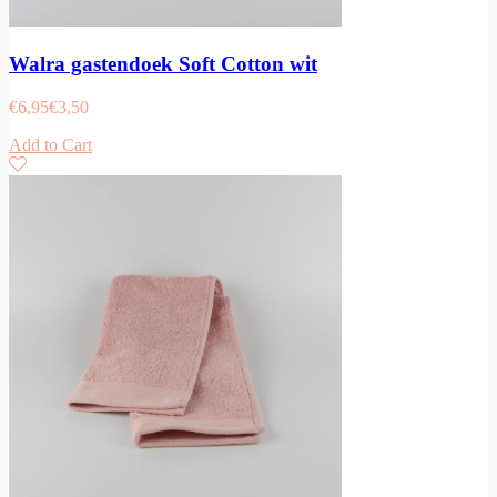
Walra gastendoek Soft Cotton wit
€
6,95
€
3,50
Add to Cart