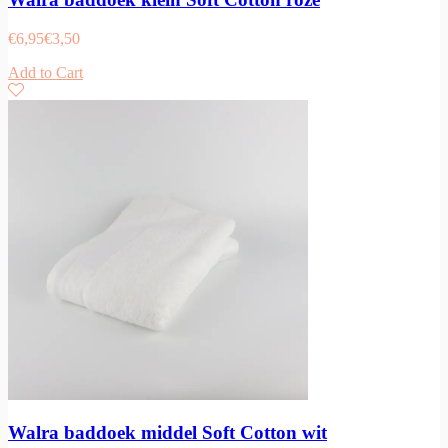
€
6,95
€
3,50
Add to Cart
Walra baddoek middel Soft Cotton wit