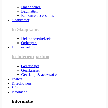
Handdoeken
Badmatten
Badkameraccessoires
Slaapkamer
In Slaapkamer
Dekbedovertreksets
Opbergers
Interieurparfum
In Interieurparfum
Geurstokjes
Geurkaarsen
Geurlamp & accessoires
Posters
Driedflowers
Sale
Informatie
Informatie