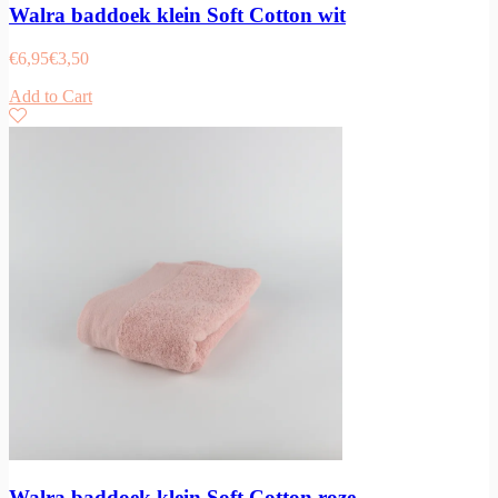
Walra baddoek klein Soft Cotton wit
€
6,95
€
3,50
Add to Cart
Walra baddoek klein Soft Cotton roze