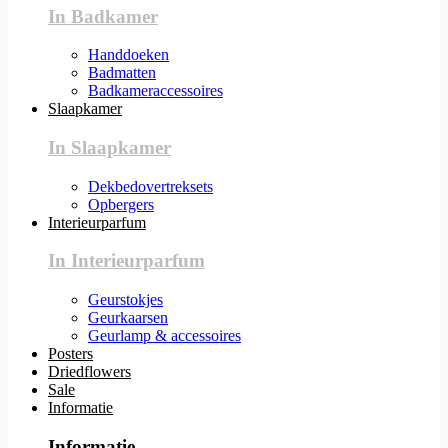
In Badkamer
Handdoeken
Badmatten
Badkameraccessoires
Slaapkamer
In Slaapkamer
Dekbedovertreksets
Opbergers
Interieurparfum
In Interieurparfum
Geurstokjes
Geurkaarsen
Geurlamp & accessoires
Posters
Driedflowers
Sale
Informatie
Informatie