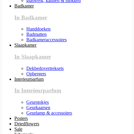
glaswerk, kannen & mokken
Badkamer
In Badkamer
Handdoeken
Badmatten
Badkameraccessoires
Slaapkamer
In Slaapkamer
Dekbedovertreksets
Opbergers
Interieurparfum
In Interieurparfum
Geurstokjes
Geurkaarsen
Geurlamp & accessoires
Posters
Driedflowers
Sale