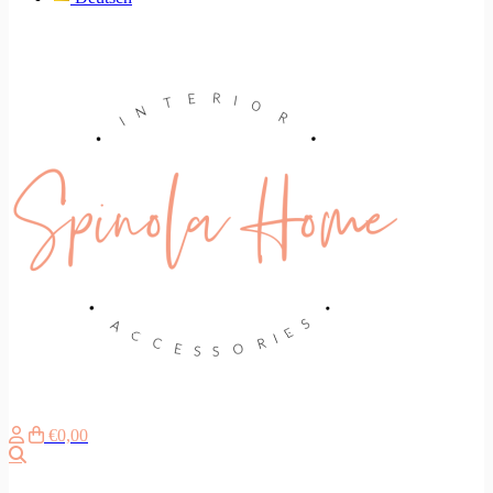
€0,00
Search