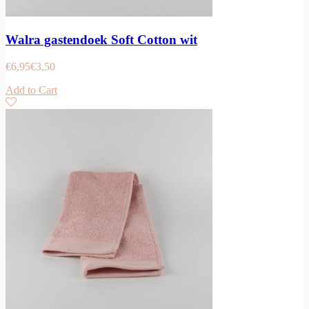
Walra gastendoek Soft Cotton wit
€
6,95
€
3,50
Add to Cart