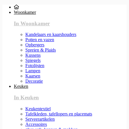
Woonkamer
In Woonkamer
Kandelaars en kaarshouders
Potten en vazen
Opbergers
Spreien & Plaids
Kussens
Spiegels
Fotolijsten
Lampen
Kaarsen
Decoratie
Keuken
In Keuken
Keukentextiel
Tafelkleden, tafellopers en placemats
Serveerartikelen
Accessoires