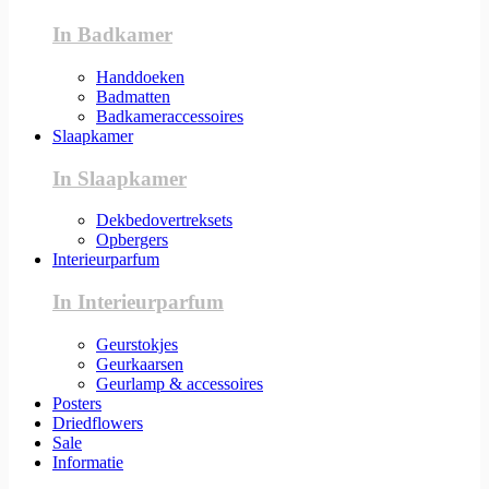
In Badkamer
Handdoeken
Badmatten
Badkameraccessoires
Slaapkamer
In Slaapkamer
Dekbedovertreksets
Opbergers
Interieurparfum
In Interieurparfum
Geurstokjes
Geurkaarsen
Geurlamp & accessoires
Posters
Driedflowers
Sale
Informatie