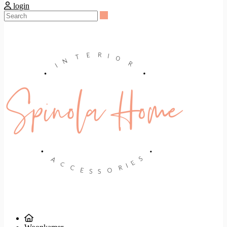
login
Search