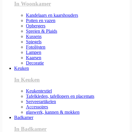
In Woonkamer
Kandelaars en kaarshouders
Potten en vazen
Opbergers
Spreien & Plaids
Kussens
Spiegels
Fotolijsten
Lampen
Kaarsen
Decoratie
Keuken
In Keuken
Keukentextiel
Tafelkleden, tafellopers en placemats
Serveerartikelen
Accessoires
glaswerk, kannen & mokken
Badkamer
In Badkamer