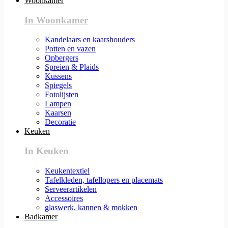
Woonkamer
In Woonkamer
Kandelaars en kaarshouders
Potten en vazen
Opbergers
Spreien & Plaids
Kussens
Spiegels
Fotolijsten
Lampen
Kaarsen
Decoratie
Keuken
In Keuken
Keukentextiel
Tafelkleden, tafellopers en placemats
Serveerartikelen
Accessoires
glaswerk, kannen & mokken
Badkamer