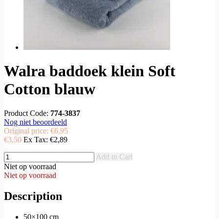
Walra baddoek klein Soft
Cotton blauw
Product Code:
774-3837
Nog niet beoordeeld
Original price:
€6,95
€3,50
Ex Tax:
€2,89
Add to Cart
Niet op voorraad
Niet op voorraad
Description
50×100 cm