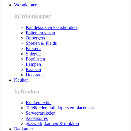
Woonkamer
In Woonkamer
Kandelaars en kaarshouders
Potten en vazen
Opbergers
Spreien & Plaids
Kussens
Spiegels
Fotolijsten
Lampen
Kaarsen
Decoratie
Keuken
In Keuken
Keukentextiel
Tafelkleden, tafellopers en placemats
Serveerartikelen
Accessoires
glaswerk, kannen & mokken
Badkamer