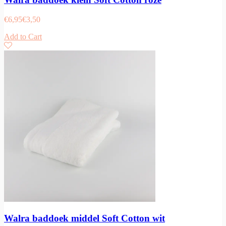
€
6,95
€
3,50
Add to Cart
Walra baddoek middel Soft Cotton wit