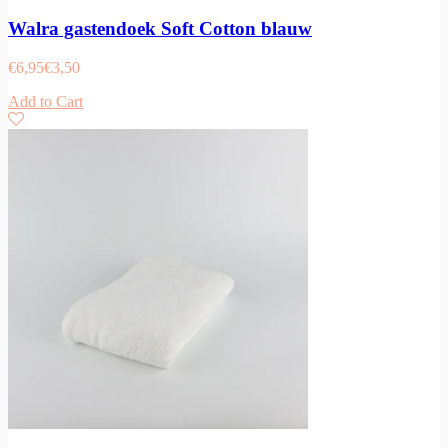
Walra gastendoek Soft Cotton blauw
€
6,95
€
3,50
Add to Cart