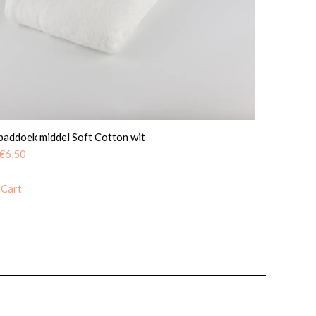
baddoek middel Soft Cotton wit
€
6,50
 Cart