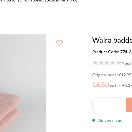
um
Posters
Driedflowers
Sale
Informatie
Walra baddo
Product Code:
774-3
Nog n
Original price:
€12,95
€6,50
ex tax:
€5,3
Op voorraad