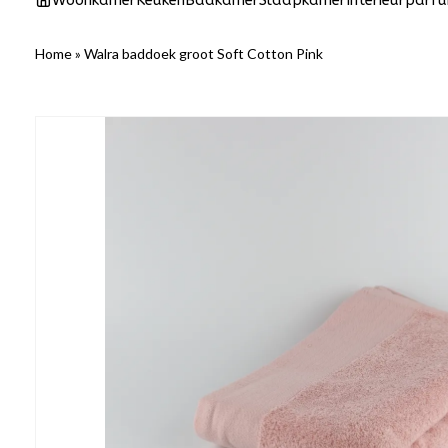
Woonkamer
Keuken
Badkamer
Slaapkamer
Interieurparf
Home
»
Walra baddoek groot Soft Cotton Pink