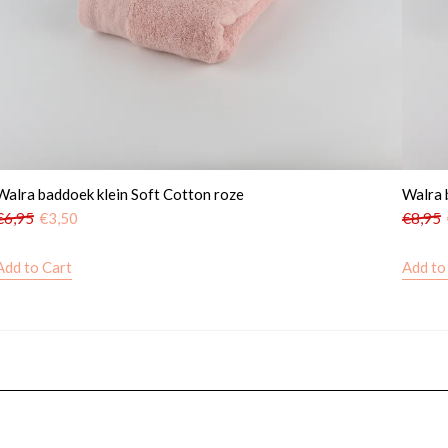
Walra baddoek klein Soft Cotton roze
Walra 
€
6,95
€
3,50
€
8,95
Add to Cart
Add to