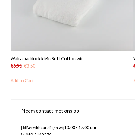
Walra baddoek klein Soft Cotton wit
€
6,95
€
3,50
Add to Cart
Neem contact met ons op
10:00 - 17:00 uur
Bereikbaar di t/m vrij
010-3142276