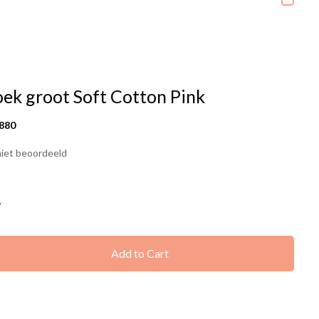
ek groot Soft Cotton Pink
880
iet beoordeeld
7
Add to Cart