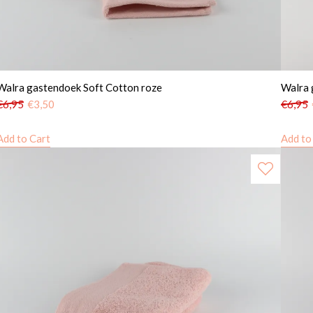
Walra gastendoek Soft Cotton roze
Walra 
€
6,95
€
3,50
€
6,95
Add to Cart
Add to