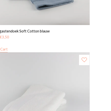
gastendoek Soft Cotton blauw
€
3,50
 Cart