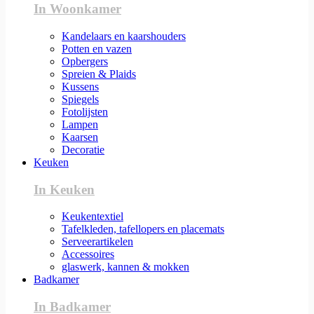
In Woonkamer
Kandelaars en kaarshouders
Potten en vazen
Opbergers
Spreien & Plaids
Kussens
Spiegels
Fotolijsten
Lampen
Kaarsen
Decoratie
Keuken
In Keuken
Keukentextiel
Tafelkleden, tafellopers en placemats
Serveerartikelen
Accessoires
glaswerk, kannen & mokken
Badkamer
In Badkamer