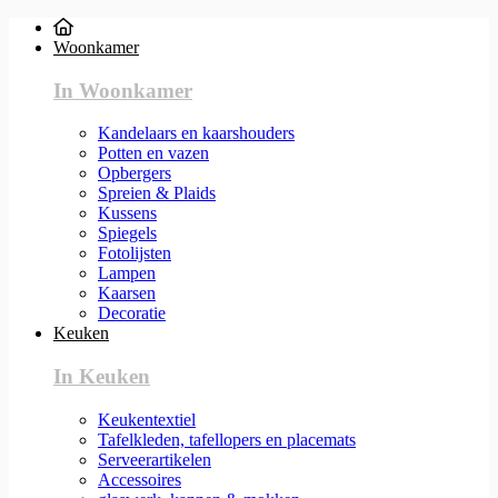
Woonkamer
In Woonkamer
Kandelaars en kaarshouders
Potten en vazen
Opbergers
Spreien & Plaids
Kussens
Spiegels
Fotolijsten
Lampen
Kaarsen
Decoratie
Keuken
In Keuken
Keukentextiel
Tafelkleden, tafellopers en placemats
Serveerartikelen
Accessoires