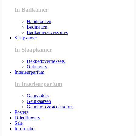
In Badkamer
Handdoeken
Badmatten
Badkameraccessoires
Slaapkamer
In Slaapkamer
Dekbedovertreksets
Opbergers
Interieurparfum
In Interieurparfum
Geurstokjes
Geurkaarsen
Geurlamp & accessoires
Posters
Driedflowers
Sale
Informatie