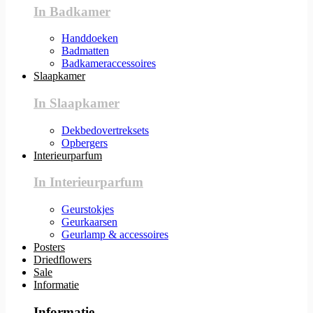
In Badkamer
Handdoeken
Badmatten
Badkameraccessoires
Slaapkamer
In Slaapkamer
Dekbedovertreksets
Opbergers
Interieurparfum
In Interieurparfum
Geurstokjes
Geurkaarsen
Geurlamp & accessoires
Posters
Driedflowers
Sale
Informatie
Informatie