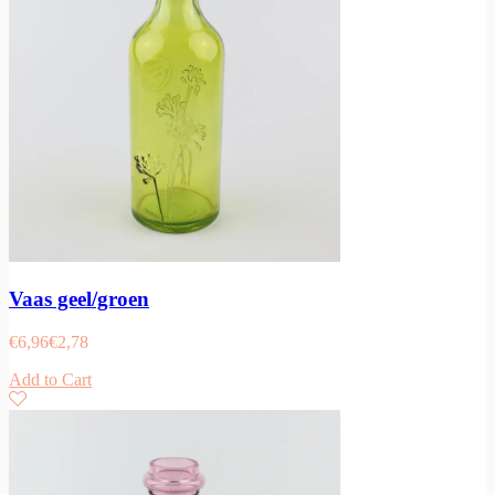
Vaas geel/groen
€
6,96
€
2,78
Add to Cart