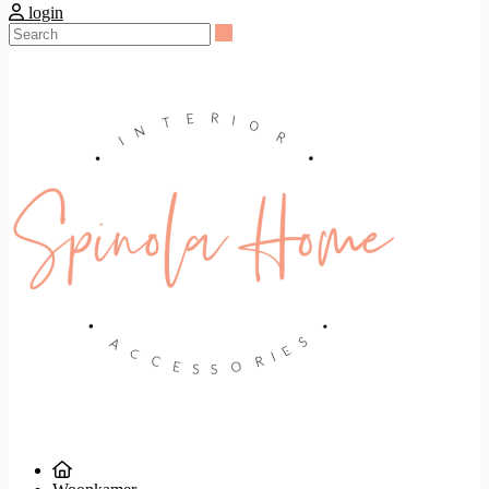
login
Search