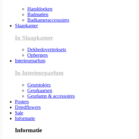
Handdoeken
Badmatten
Badkameraccessoires
Slaapkamer
In Slaapkamer
Dekbedovertreksets
Opbergers
Interieurparfum
In Interieurparfum
Geurstokjes
Geurkaarsen
Geurlamp & accessoires
Posters
Driedflowers
Sale
Informatie
Informatie