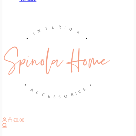
€0,00
Search