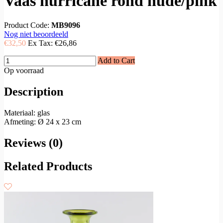
Vaas hurricane rond nude/pink
Product Code:
MB9096
Nog niet beoordeeld
€32,50
Ex Tax:
€26,86
Add to Cart
Op voorraad
Description
Materiaal: glas
Afmeting: Ø 24 x 23 cm
Reviews (0)
Related Products