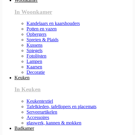
Woonkamer
In Woonkamer
Kandelaars en kaarshouders
Potten en vazen
Opbergers
Spreien & Plaids
Kussens
Spiegels
Fotolijsten
Lampen
Kaarsen
Decoratie
Keuken
In Keuken
Keukentextiel
Tafelkleden, tafellopers en placemats
Serveerartikelen
Accessoires
glaswerk, kannen & mokken
Badkamer