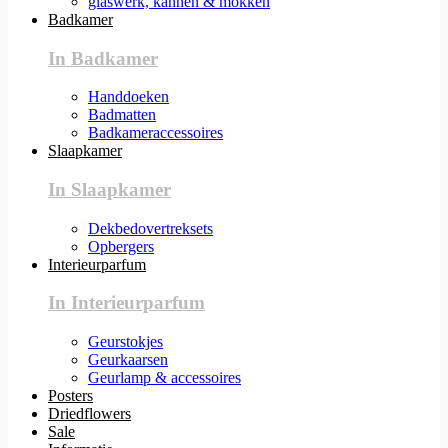
glaswerk, kannen & mokken
Badkamer
In Badkamer
Handdoeken
Badmatten
Badkameraccessoires
Slaapkamer
In Slaapkamer
Dekbedovertreksets
Opbergers
Interieurparfum
In Interieurparfum
Geurstokjes
Geurkaarsen
Geurlamp & accessoires
Posters
Driedflowers
Sale