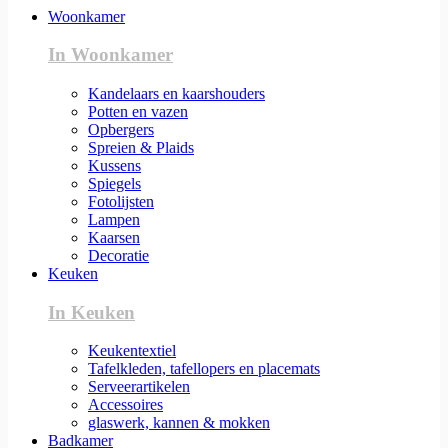
Woonkamer
In Woonkamer
Kandelaars en kaarshouders
Potten en vazen
Opbergers
Spreien & Plaids
Kussens
Spiegels
Fotolijsten
Lampen
Kaarsen
Decoratie
Keuken
In Keuken
Keukentextiel
Tafelkleden, tafellopers en placemats
Serveerartikelen
Accessoires
glaswerk, kannen & mokken
Badkamer