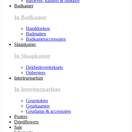
glaswerk, kannen & mokken
Badkamer
In Badkamer
Handdoeken
Badmatten
Badkameraccessoires
Slaapkamer
In Slaapkamer
Dekbedovertreksets
Opbergers
Interieurparfum
In Interieurparfum
Geurstokjes
Geurkaarsen
Geurlamp & accessoires
Posters
Driedflowers
Sale