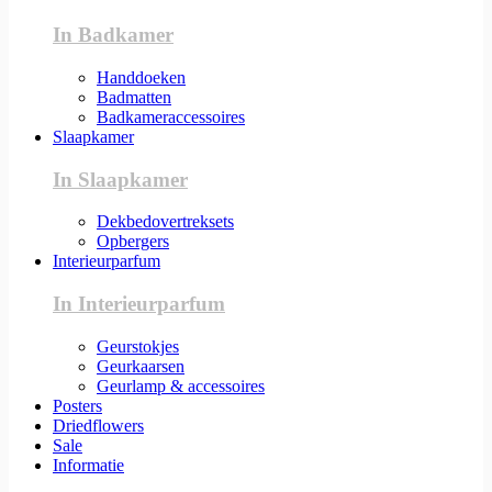
In Badkamer
Handdoeken
Badmatten
Badkameraccessoires
Slaapkamer
In Slaapkamer
Dekbedovertreksets
Opbergers
Interieurparfum
In Interieurparfum
Geurstokjes
Geurkaarsen
Geurlamp & accessoires
Posters
Driedflowers
Sale
Informatie