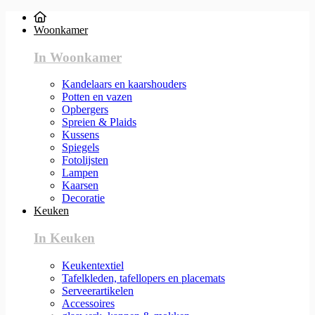
Woonkamer
In Woonkamer
Kandelaars en kaarshouders
Potten en vazen
Opbergers
Spreien & Plaids
Kussens
Spiegels
Fotolijsten
Lampen
Kaarsen
Decoratie
Keuken
In Keuken
Keukentextiel
Tafelkleden, tafellopers en placemats
Serveerartikelen
Accessoires