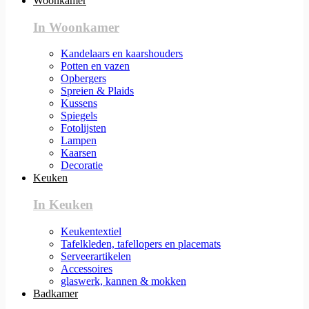
Woonkamer
In Woonkamer
Kandelaars en kaarshouders
Potten en vazen
Opbergers
Spreien & Plaids
Kussens
Spiegels
Fotolijsten
Lampen
Kaarsen
Decoratie
Keuken
In Keuken
Keukentextiel
Tafelkleden, tafellopers en placemats
Serveerartikelen
Accessoires
glaswerk, kannen & mokken
Badkamer