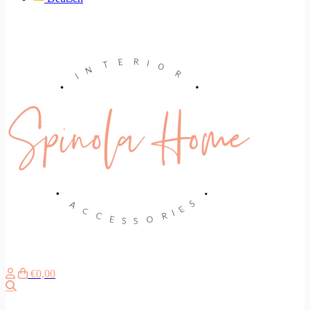
€0,00
Search