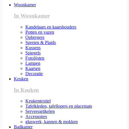
Woonkamer
In Woonkamer
Kandelaars en kaarshouders
Potten en vazen
Opbergers
Spreien & Plaids
Kussens
Spiegels
Fotolijsten
Lampen
Kaarsen
Decoratie
Keuken
In Keuken
Keukentextiel
Tafelkleden, tafellopers en placemats
Serveerartikelen
Accessoires
glaswerk, kannen & mokken
Badkamer