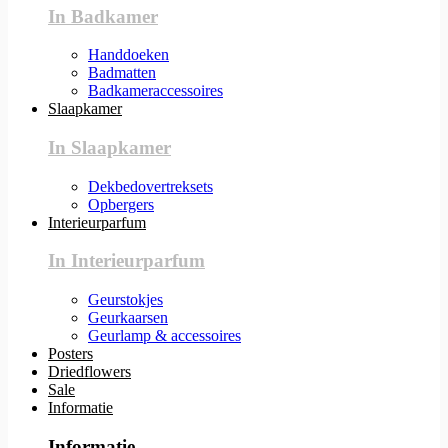
In Badkamer
Handdoeken
Badmatten
Badkameraccessoires
Slaapkamer
In Slaapkamer
Dekbedovertreksets
Opbergers
Interieurparfum
In Interieurparfum
Geurstokjes
Geurkaarsen
Geurlamp & accessoires
Posters
Driedflowers
Sale
Informatie
Informatie