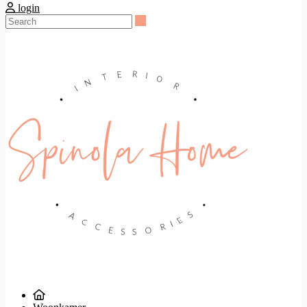
login
Search