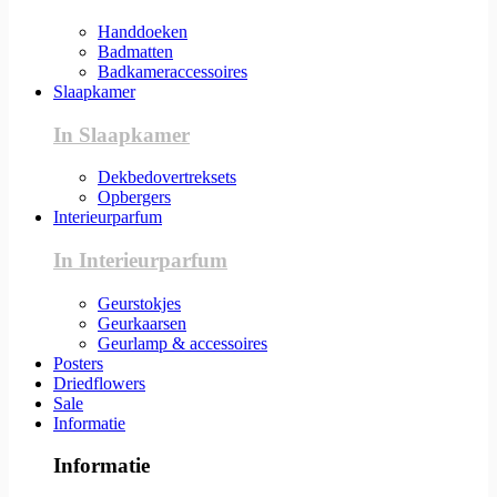
Handdoeken
Badmatten
Badkameraccessoires
Slaapkamer
In Slaapkamer
Dekbedovertreksets
Opbergers
Interieurparfum
In Interieurparfum
Geurstokjes
Geurkaarsen
Geurlamp & accessoires
Posters
Driedflowers
Sale
Informatie
Informatie