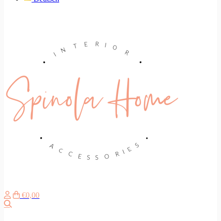
€0,00
Search