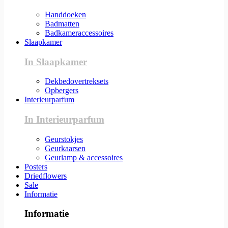
Handdoeken
Badmatten
Badkameraccessoires
Slaapkamer
In Slaapkamer
Dekbedovertreksets
Opbergers
Interieurparfum
In Interieurparfum
Geurstokjes
Geurkaarsen
Geurlamp & accessoires
Posters
Driedflowers
Sale
Informatie
Informatie