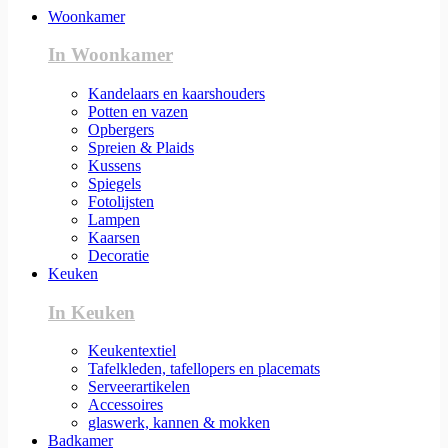
Woonkamer
In Woonkamer
Kandelaars en kaarshouders
Potten en vazen
Opbergers
Spreien & Plaids
Kussens
Spiegels
Fotolijsten
Lampen
Kaarsen
Decoratie
Keuken
In Keuken
Keukentextiel
Tafelkleden, tafellopers en placemats
Serveerartikelen
Accessoires
glaswerk, kannen & mokken
Badkamer