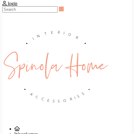
login
Search