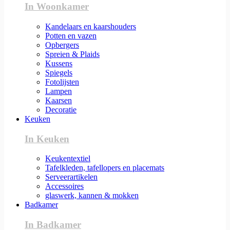
In Woonkamer
Kandelaars en kaarshouders
Potten en vazen
Opbergers
Spreien & Plaids
Kussens
Spiegels
Fotolijsten
Lampen
Kaarsen
Decoratie
Keuken
In Keuken
Keukentextiel
Tafelkleden, tafellopers en placemats
Serveerartikelen
Accessoires
glaswerk, kannen & mokken
Badkamer
In Badkamer