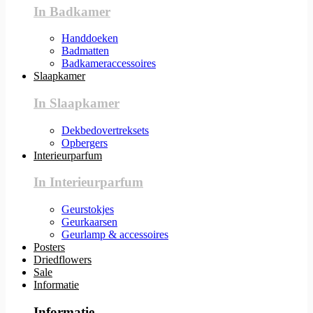
In Badkamer
Handdoeken
Badmatten
Badkameraccessoires
Slaapkamer
In Slaapkamer
Dekbedovertreksets
Opbergers
Interieurparfum
In Interieurparfum
Geurstokjes
Geurkaarsen
Geurlamp & accessoires
Posters
Driedflowers
Sale
Informatie
Informatie