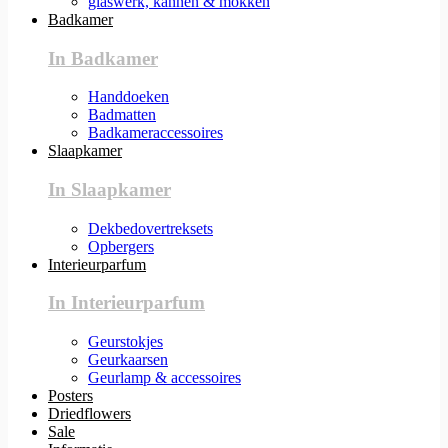
glaswerk, kannen & mokken
Badkamer
In Badkamer
Handdoeken
Badmatten
Badkameraccessoires
Slaapkamer
In Slaapkamer
Dekbedovertreksets
Opbergers
Interieurparfum
In Interieurparfum
Geurstokjes
Geurkaarsen
Geurlamp & accessoires
Posters
Driedflowers
Sale