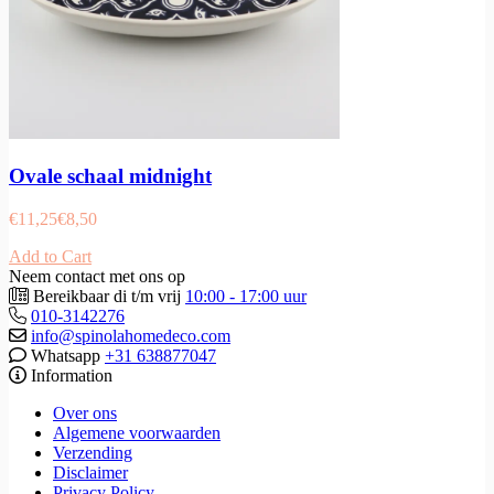
Ovale schaal midnight
€
11,25
€
8,50
Add to Cart
Neem contact met ons op
Bereikbaar di t/m vrij
10:00 - 17:00 uur
010-3142276
info@spinolahomedeco.com
Whatsapp
+31 638877047
Information
Over ons
Algemene voorwaarden
Verzending
Disclaimer
Privacy Policy