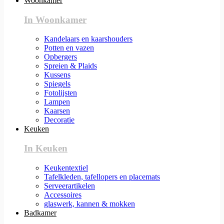
Woonkamer
In Woonkamer
Kandelaars en kaarshouders
Potten en vazen
Opbergers
Spreien & Plaids
Kussens
Spiegels
Fotolijsten
Lampen
Kaarsen
Decoratie
Keuken
In Keuken
Keukentextiel
Tafelkleden, tafellopers en placemats
Serveerartikelen
Accessoires
glaswerk, kannen & mokken
Badkamer