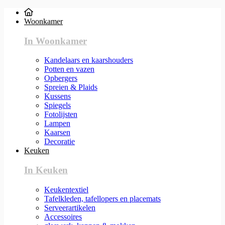
Woonkamer
In Woonkamer
Kandelaars en kaarshouders
Potten en vazen
Opbergers
Spreien & Plaids
Kussens
Spiegels
Fotolijsten
Lampen
Kaarsen
Decoratie
Keuken
In Keuken
Keukentextiel
Tafelkleden, tafellopers en placemats
Serveerartikelen
Accessoires