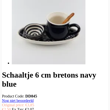
Schaaltje 6 cm bretons navy
blue
Product Code:
DD845
Nog niet beoordeeld
Original price:
€3,85
€2,50
Ex Tax:
€2,07