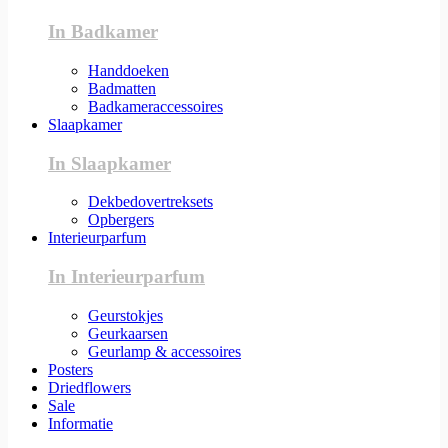
In Badkamer
Handdoeken
Badmatten
Badkameraccessoires
Slaapkamer
In Slaapkamer
Dekbedovertreksets
Opbergers
Interieurparfum
In Interieurparfum
Geurstokjes
Geurkaarsen
Geurlamp & accessoires
Posters
Driedflowers
Sale
Informatie