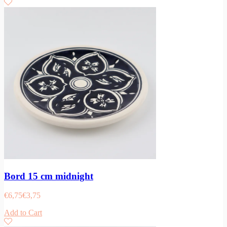
Bord 15 cm midnight
€
6,75
€
3,75
Add to Cart