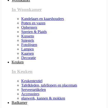
Woonkamer
In Woonkamer
Kandelaars en kaarshouders
Potten en vazen
Opbergers
Spreien & Plaids
Kussens
Spiegels
Fotolijsten
Lampen
Kaarsen
Decoratie
Keuken
In Keuken
Keukentextiel
Tafelkleden, tafellopers en placemats
Serveerartikelen
Accessoires
glaswerk, kannen & mokken
Badkamer