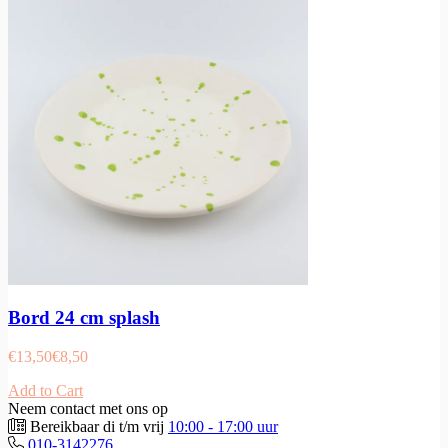
Bord 24 cm splash
€
13,50
€
8,50
Add to Cart
Neem contact met ons op
Bereikbaar di t/m vrij
10:00 - 17:00 uur
010-3142276