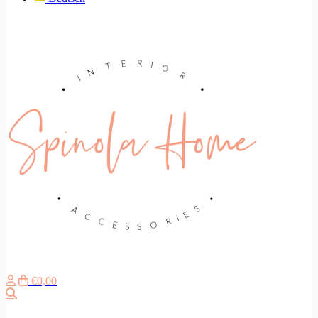
€0,00
Search