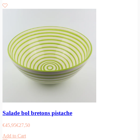
Salade bol bretons pistache
€
45,95
€
27,50
Add to Cart