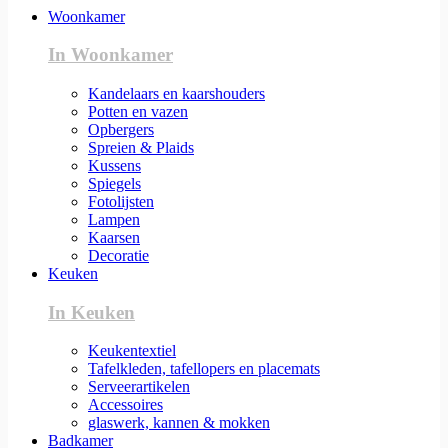
Woonkamer
In Woonkamer
Kandelaars en kaarshouders
Potten en vazen
Opbergers
Spreien & Plaids
Kussens
Spiegels
Fotolijsten
Lampen
Kaarsen
Decoratie
Keuken
In Keuken
Keukentextiel
Tafelkleden, tafellopers en placemats
Serveerartikelen
Accessoires
glaswerk, kannen & mokken
Badkamer