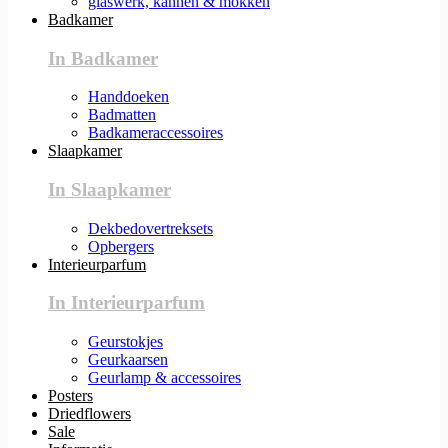
glaswerk, kannen & mokken
Badkamer
In Badkamer
Handdoeken
Badmatten
Badkameraccessoires
Slaapkamer
In Slaapkamer
Dekbedovertreksets
Opbergers
Interieurparfum
In Interieurparfum
Geurstokjes
Geurkaarsen
Geurlamp & accessoires
Posters
Driedflowers
Sale