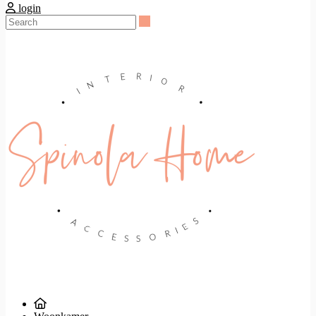
login
Search