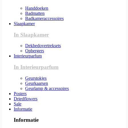
Handdoeken
Badmatten
Badkameraccessoires
Slaapkamer
In Slaapkamer
Dekbedovertreksets
Opbergers
Interieurparfum
In Interieurparfum
Geurstokjes
Geurkaarsen
Geurlamp & accessoires
Posters
Driedflowers
Sale
Informatie
Informatie