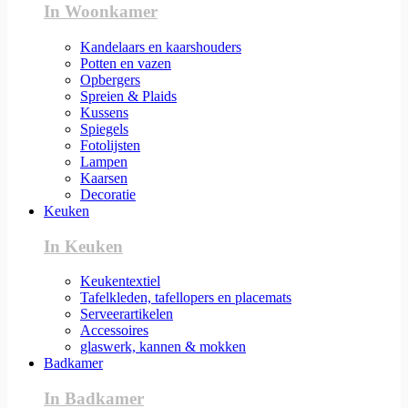
In Woonkamer
Kandelaars en kaarshouders
Potten en vazen
Opbergers
Spreien & Plaids
Kussens
Spiegels
Fotolijsten
Lampen
Kaarsen
Decoratie
Keuken
In Keuken
Keukentextiel
Tafelkleden, tafellopers en placemats
Serveerartikelen
Accessoires
glaswerk, kannen & mokken
Badkamer
In Badkamer