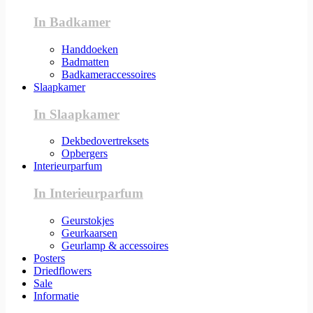
In Badkamer
Handdoeken
Badmatten
Badkameraccessoires
Slaapkamer
In Slaapkamer
Dekbedovertreksets
Opbergers
Interieurparfum
In Interieurparfum
Geurstokjes
Geurkaarsen
Geurlamp & accessoires
Posters
Driedflowers
Sale
Informatie