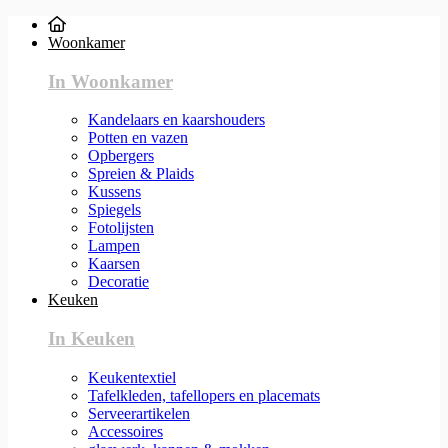
Woonkamer
In Woonkamer
Kandelaars en kaarshouders
Potten en vazen
Opbergers
Spreien & Plaids
Kussens
Spiegels
Fotolijsten
Lampen
Kaarsen
Decoratie
Keuken
In Keuken
Keukentextiel
Tafelkleden, tafellopers en placemats
Serveerartikelen
Accessoires