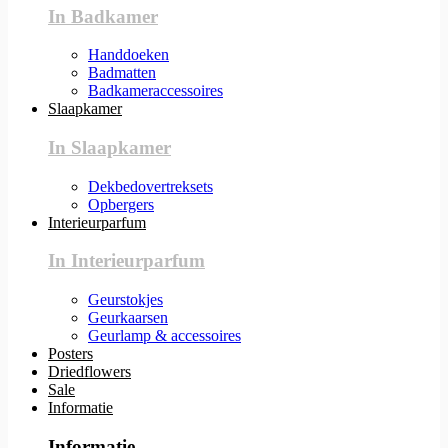
In Badkamer
Handdoeken
Badmatten
Badkameraccessoires
Slaapkamer
In Slaapkamer
Dekbedovertreksets
Opbergers
Interieurparfum
In Interieurparfum
Geurstokjes
Geurkaarsen
Geurlamp & accessoires
Posters
Driedflowers
Sale
Informatie
Informatie