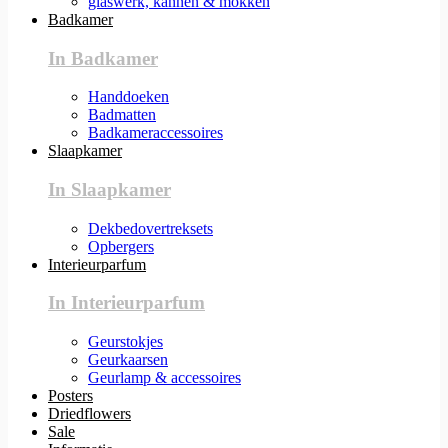
glaswerk, kannen & mokken
Badkamer
In Badkamer
Handdoeken
Badmatten
Badkameraccessoires
Slaapkamer
In Slaapkamer
Dekbedovertreksets
Opbergers
Interieurparfum
In Interieurparfum
Geurstokjes
Geurkaarsen
Geurlamp & accessoires
Posters
Driedflowers
Sale