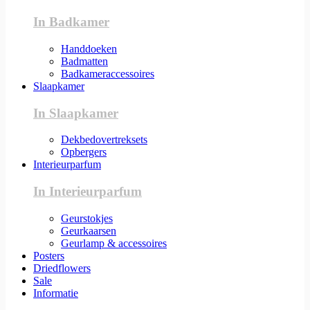
In Badkamer
Handdoeken
Badmatten
Badkameraccessoires
Slaapkamer
In Slaapkamer
Dekbedovertreksets
Opbergers
Interieurparfum
In Interieurparfum
Geurstokjes
Geurkaarsen
Geurlamp & accessoires
Posters
Driedflowers
Sale
Informatie