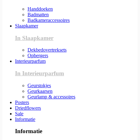
Handdoeken
Badmatten
Badkameraccessoires
Slaapkamer
In Slaapkamer
Dekbedovertreksets
Opbergers
Interieurparfum
In Interieurparfum
Geurstokjes
Geurkaarsen
Geurlamp & accessoires
Posters
Driedflowers
Sale
Informatie
Informatie