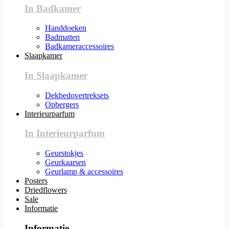
In Badkamer
Handdoeken
Badmatten
Badkameraccessoires
Slaapkamer
In Slaapkamer
Dekbedovertreksets
Opbergers
Interieurparfum
In Interieurparfum
Geurstokjes
Geurkaarsen
Geurlamp & accessoires
Posters
Driedflowers
Sale
Informatie
Informatie