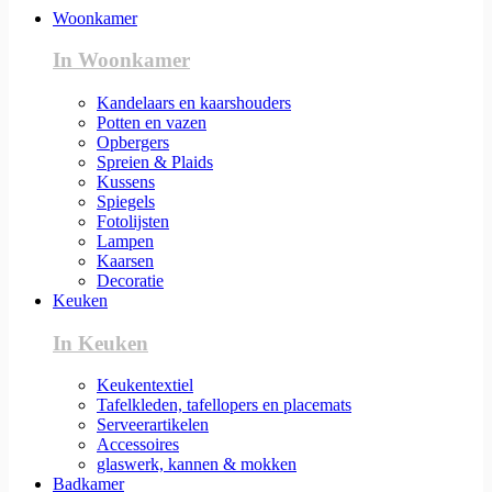
Woonkamer
In Woonkamer
Kandelaars en kaarshouders
Potten en vazen
Opbergers
Spreien & Plaids
Kussens
Spiegels
Fotolijsten
Lampen
Kaarsen
Decoratie
Keuken
In Keuken
Keukentextiel
Tafelkleden, tafellopers en placemats
Serveerartikelen
Accessoires
glaswerk, kannen & mokken
Badkamer