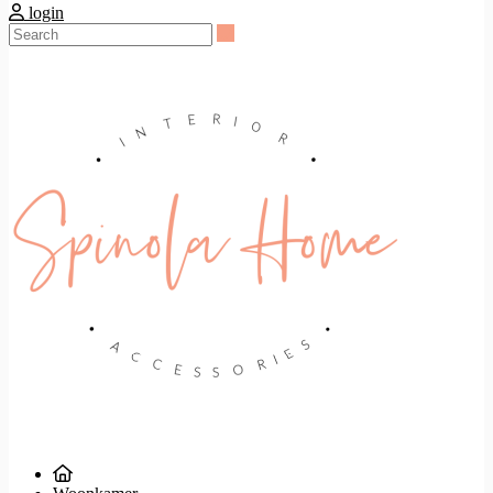
login
Search