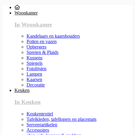
Woonkamer
In Woonkamer
Kandelaars en kaarshouders
Potten en vazen
Opbergers
Spreien & Plaids
Kussens
Spiegels
Fotolijsten
Lampen
Kaarsen
Decoratie
Keuken
In Keuken
Keukentextiel
Tafelkleden, tafellopers en placemats
Serveerartikelen
Accessoires