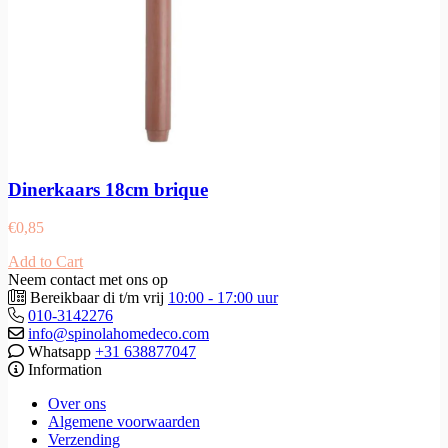
Dinerkaars 18cm brique
€
0,85
Add to Cart
Neem contact met ons op
Bereikbaar di t/m vrij
10:00 - 17:00 uur
010-3142276
info@spinolahomedeco.com
Whatsapp
+31 638877047
Information
Over ons
Algemene voorwaarden
Verzending