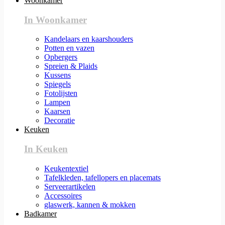
Woonkamer
In Woonkamer
Kandelaars en kaarshouders
Potten en vazen
Opbergers
Spreien & Plaids
Kussens
Spiegels
Fotolijsten
Lampen
Kaarsen
Decoratie
Keuken
In Keuken
Keukentextiel
Tafelkleden, tafellopers en placemats
Serveerartikelen
Accessoires
glaswerk, kannen & mokken
Badkamer