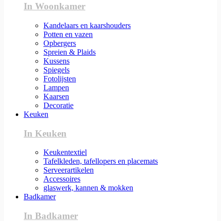
In Woonkamer
Kandelaars en kaarshouders
Potten en vazen
Opbergers
Spreien & Plaids
Kussens
Spiegels
Fotolijsten
Lampen
Kaarsen
Decoratie
Keuken
In Keuken
Keukentextiel
Tafelkleden, tafellopers en placemats
Serveerartikelen
Accessoires
glaswerk, kannen & mokken
Badkamer
In Badkamer