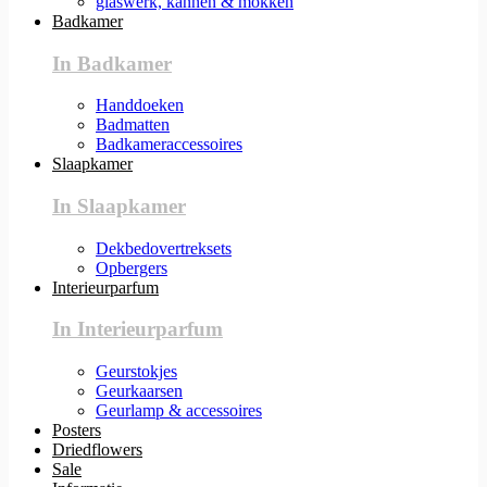
glaswerk, kannen & mokken
Badkamer
In Badkamer
Handdoeken
Badmatten
Badkameraccessoires
Slaapkamer
In Slaapkamer
Dekbedovertreksets
Opbergers
Interieurparfum
In Interieurparfum
Geurstokjes
Geurkaarsen
Geurlamp & accessoires
Posters
Driedflowers
Sale