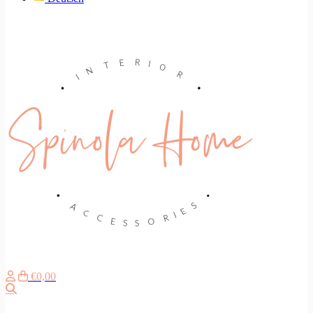
€0,00
Search