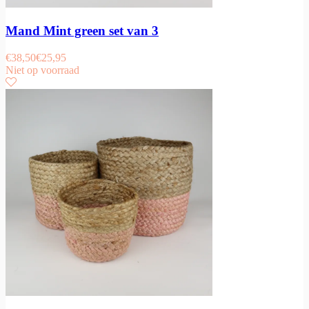
Mand Mint green set van 3
€
38,50
€
25,95
Niet op voorraad