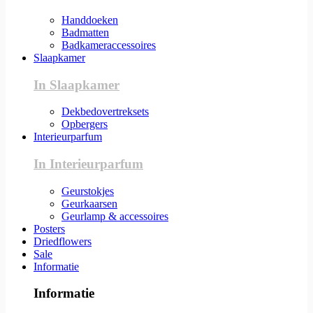
Handdoeken
Badmatten
Badkameraccessoires
Slaapkamer
In Slaapkamer
Dekbedovertreksets
Opbergers
Interieurparfum
In Interieurparfum
Geurstokjes
Geurkaarsen
Geurlamp & accessoires
Posters
Driedflowers
Sale
Informatie
Informatie