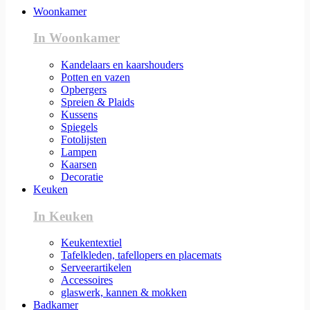
Woonkamer
In Woonkamer
Kandelaars en kaarshouders
Potten en vazen
Opbergers
Spreien & Plaids
Kussens
Spiegels
Fotolijsten
Lampen
Kaarsen
Decoratie
Keuken
In Keuken
Keukentextiel
Tafelkleden, tafellopers en placemats
Serveerartikelen
Accessoires
glaswerk, kannen & mokken
Badkamer