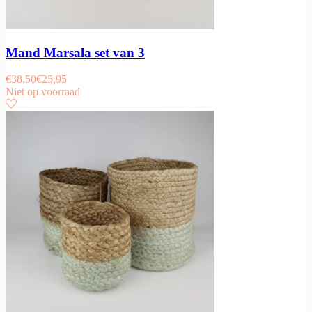
Mand Marsala set van 3
€
38,50
€
25,95
Niet op voorraad