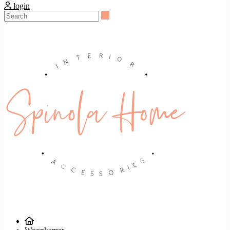
login
Search