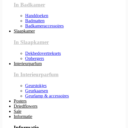
In Badkamer
Handdoeken
Badmatten
Badkameraccessoires
Slaapkamer
In Slaapkamer
Dekbedovertreksets
Opbergers
Interieurparfum
In Interieurparfum
Geurstokjes
Geurkaarsen
Geurlamp & accessoires
Posters
Driedflowers
Sale
Informatie
Informatie