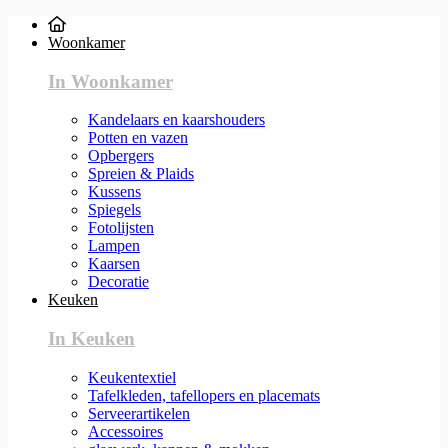
Woonkamer
In Woonkamer
Kandelaars en kaarshouders
Potten en vazen
Opbergers
Spreien & Plaids
Kussens
Spiegels
Fotolijsten
Lampen
Kaarsen
Decoratie
Keuken
In Keuken
Keukentextiel
Tafelkleden, tafellopers en placemats
Serveerartikelen
Accessoires