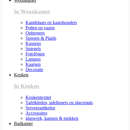
Woonkamer
In Woonkamer
Kandelaars en kaarshouders
Potten en vazen
Opbergers
Spreien & Plaids
Kussens
Spiegels
Fotolijsten
Lampen
Kaarsen
Decoratie
Keuken
In Keuken
Keukentextiel
Tafelkleden, tafellopers en placemats
Serveerartikelen
Accessoires
glaswerk, kannen & mokken
Badkamer