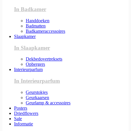
In Badkamer
Handdoeken
Badmatten
Badkameraccessoires
Slaapkamer
In Slaapkamer
Dekbedovertreksets
Opbergers
Interieurparfum
In Interieurparfum
Geurstokjes
Geurkaarsen
Geurlamp & accessoires
Posters
Driedflowers
Sale
Informatie