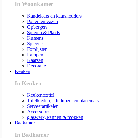
In Woonkamer
Kandelaars en kaarshouders
Potten en vazen
Opbergers
Spreien & Plaids
Kussens
Spiegels
Fotolijsten
Lampen
Kaarsen
Decoratie
Keuken
In Keuken
Keukentextiel
Tafelkleden, tafellopers en placemats
Serveerartikelen
Accessoires
glaswerk, kannen & mokken
Badkamer
In Badkamer