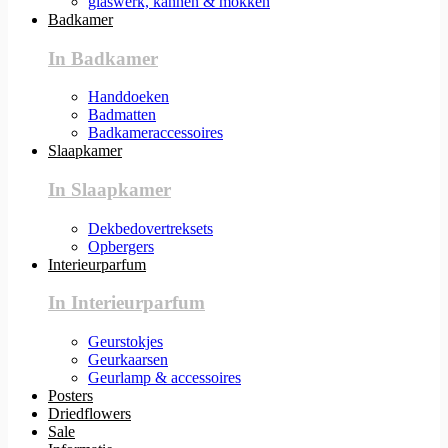
glaswerk, kannen & mokken
Badkamer
In Badkamer
Handdoeken
Badmatten
Badkameraccessoires
Slaapkamer
In Slaapkamer
Dekbedovertreksets
Opbergers
Interieurparfum
In Interieurparfum
Geurstokjes
Geurkaarsen
Geurlamp & accessoires
Posters
Driedflowers
Sale