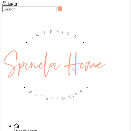
login
Search