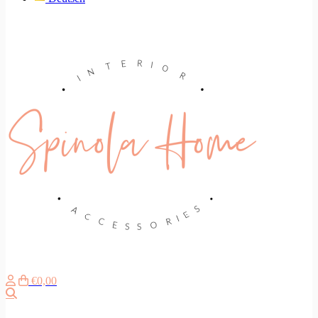
€0,00
Search