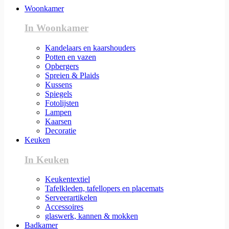
Woonkamer
In Woonkamer
Kandelaars en kaarshouders
Potten en vazen
Opbergers
Spreien & Plaids
Kussens
Spiegels
Fotolijsten
Lampen
Kaarsen
Decoratie
Keuken
In Keuken
Keukentextiel
Tafelkleden, tafellopers en placemats
Serveerartikelen
Accessoires
glaswerk, kannen & mokken
Badkamer