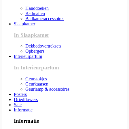
Handdoeken
Badmatten
Badkameraccessoires
Slaapkamer
In Slaapkamer
Dekbedovertreksets
Opbergers
Interieurparfum
In Interieurparfum
Geurstokjes
Geurkaarsen
Geurlamp & accessoires
Posters
Driedflowers
Sale
Informatie
Informatie