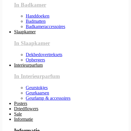
In Badkamer
Handdoeken
Badmatten
Badkameraccessoires
Slaapkamer
In Slaapkamer
Dekbedovertreksets
Opbergers
Interieurparfum
In Interieurparfum
Geurstokjes
Geurkaarsen
Geurlamp & accessoires
Posters
Driedflowers
Sale
Informatie
Informatie