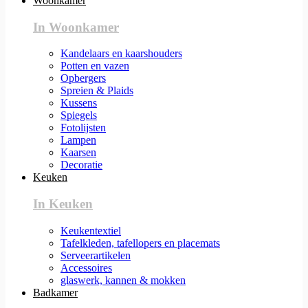
Woonkamer
In Woonkamer
Kandelaars en kaarshouders
Potten en vazen
Opbergers
Spreien & Plaids
Kussens
Spiegels
Fotolijsten
Lampen
Kaarsen
Decoratie
Keuken
In Keuken
Keukentextiel
Tafelkleden, tafellopers en placemats
Serveerartikelen
Accessoires
glaswerk, kannen & mokken
Badkamer