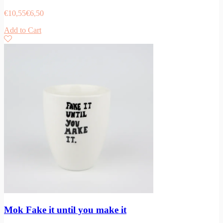
€
10,55
€
6,50
Add to Cart
Mok Fake it until you make it