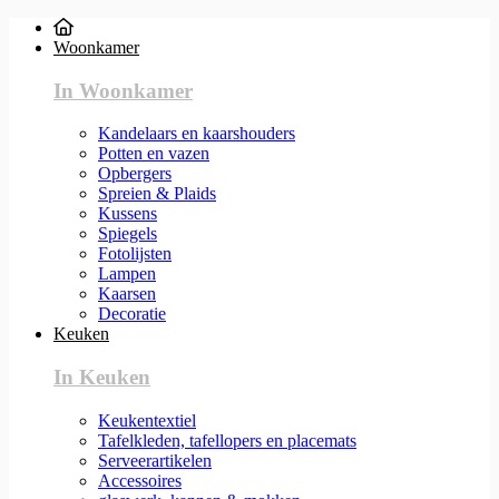
Woonkamer
In Woonkamer
Kandelaars en kaarshouders
Potten en vazen
Opbergers
Spreien & Plaids
Kussens
Spiegels
Fotolijsten
Lampen
Kaarsen
Decoratie
Keuken
In Keuken
Keukentextiel
Tafelkleden, tafellopers en placemats
Serveerartikelen
Accessoires