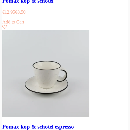
Pomax kop & schotel
€
12,95
€
8,50
Add to Cart
Pomax kop & schotel espresso