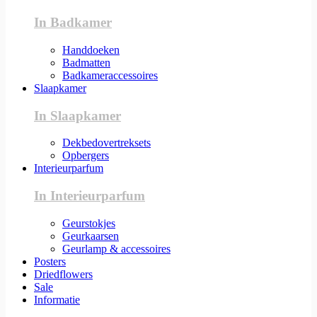
In Badkamer
Handdoeken
Badmatten
Badkameraccessoires
Slaapkamer
In Slaapkamer
Dekbedovertreksets
Opbergers
Interieurparfum
In Interieurparfum
Geurstokjes
Geurkaarsen
Geurlamp & accessoires
Posters
Driedflowers
Sale
Informatie