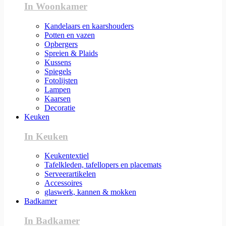
In Woonkamer
Kandelaars en kaarshouders
Potten en vazen
Opbergers
Spreien & Plaids
Kussens
Spiegels
Fotolijsten
Lampen
Kaarsen
Decoratie
Keuken
In Keuken
Keukentextiel
Tafelkleden, tafellopers en placemats
Serveerartikelen
Accessoires
glaswerk, kannen & mokken
Badkamer
In Badkamer